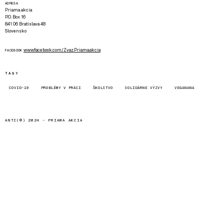
ADRESA
Priama akcia
P.O. Box 16
841 06 Bratislava 48
Slovensko
www.facebook.com/Zvaz.Priama.akcia
FACEBOOK
TAGY
COVID-19
PROBLÉMY V PRÁCI
ŠKOLSTVO
SOLIDÁRNE VÝZVY
VEGANANA
ANTI(©) 2024 -
PRIAMA AKCIA