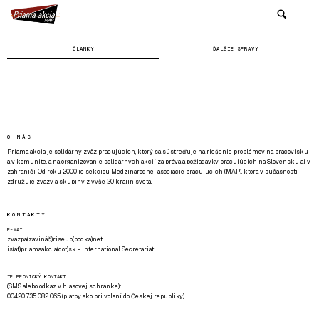
ČLÁNKY
ĎALŠIE SPRÁVY
O NÁS
Priama akcia je solidárny zväz pracujúcich, ktorý sa sústreďuje na riešenie problémov na pracovisku
a v komunite, a na organizovanie solidárnych akcií za práva a požiadavky pracujúcich na Slovensku aj v
zahraničí. Od roku 2000 je sekciou Medzinárodnej asociácie pracujúcich (MAP), ktorá v súčasnosti
združuje zväzy a skupiny z vyše 20 krajín sveta.
KONTAKTY
E-MAIL
zvazpa(zavináč)riseup(bodka)net
is(at)priamaakcia(dot)sk - International Secretariat
TELEFONICKÝ KONTAKT
(SMS alebo odkaz v hlasovej schránke):
00420 735 082 065 (platby ako pri volaní do Českej republiky)