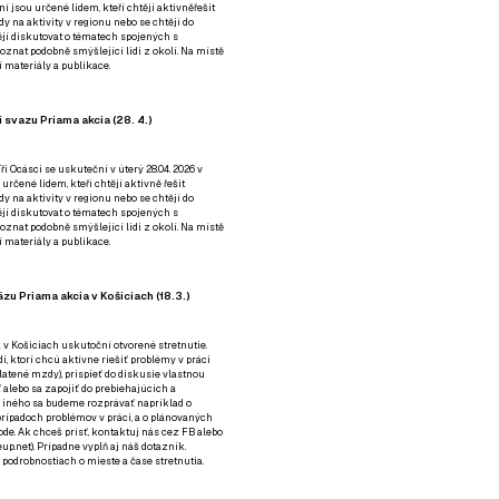
ní jsou určené lidem, kteří chtějí aktivněřešit
y na aktivity v regionu nebo se chtějí do
tějí diskutovat o tématech spojených s
nat podobně smýšlející lidi z okolí. Na místě
 materiály a publikace.
 svazu Priama akcia (28. 4.)
i Ocásci se uskuteční v úterý 28.04. 2026 v
 určené lidem, kteří chtějí aktivně řešit
y na aktivity v regionu nebo se chtějí do
tějí diskutovat o tématech spojených s
nat podobně smýšlející lidi z okolí. Na místě
 materiály a publikace.
zu Priama akcia v Košiciach (18.3.)
a v Košiciach uskutoční otvorené stretnutie.
í, ktorí chcú aktívne riešiť problémy v práci
platené mzdy), prispieť do diskusie vlastnou
alebo sa zapojiť do prebiehajúcich a
 iného sa budeme rozprávať napríklad o
rípadoch problémov v práci, a o plánovaných
de. Ak chceš prísť, kontaktuj nás cez
FB
alebo
up.net). Prípadne
vyplň aj náš dotazník
.
odrobnostiach o mieste a čase stretnutia.