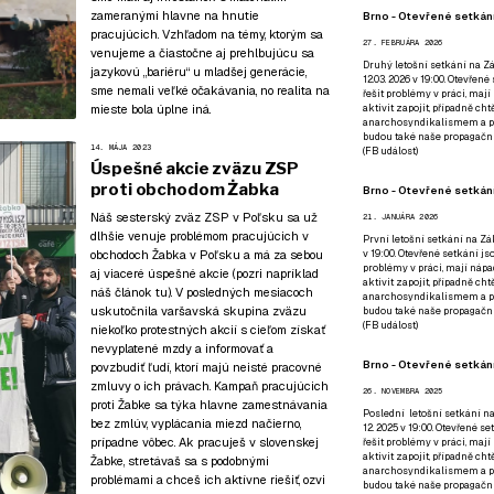
zameranými hlavne na hnutie
Brno - Otevřené setkání
pracujúcich
. Vzhľadom na témy, ktorým sa
27. FEBRUÁRA 2026
venujeme a čiastočne aj prehlbujúcu sa
Druhý letošní setkání na Zá
jazykovú „bariéru“ u mladšej generácie,
12.03. 2026 v 19:00. Otevřen
sme nemali veľké očakávania, no realita na
řešit problémy v práci, mají
mieste bola úplne iná.
aktivit zapojit, případně ch
anarchosyndikalismem a poz
budou také naše propagační
14. MÁJA 2023
(
FB událost
)
Úspešné akcie zväzu ZSP
proti obchodom Żabka
Brno - Otevřené setkání
Náš sesterský zväz ZSP v Poľsku sa už
21. JANUÁRA 2026
dlhšie venuje problémom pracujúcich v
První letošní setkání na Zák
v 19:00. Otevřené setkání js
obchodoch Žabka v Poľsku a má za sebou
problémy v práci, mají nápad
aj viaceré úspešné akcie (pozri napríklad
aktivit zapojit, případně ch
náš článok tu
). V posledných mesiacoch
anarchosyndikalismem a poz
uskutočnila varšavská skupina zväzu
budou také naše propagační
(
FB událost
)
niekoľko protestných akcií s cieľom získať
nevyplatené mzdy a informovať a
Brno - Otevřené setkání
povzbudiť ľudí, ktorí majú neisté pracovné
zmluvy o ich právach. Kampaň pracujúcich
26. NOVEMBRA 2025
proti Žabke sa týka hlavne zamestnávania
Poslední letošní setkání na
bez zmlúv, vyplácania miezd načierno,
12. 2025 v 19:00. Otevřené s
prípadne vôbec. Ak pracuješ v slovenskej
řešit problémy v práci, mají
aktivit zapojit, případně ch
Žabke, stretávaš sa s podobnými
anarchosyndikalismem a poz
problémami a chceš ich aktívne riešiť, ozvi
budou také naše propagační