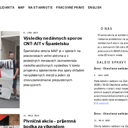
LIDARITA
MAP
NA STIAHNUTIE
PRACOVNÉ PRÁVO
ENGLISH
O NÁS
8. JÚNA 2023
Priama akcia je solidárn
Výsledky nedávnych sporov
riešenie problémov na p
CNT-AIT v Španielsku
solidárnych akcií za pr
aj v zahraničí. Od roku 
Španielska sekcia MAP je v sporoch na
pracujúcich (MAP), ktor
vyše 20 krajín sveta.
pracoviskách veľmi aktívna a v
posledných mesiacoch zaznamenala
ĎALŠIE SPRÁVY
niekoľko pozitívnych výsledkov. V tomto
Brno - Otevřené setkání
príspevku spomenieme dva spory ohľadom
nevyplatených miezd a jeden za
9. JÚNA 2026
znovuzamestnanie prepustených
Páté
letošní setkání na Zákl
pracujúcich.
2026 v 19:00. Otevřené setká
problémy v práci, mají nápad
aktivit zapojit, případně ch
anarchosyndikalismem a poz
budou také naše propagační
(
FB událost
)
Brno - Otevřené setkání
31. MÁJA 2023
Pivničná akcia – príjemná
12. MÁJA 2026
bodka za víkendom
Čtvrtý
letošní setkání na Zák