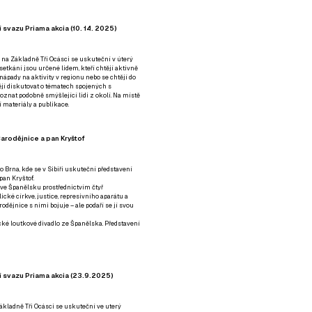
 svazu Priama akcia (10. 14. 2025)
 na Základně Tři Ocásci se uskuteční v úterý
é setkání jsou určené lidem, kteří chtějí aktivně
 nápady na aktivity v regionu nebo se chtějí do
tějí diskutovat o tématech spojených s
nat podobně smýšlející lidi z okolí. Na místě
 materiály a publikace.
arodějnice a pan Kryštof
o Brna, kde se v Sibiři uskuteční představení
pan Kryštof.
 ve Španělsku prostřednictvím čtyř
ické církve, justice, represivního aparátu a
odějnice s nimi bojuje – ale podaří se jí svou
tické loutkové divadlo ze Španělska. Představení
í svazu Priama akcia (23.9.2025)
ákladně Tři Ocásci se uskuteční ve uterý