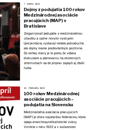
7. MARCA 2023
Dojmy z podujatia 100 rokov
Medzinárodnej asociácie
pracujúcich (MAP) v
Bratislave
Zorganizovať podujatie s medzinárodnou
účasťou a úplne novými výstupmi
(prezentácia, výstava) nebolo jednoduché,
ale dojmy máme predovšetkým pozitívne.
Do veľkej miery je to preto, že vďaka
diskusiám a plánovaniu na otvorených
stretnutiach sa do príprav zapojili aj ďalší
ľudia.
16. FEBRUÁRA 2023
100 rokov Medzinárodnej
asociácie pracujúcich –
podujatia na Slovensku
Medzinárodná asociácia pracujúcich
(MAP) je dnes najstaršou federáciou, ktorá
spája anarchosyndikalistické zväzy.
Vznikla v roku 1922 a v súčasnosti