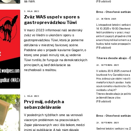
sa nám.
(
FB událost
)
Brno - Otevřené setkání
3. MÁJA 2023
Zväz WAS uspel v spore s
13. OKTÓBRA 2025
gastroprevádzkou Tüwi
Listopadové letošní setkání
14. 10. 2025 v 19:00. Otevřen
V marci 2023 informoval náš sesterský
řešit problémy v práci, mají
zväz vo Viedni o ukončení sporu s
aktivit zapojit, případně ch
gastroprevádzkou Tüwi, ktorá je pomerne
anarchosyndikalismem a poz
budou také naše propagační
obľúbená v miestnej ľavicovej scéne.
(
FB událost
)
Podobne ako
v prípade kaviarne Gagarin, o
ktorej sme písali minulý rok
, aj vedenie
Títeres desde abajo - Č
Tüwi tvrdilo, že funguje na demokratických
princípoch, aj keď deklarácie sa
19. SEPTEMBRA 2025
nezhodovali s realitou.
V sobotu 20. 9. 2025 zveme d
loutkové hry Čarodějnice a 
Hra zobrazuje státní násilí
metaforických postav: katol
soukromého vlastnictví. Čar
svobodu uhájit?
Títeres desde abajo je poli
1. MÁJA 2023
je (téměř) beze zlov.
Prvý máj, oddych a
(
FB událost
)
sebavzdelávanie
V posledných týždňoch sme sa venovali
Brno - Otevřené setkán
viacerým problémom na pracoviskách.
19. SEPTEMBRA 2025
Zopár plánovaných vecí išlo bokom, medzi
Sedmé letošní setkání na Z
inými aj publikácie. A tak nám dávalo