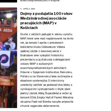
anarchosyndikalizmu v krajine.
5. APRÍLA 2023
Dojmy z podujatia 100 rokov
Medzinárodnej asociácie
pracujúcich (MAP) v
Košiciach
Druhé z väčších podujatí k stému výročiu
MAP, ktoré sme mali naplánované na tento
rok, sa konalo 1. apríla v priestoroch
košického klubu Collosseum. Vďaka
spätnej väzbe z
marcovej akcie v
Bratislave
sme vylepšili historickú
prezentáciu a aj diskusia s delegáciami
zväzov MAP o súčasných
anarchosyndikalistických aktivitách
(hlavne v Spojenom kráľovstve, Rakúsku,
Poľsku a na Slovensku) bola svižnejšia a
obsahovo ucelenejšia. O intenzívny
umelecký zážitok sa postarali dva bloky s
vynikajúcimi vystúpeniami v štýle slam
poetry (Jánoš, Abby, Šupazdela) a večer aj
koncert (Ctib, Empty Hall of Fame). Miestna
skupina Food not Bombs navyše pripravila
chutné vegánske občerstvenie.