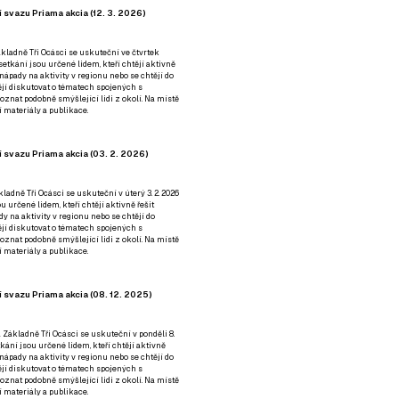
 svazu Priama akcia (12. 3. 2026)
kladně Tři Ocásci se uskuteční ve čtvrtek
é setkání jsou určené lidem, kteří chtějí aktivně
 nápady na aktivity v regionu nebo se chtějí do
tějí diskutovat o tématech spojených s
nat podobně smýšlející lidi z okolí. Na místě
 materiály a publikace.
 svazu Priama akcia (03. 2. 2026)
ladně Tři Ocásci se uskuteční v úterý 3. 2. 2026
ou určené lidem, kteří chtějí aktivně řešit
y na aktivity v regionu nebo se chtějí do
tějí diskutovat o tématech spojených s
nat podobně smýšlející lidi z okolí. Na místě
 materiály a publikace.
 svazu Priama akcia (08. 12. 2025)
 Základně Tři Ocásci se uskuteční v ponděli 8.
etkání jsou určené lidem, kteří chtějí aktivně
 nápady na aktivity v regionu nebo se chtějí do
tějí diskutovat o tématech spojených s
nat podobně smýšlející lidi z okolí. Na místě
 materiály a publikace.