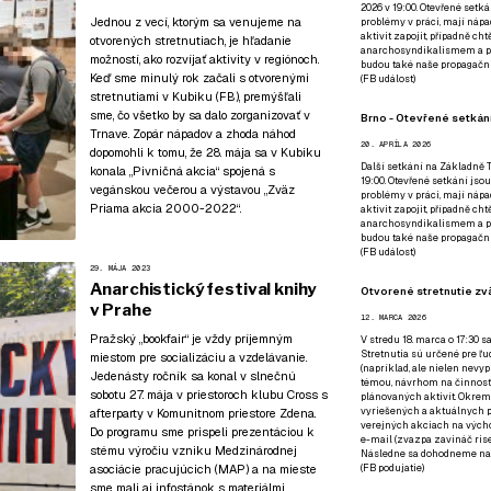
2026 v 19:00. Otevřené setká
Jednou z vecí, ktorým sa venujeme na
problémy v práci, mají nápad
aktivit zapojit, případně ch
otvorených stretnutiach, je hľadanie
anarchosyndikalismem a poz
možností, ako rozvíjať aktivity v regiónoch.
budou také naše propagační
Keď sme minulý rok začali s otvorenými
(
FB událost
)
stretnutiami v Kubiku (
FB
), premýšľali
sme, čo všetko by sa dalo zorganizovať v
Brno - Otevřené setkání
Trnave. Zopár nápadov a zhoda náhod
20. APRÍLA 2026
dopomohli k tomu, že 28. mája sa v Kubiku
Další setkání na Základně Tř
konala „Pivničná akcia“ spojená s
19:00. Otevřené setkání jsou
vegánskou večerou a výstavou „Zväz
problémy v práci, mají nápad
Priama akcia 2000-2022“.
aktivit zapojit, případně ch
anarchosyndikalismem a poz
budou také naše propagační
(
FB událost
)
29. MÁJA 2023
Anarchistický festival knihy
Otvorené stretnutie zvä
v Prahe
12. MARCA 2026
Pražský „bookfair“
je vždy príjemným
V stredu 18. marca o 17:30 s
Stretnutia sú určené pre ľud
miestom pre socializáciu a vzdelávanie.
(napríklad, ale nielen nevy
Jedenásty ročník sa konal v slnečnú
témou, návrhom na činnosť 
sobotu 27. mája v priestoroch klubu Cross s
plánovaných aktivít. Okrem
vyriešených a aktuálnych p
afterparty v Komunitnom priestore Zdena.
verejných akciach na výcho
Do programu sme prispeli prezentáciou k
e-mail (zvazpa zavináč rise
stému výročiu vzniku Medzinárodnej
Následne sa dohodneme na p
asociácie pracujúcich (MAP) a na mieste
(
FB podujatie
)
sme mali aj infostánok
s materiálmi