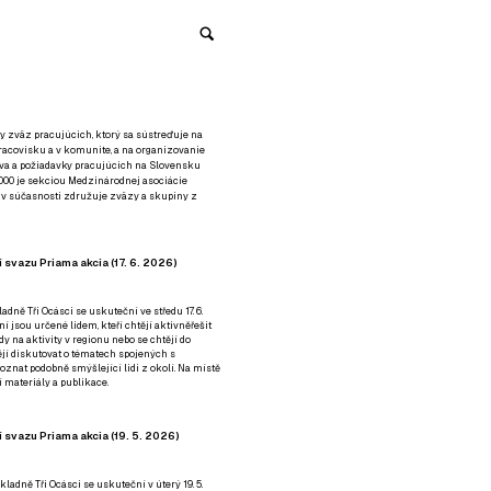
y zväz pracujúcich, ktorý sa sústreďuje na
racovisku a v komunite, a na organizovanie
áva a požiadavky pracujúcich na Slovensku
2000 je sekciou Medzinárodnej asociácie
á v súčasnosti združuje zväzy a skupiny z
 svazu Priama akcia (17. 6. 2026)
adně Tři Ocásci se uskuteční ve středu 17. 6.
ní jsou určené lidem, kteří chtějí aktivněřešit
y na aktivity v regionu nebo se chtějí do
tějí diskutovat o tématech spojených s
nat podobně smýšlející lidi z okolí. Na místě
 materiály a publikace.
 svazu Priama akcia (19. 5. 2026)
ladně Tři Ocásci se uskuteční v úterý 19. 5.