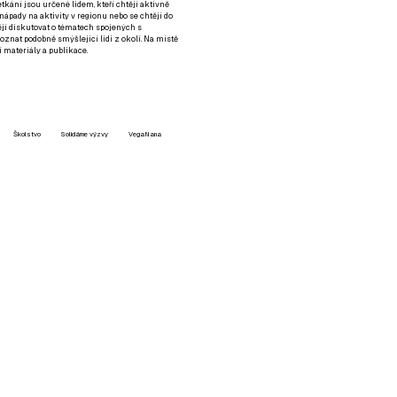
setkání jsou určené lidem, kteří chtějí aktivně
 nápady na aktivity v regionu nebo se chtějí do
tějí diskutovat o tématech spojených s
nat podobně smýšlející lidi z okolí. Na místě
 materiály a publikace.
Školstvo
Solidárne výzvy
VegaNana