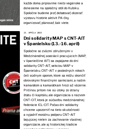
každx doma pripravíme niečo vegánske a
donesieme na spoločný stôl do Kubíku.
Spoločne budeme jesť, debatovať, obzerať
výstavu histórie aktivít PA-čky,
organizovať, plánovať, šak viete.
15. APRÍLA 2023
Dni solidarity MAP s CNT-AIT
v Španielsku (13.-16. apríl)
Spoločne so zväzmi združenými v
Medzinárodnej asociácii pracujúcich (MAP,
v španielčine AIT) sa zapájame do dní
solidarity CNT-AIT, sekciou MAP v
Španielsku. CNT-AIT v posledných rokoch
čelí súdnym sporom, ktoré sa môžu skončiť
obrovskými finančnými sankciami, a našim
kamarátom a kamarátkam hrozí až väzenie.
Príčinou pritom nie sú útoky zo strany
štátu či kapitálu, ale organizácia s názvom
CNT-CIT, ktorá je súčasťou medzinárodnej
federácie ICL-CIT. Počas dní solidarity
chceme upozorniť na tieto skutočnosti
a vyjadriť morálnu podporu CNT-AIT
bojujúcej nielen za zachovanie vlastnej
organizácie, ale aj historickej tradície