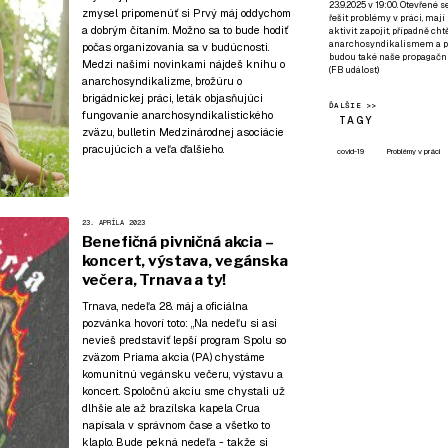
23.9.2025 v 19:00. Otevřené 
zmysel pripomenúť si Prvý máj oddychom
řešit problémy v práci, mají
a dobrým čítaním. Možno sa to bude hodiť
aktivit zapojit, případně ch
anarchosyndikalismem a poz
počas organizovania sa v budúcnosti.
budou také naše propagační
Medzi našimi novinkami nájdeš knihu o
(
FB událost
)
anarchosyndikalizme, brožúru o
brigádnickej práci, leták objasňujúci
ĎALŠIE >>
fungovanie anarchosyndikalistického
TAGY
zväzu, bulletin Medzinárodnej asociácie
pracujúcich a veľa ďalšieho.
covid-19
Problémy v práci
23. APRÍLA 2023
Benefičná pivničná akcia –
koncert, výstava, vegánska
večera, Trnava a ty!
Trnava, nedeľa 28. máj a oficiálna
pozvánka hovorí toto: „Na nedeľu si asi
nevieš predstaviť lepší program Spolu so
zväzom Priama akcia (PA) chystáme
komunitnú vegánsku večeru, výstavu a
koncert. Spoločnú akciu sme chystali už
dlhšie ale až brazílska kapela Crua
napísala v správnom čase a všetko to
klaplo. Bude pekná nedeľa - takže si