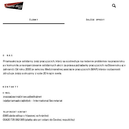
ČLÁNKY
ĎALŠIE SPRÁVY
O NÁS
Priama akcia je solidárny zväz pracujúcich, ktorý sa sústreďuje na riešenie problémov na pracovisku
a v komunite, a na organizovanie solidárnych akcií za práva a požiadavky pracujúcich na Slovensku aj v
zahraničí. Od roku 2000 je sekciou Medzinárodnej asociácie pracujúcich (MAP), ktorá v súčasnosti
združuje zväzy a skupiny z vyše 20 krajín sveta.
KONTAKTY
E-MAIL
zvazpa(zavináč)riseup(bodka)net
is(at)priamaakcia(dot)sk - International Secretariat
TELEFONICKÝ KONTAKT
(SMS alebo odkaz v hlasovej schránke):
00420 735 082 065 (platby ako pri volaní do Českej republiky)