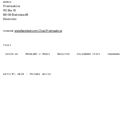
ADRESA
Priama akcia
P.O. Box 16
841 06 Bratislava 48
Slovensko
www.facebook.com/Zvaz.Priama.akcia
FACEBOOK
TAGY
COVID-19
PROBLÉMY V PRÁCI
ŠKOLSTVO
SOLIDÁRNE VÝZVY
VEGANANA
ANTI(©) 2024 -
PRIAMA AKCIA