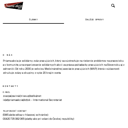
ČLÁNKY
ĎALŠIE SPRÁVY
O NÁS
Priama akcia je solidárny zväz pracujúcich, ktorý sa sústreďuje na riešenie problémov na pracovisku
a v komunite, a na organizovanie solidárnych akcií za práva a požiadavky pracujúcich na Slovensku aj v
zahraničí. Od roku 2000 je sekciou Medzinárodnej asociácie pracujúcich (MAP), ktorá v súčasnosti
združuje zväzy a skupiny z vyše 20 krajín sveta.
KONTAKTY
E-MAIL
zvazpa(zavináč)riseup(bodka)net
is(at)priamaakcia(dot)sk - International Secretariat
TELEFONICKÝ KONTAKT
(SMS alebo odkaz v hlasovej schránke):
00420 735 082 065 (platby ako pri volaní do Českej republiky)