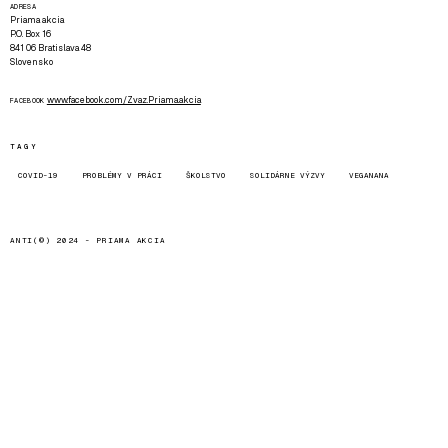
ADRESA
Priama akcia
P.O. Box 16
841 06 Bratislava 48
Slovensko
www.facebook.com/Zvaz.Priama.akcia
FACEBOOK
TAGY
COVID-19
PROBLÉMY V PRÁCI
ŠKOLSTVO
SOLIDÁRNE VÝZVY
VEGANANA
ANTI(©) 2024 -
PRIAMA AKCIA