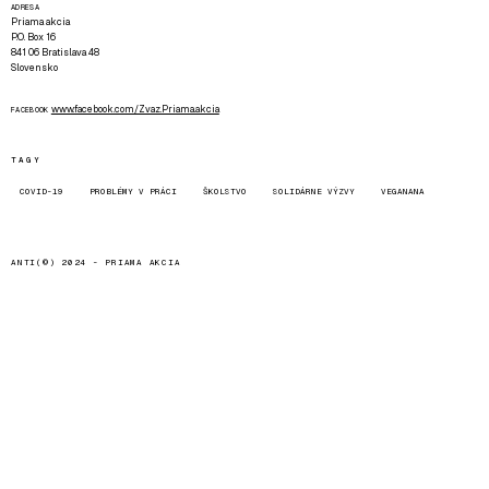
ADRESA
Priama akcia
P.O. Box 16
841 06 Bratislava 48
Slovensko
www.facebook.com/Zvaz.Priama.akcia
FACEBOOK
TAGY
COVID-19
PROBLÉMY V PRÁCI
ŠKOLSTVO
SOLIDÁRNE VÝZVY
VEGANANA
ANTI(©) 2024 -
PRIAMA AKCIA