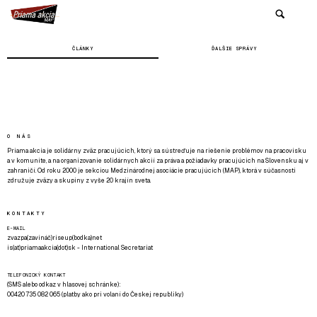
ČLÁNKY
ĎALŠIE SPRÁVY
O NÁS
Priama akcia je solidárny zväz pracujúcich, ktorý sa sústreďuje na riešenie problémov na pracovisku
a v komunite, a na organizovanie solidárnych akcií za práva a požiadavky pracujúcich na Slovensku aj v
zahraničí. Od roku 2000 je sekciou Medzinárodnej asociácie pracujúcich (MAP), ktorá v súčasnosti
združuje zväzy a skupiny z vyše 20 krajín sveta.
KONTAKTY
E-MAIL
zvazpa(zavináč)riseup(bodka)net
is(at)priamaakcia(dot)sk - International Secretariat
TELEFONICKÝ KONTAKT
(SMS alebo odkaz v hlasovej schránke):
00420 735 082 065 (platby ako pri volaní do Českej republiky)