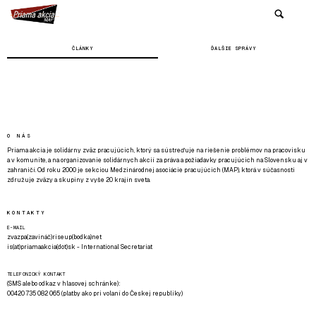
ČLÁNKY
ĎALŠIE SPRÁVY
O NÁS
Priama akcia je solidárny zväz pracujúcich, ktorý sa sústreďuje na riešenie problémov na pracovisku
a v komunite, a na organizovanie solidárnych akcií za práva a požiadavky pracujúcich na Slovensku aj v
zahraničí. Od roku 2000 je sekciou Medzinárodnej asociácie pracujúcich (MAP), ktorá v súčasnosti
združuje zväzy a skupiny z vyše 20 krajín sveta.
KONTAKTY
E-MAIL
zvazpa(zavináč)riseup(bodka)net
is(at)priamaakcia(dot)sk - International Secretariat
TELEFONICKÝ KONTAKT
(SMS alebo odkaz v hlasovej schránke):
00420 735 082 065 (platby ako pri volaní do Českej republiky)