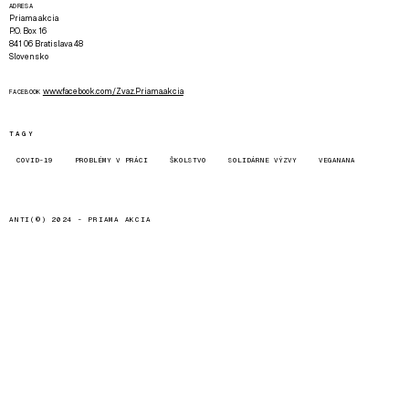
ADRESA
Priama akcia
P.O. Box 16
841 06 Bratislava 48
Slovensko
www.facebook.com/Zvaz.Priama.akcia
FACEBOOK
TAGY
COVID-19
PROBLÉMY V PRÁCI
ŠKOLSTVO
SOLIDÁRNE VÝZVY
VEGANANA
ANTI(©) 2024 -
PRIAMA AKCIA