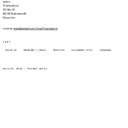
ADRESA
Priama akcia
P.O. Box 16
841 06 Bratislava 48
Slovensko
www.facebook.com/Zvaz.Priama.akcia
FACEBOOK
TAGY
COVID-19
PROBLÉMY V PRÁCI
ŠKOLSTVO
SOLIDÁRNE VÝZVY
VEGANANA
ANTI(©) 2024 -
PRIAMA AKCIA