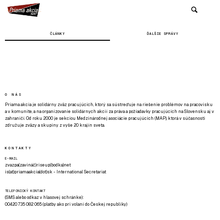
ČLÁNKY
ĎALŠIE SPRÁVY
O NÁS
Priama akcia je solidárny zväz pracujúcich, ktorý sa sústreďuje na riešenie problémov na pracovisku
a v komunite, a na organizovanie solidárnych akcií za práva a požiadavky pracujúcich na Slovensku aj v
zahraničí. Od roku 2000 je sekciou Medzinárodnej asociácie pracujúcich (MAP), ktorá v súčasnosti
združuje zväzy a skupiny z vyše 20 krajín sveta.
KONTAKTY
E-MAIL
zvazpa(zavináč)riseup(bodka)net
is(at)priamaakcia(dot)sk - International Secretariat
TELEFONICKÝ KONTAKT
(SMS alebo odkaz v hlasovej schránke):
00420 735 082 065 (platby ako pri volaní do Českej republiky)