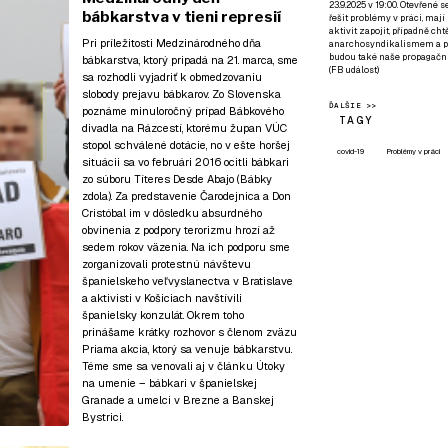
23.9.2025 v 19:00. Otevřené 
bábkarstva v tieni represií
řešit problémy v práci, mají
aktivit zapojit, případně ch
Pri príležitosti Medzinárodného dňa
anarchosyndikalismem a poz
budou také naše propagační
bábkarstva, ktorý pripadá na 21. marca, sme
(
FB událost
)
sa rozhodli vyjadriť k obmedzovaniu
slobody prejavu bábkarov. Zo Slovenska
ĎALŠIE >>
poznáme minuloročný prípad Bábkového
TAGY
divadla na Rázcestí, ktorému župan VÚC
stopol schválené dotácie, no v ešte horšej
covid-19
Problémy v práci
situácii sa vo februári 2016 ocitli bábkari
zo súboru Títeres Desde Abajo (Bábky
zdola). Za predstavenie Čarodejnica a Don
Cristóbal im v dôsledku absurdného
obvinenia z podpory terorizmu hrozí až
sedem rokov väzenia. Na ich podporu sme
zorganizovali protestnú návštevu
španielskeho veľvyslanectva v Bratislave
a aktivisti v Košiciach navštívili
španielsky konzulát. Okrem toho
prinášame krátky rozhovor s členom zväzu
Priama akcia, ktorý sa venuje bábkarstvu.
Téme sme sa venovali aj v článku
Útoky
na umenie – bábkari v španielskej
Granade a umelci v Brezne a Banskej
Bystrici
.