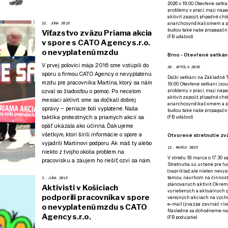
2026 v 19:00. Otevřené setká
problémy v práci, mají nápad
aktivit zapojit, případně ch
anarchosyndikalismem a poz
22. JÚNA 2016
budou také naše propagační
Víťazstvo zväzu Priama akcia
(
FB událost
)
v spore s CATO Agency s.r.o.
o nevyplatenú mzdu
Brno - Otevřené setkání
V prvej polovici mája 2016 sme vstúpili do
20. APRÍLA 2026
sporu s firmou CATO Agency o nevyplatenú
Další setkání na Základně Tř
mzdu pre pracovníka Martina, ktorý sa nám
19:00. Otevřené setkání jsou
problémy v práci, mají nápad
ozval so žiadosťou o pomoc. Po necelom
aktivit zapojit, případně ch
mesiaci aktivít sme sa dočkali dobrej
anarchosyndikalismem a poz
správy – peniaze boli vyplatené. Naša
budou také naše propagační
taktika protestných a priamych akcií sa
(
FB událost
)
opäť ukázala ako účinná. Ďakujeme
všetkým, ktorí šírili informácie o spore a
Otvorené stretnutie zvä
vyjadrili Martinovi podporu. Ak máš ty alebo
12. MARCA 2026
niekto z tvojho okolia problém na
V stredu 18. marca o 17:30 s
pracovisku a záujem ho riešiť,
ozvi sa nám
.
Stretnutia sú určené pre ľud
(napríklad, ale nielen nevy
témou, návrhom na činnosť 
3. JÚNA 2016
plánovaných aktivít. Okrem
Aktivisti v Košiciach
vyriešených a aktuálnych p
podporili pracovníka v spore
verejných akciach na výcho
e-mail (zvazpa zavináč rise
o nevyplatenú mzdu s CATO
Následne sa dohodneme na p
Agency s.r.o.
(
FB podujatie
)