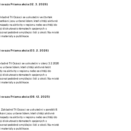
 svazu Priama akcia (12. 3. 2026)
kladně Tři Ocásci se uskuteční ve čtvrtek
é setkání jsou určené lidem, kteří chtějí aktivně
 nápady na aktivity v regionu nebo se chtějí do
tějí diskutovat o tématech spojených s
nat podobně smýšlející lidi z okolí. Na místě
 materiály a publikace.
 svazu Priama akcia (03. 2. 2026)
ladně Tři Ocásci se uskuteční v úterý 3. 2. 2026
ou určené lidem, kteří chtějí aktivně řešit
y na aktivity v regionu nebo se chtějí do
tějí diskutovat o tématech spojených s
nat podobně smýšlející lidi z okolí. Na místě
 materiály a publikace.
 svazu Priama akcia (08. 12. 2025)
 Základně Tři Ocásci se uskuteční v ponděli 8.
etkání jsou určené lidem, kteří chtějí aktivně
 nápady na aktivity v regionu nebo se chtějí do
tějí diskutovat o tématech spojených s
nat podobně smýšlející lidi z okolí. Na místě
 materiály a publikace.