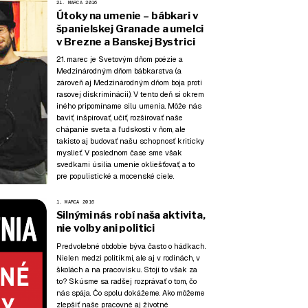
21. MARCA 2016
Útoky na umenie – bábkari v
španielskej Granade a umelci
v Brezne a Banskej Bystrici
21. marec je Svetovým dňom poézie a
Medzinárodným dňom bábkarstva (a
zároveň aj Medzinárodným dňom boja proti
rasovej diskriminácii). V tento deň si okrem
iného pripomíname silu umenia. Môže nás
baviť, inšpirovať, učiť, rozširovať naše
chápanie sveta a ľudskosti v ňom, ale
takisto aj budovať našu schopnosť kriticky
myslieť. V poslednom čase sme však
svedkami úsilia umenie okliešťovať, a to
pre populistické a mocenské ciele.
1. MARCA 2016
Silnými nás robí naša aktivita,
nie voľby ani politici
Predvolebné obdobie býva často o hádkach.
Nielen medzi politikmi, ale aj v rodinách, v
školách a na pracovisku. Stojí to však za
to? Skúsme sa radšej rozprávať o tom, čo
nás spája. Čo spolu dokážeme. Ako môžeme
zlepšiť naše pracovné aj životné