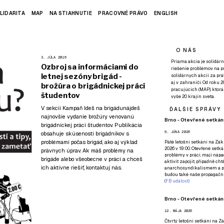
LIDARITA
MAP
NA STIAHNUTIE
PRACOVNÉ PRÁVO
ENGLISH
O NÁS
3. JÚLA 2016
Priama akcia je solidárn
Ozbroj sa informáciami do
riešenie problémov na p
letnej sezóny brigád -
solidárnych akcií za pr
aj v zahraničí. Od roku 
brožúra o brigádnickej práci
pracujúcich (MAP), ktor
študentov
vyše 20 krajín sveta.
V sekcii
Kampaň Ideš na brigádu
nájdeš
ĎALŠIE SPRÁVY
najnovšie vydanie brožúry venovanú
Brno - Otevřené setkání
brigádnickej práci študentov. Publikácia
9. JÚNA 2026
obsahuje skúsenosti brigádnikov s
problémami počas brigád, ako aj výklad
Páté
letošní setkání na Zákl
2026 v 19:00. Otevřené setká
právnych úprav. Ak máš problémy na
problémy v práci, mají nápad
brigáde alebo všeobecne v práci a chceš
aktivit zapojit, případně ch
ich aktívne riešiť,
kontaktuj nás
.
anarchosyndikalismem a poz
budou také naše propagační
(
FB událost
)
Brno - Otevřené setkání
12. MÁJA 2026
Čtvrtý
letošní setkání na Zák