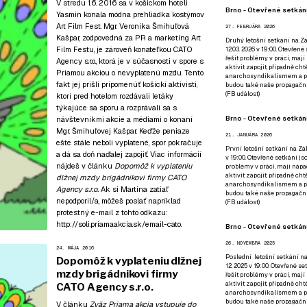
V stredu 1.6. 2016 sa v košickom hoteli
Brno - Otevřené setkání
Yasmin konala módna prehliadka kostýmov
Art Film Fest. Mgr. Veronika Šmihuľová
27. FEBRUÁRA 2026
Kašpar, zodpovedná za PR a marketing Art
Druhý letošní setkání na Zá
Film Festu, je zároveň konateľkou CATO
12.03. 2026 v 19:00. Otevřen
řešit problémy v práci, mají
Agency s.r.o., ktorá je v súčasnosti v spore s
aktivit zapojit, případně ch
Priamou akciou o nevyplatenú mzdu. Tento
anarchosyndikalismem a poz
fakt jej prišli pripomenúť košickí aktivisti,
budou také naše propagační
(
FB událost
)
ktorí pred hotelom rozdávali letáky
týkajúce sa sporu a rozprávali sa s
Brno - Otevřené setkání
návštevníkmi akcie a médiami o konaní
Mgr. Šmihuľovej Kašpar. Keďže peniaze
21. JANUÁRA 2026
ešte stále neboli vyplatené, spor pokračuje
První letošní setkání na Zák
a dá sa doň naďalej zapojiť. Viac informácií
v 19:00. Otevřené setkání js
nájdeš v článku
Dopomôž k vyplateniu
problémy v práci, mají nápad
aktivit zapojit, případně ch
dlžnej mzdy brigádnikovi firmy CATO
anarchosyndikalismem a poz
Agency s.r.o.
Ak si Martina zatiaľ
budou také naše propagační
nepodporil/a, môžeš poslať napríklad
(
FB událost
)
protestný e-mail z tohto odkazu:
http://soli.priamaakcia.sk/email-cato
.
Brno - Otevřené setkání
26. NOVEMBRA 2025
24. MÁJA 2016
Poslední letošní setkání na
Dopomôž k vyplateniu dlžnej
12. 2025 v 19:00. Otevřené s
mzdy brigádnikovi firmy
řešit problémy v práci, mají
aktivit zapojit, případně ch
CATO Agency s.r.o.
anarchosyndikalismem a poz
budou také naše propagační
V článku
Zväz Priama akcia vstupuje do