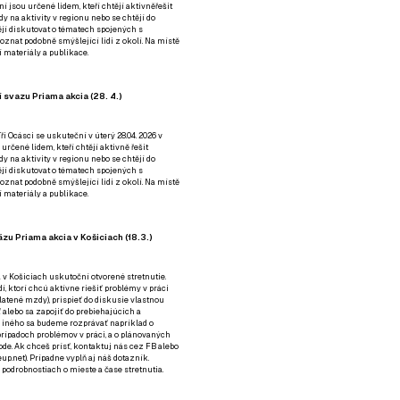
ní jsou určené lidem, kteří chtějí aktivněřešit
y na aktivity v regionu nebo se chtějí do
tějí diskutovat o tématech spojených s
nat podobně smýšlející lidi z okolí. Na místě
 materiály a publikace.
 svazu Priama akcia (28. 4.)
i Ocásci se uskuteční v úterý 28.04. 2026 v
 určené lidem, kteří chtějí aktivně řešit
y na aktivity v regionu nebo se chtějí do
tějí diskutovat o tématech spojených s
nat podobně smýšlející lidi z okolí. Na místě
 materiály a publikace.
zu Priama akcia v Košiciach (18.3.)
a v Košiciach uskutoční otvorené stretnutie.
í, ktorí chcú aktívne riešiť problémy v práci
platené mzdy), prispieť do diskusie vlastnou
alebo sa zapojiť do prebiehajúcich a
 iného sa budeme rozprávať napríklad o
rípadoch problémov v práci, a o plánovaných
de. Ak chceš prísť, kontaktuj nás cez
FB
alebo
up.net). Prípadne
vyplň aj náš dotazník
.
odrobnostiach o mieste a čase stretnutia.