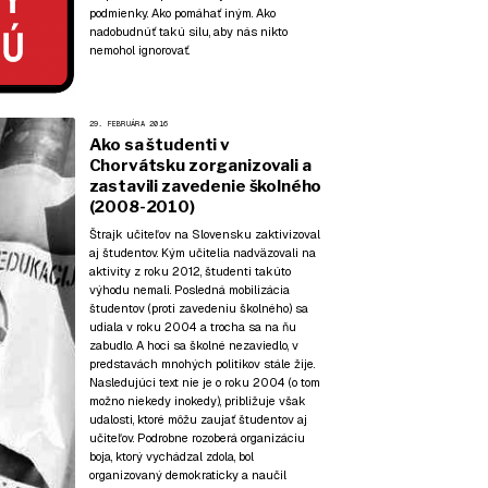
podmienky. Ako pomáhať iným. Ako
nadobudnúť takú silu, aby nás nikto
nemohol ignorovať.
29. FEBRUÁRA 2016
Ako sa študenti v
Chorvátsku zorganizovali a
zastavili zavedenie školného
(2008-2010)
Štrajk učiteľov na Slovensku zaktivizoval
aj študentov. Kým učitelia nadväzovali na
aktivity z roku 2012, študenti takúto
výhodu nemali. Posledná mobilizácia
študentov (proti zavedeniu školného) sa
udiala v roku 2004 a trocha sa na ňu
zabudlo. A hoci sa školné nezaviedlo, v
predstavách mnohých politikov stále žije.
Nasledujúci text nie je o roku 2004 (o tom
možno niekedy inokedy), približuje však
udalosti, ktoré môžu zaujať študentov aj
učiteľov. Podrobne rozoberá organizáciu
boja, ktorý vychádzal zdola, bol
organizovaný demokraticky a naučil