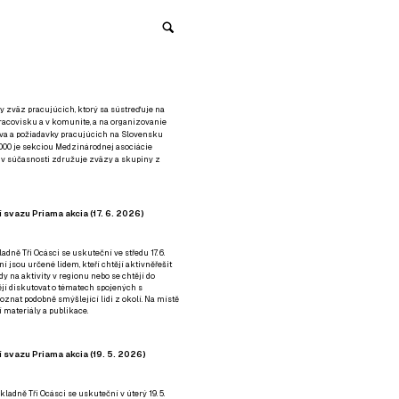
y zväz pracujúcich, ktorý sa sústreďuje na
racovisku a v komunite, a na organizovanie
áva a požiadavky pracujúcich na Slovensku
2000 je sekciou Medzinárodnej asociácie
á v súčasnosti združuje zväzy a skupiny z
 svazu Priama akcia (17. 6. 2026)
adně Tři Ocásci se uskuteční ve středu 17. 6.
ní jsou určené lidem, kteří chtějí aktivněřešit
y na aktivity v regionu nebo se chtějí do
tějí diskutovat o tématech spojených s
nat podobně smýšlející lidi z okolí. Na místě
 materiály a publikace.
 svazu Priama akcia (19. 5. 2026)
ladně Tři Ocásci se uskuteční v úterý 19. 5.