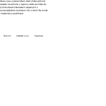
setkání jsou určené lidem, kteří chtějí aktivně
 nápady na aktivity v regionu nebo se chtějí do
tějí diskutovat o tématech spojených s
nat podobně smýšlející lidi z okolí. Na místě
 materiály a publikace.
Školstvo
Solidárne výzvy
VegaNana