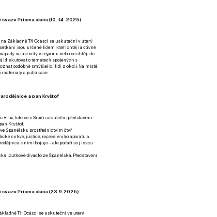
 svazu Priama akcia (10. 14. 2025)
 na Základně Tři Ocásci se uskuteční v úterý
é setkání jsou určené lidem, kteří chtějí aktivně
 nápady na aktivity v regionu nebo se chtějí do
tějí diskutovat o tématech spojených s
nat podobně smýšlející lidi z okolí. Na místě
 materiály a publikace.
arodějnice a pan Kryštof
o Brna, kde se v Sibiři uskuteční představení
pan Kryštof.
 ve Španělsku prostřednictvím čtyř
ické církve, justice, represivního aparátu a
odějnice s nimi bojuje – ale podaří se jí svou
tické loutkové divadlo ze Španělska. Představení
í svazu Priama akcia (23.9.2025)
ákladně Tři Ocásci se uskuteční ve uterý