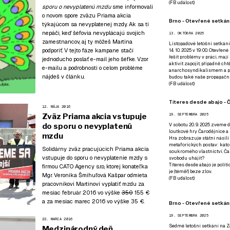
(
FB událost
)
sporu o nevyplatenú mzdu
sme informovali
o novom spore zväzu Priama akcia
Brno - Otevřené setkání
týkajúcom sa nevyplatenej mzdy. Ak sa ti
nepáči, keď šéfovia nevyplácajú svojich
13. OKTÓBRA 2025
zamestnancov, aj ty môžeš Martina
Listopadové letošní setkání
podporiť. V tejto fáze kampane stačí
14. 10. 2025 v 19:00. Otevřen
řešit problémy v práci, mají
jednoducho poslať e-mail jeho šéfke. Vzor
aktivit zapojit, případně ch
e-mailu a podrobnosti o celom probléme
anarchosyndikalismem a poz
nájdeš v článku.
budou také naše propagační
(
FB událost
)
Títeres desde abajo - Č
12. MÁJA 2016
Zväz Priama akcia vstupuje
19. SEPTEMBRA 2025
do sporu o nevyplatenú
V sobotu 20. 9. 2025 zveme d
loutkové hry Čarodějnice a 
mzdu
Hra zobrazuje státní násilí
metaforických postav: katol
Solidárny zväz pracujúcich Priama akcia
soukromého vlastnictví. Čar
vstupuje do sporu o nevyplatenie mzdy s
svobodu uhájit?
Títeres desde abajo je poli
firmou CATO Agency s.r.o, ktorej konateľka
je (téměř) beze zlov.
Mgr. Veronika Šmihuľová Kašpar odmieta
(
FB událost
)
pracovníkovi Martinovi vyplatiť mzdu za
mesiac február 2016 vo výške
350
155 €
a za mesiac marec 2016 vo výške 35 €.
Brno - Otevřené setkán
19. SEPTEMBRA 2025
22. MARCA 2016
Sedmé letošní setkání na Z
Medzinárodný deň