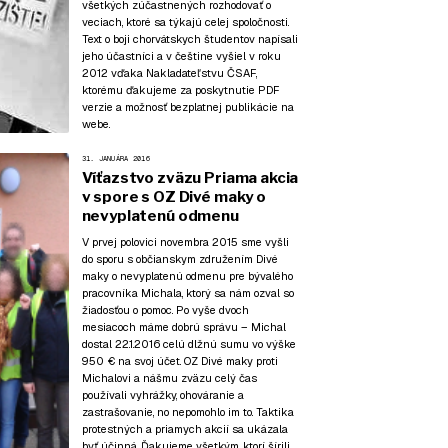
všetkých zúčastnených rozhodovať o
veciach, ktoré sa týkajú celej spoločnosti.
Text o boji chorvátskych študentov napísali
jeho účastníci a v češtine vyšiel v roku
2012 vďaka Nakladateľstvu ČSAF,
ktorému
ďakujeme za poskytnutie PDF
verzie
a možnosť bezplatnej publikácie na
webe.
31. JANUÁRA 2016
Víťazstvo zväzu Priama akcia
v spore s OZ Divé maky o
nevyplatenú odmenu
V prvej polovici novembra 2015 sme vyšli
do sporu s občianskym združením Divé
maky o nevyplatenú odmenu pre bývalého
pracovníka Michala, ktorý sa nám ozval so
žiadosťou o pomoc. Po vyše dvoch
mesiacoch máme dobrú správu – Michal
dostal 22.1.2016 celú dlžnú sumu vo výške
950 € na svoj účet. OZ Divé maky proti
Michalovi a nášmu zväzu celý čas
používali vyhrážky, ohováranie a
zastrašovanie, no nepomohlo im to. Taktika
protestných a priamych akcií sa ukázala
byť účinná. Ďakujeme všetkým, ktorí šírili