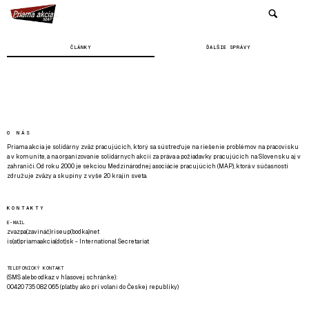
ČLÁNKY
ĎALŠIE SPRÁVY
O NÁS
Priama akcia je solidárny zväz pracujúcich, ktorý sa sústreďuje na riešenie problémov na pracovisku
a v komunite, a na organizovanie solidárnych akcií za práva a požiadavky pracujúcich na Slovensku aj v
zahraničí. Od roku 2000 je sekciou Medzinárodnej asociácie pracujúcich (MAP), ktorá v súčasnosti
združuje zväzy a skupiny z vyše 20 krajín sveta.
KONTAKTY
E-MAIL
zvazpa(zavináč)riseup(bodka)net
is(at)priamaakcia(dot)sk - International Secretariat
TELEFONICKÝ KONTAKT
(SMS alebo odkaz v hlasovej schránke):
00420 735 082 065 (platby ako pri volaní do Českej republiky)