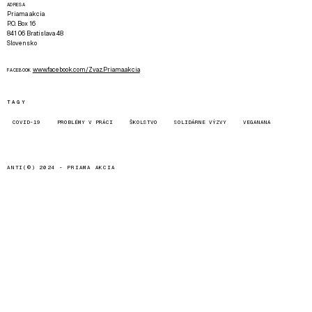
ADRESA
Priama akcia
P.O. Box 16
841 06 Bratislava 48
Slovensko
www.facebook.com/Zvaz.Priama.akcia
FACEBOOK
TAGY
COVID-19
PROBLÉMY V PRÁCI
ŠKOLSTVO
SOLIDÁRNE VÝZVY
VEGANANA
ANTI(©) 2024 -
PRIAMA AKCIA