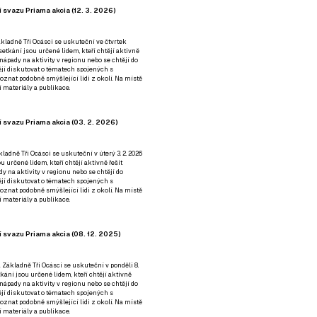
 svazu Priama akcia (12. 3. 2026)
kladně Tři Ocásci se uskuteční ve čtvrtek
é setkání jsou určené lidem, kteří chtějí aktivně
 nápady na aktivity v regionu nebo se chtějí do
tějí diskutovat o tématech spojených s
nat podobně smýšlející lidi z okolí. Na místě
 materiály a publikace.
 svazu Priama akcia (03. 2. 2026)
ladně Tři Ocásci se uskuteční v úterý 3. 2. 2026
ou určené lidem, kteří chtějí aktivně řešit
y na aktivity v regionu nebo se chtějí do
tějí diskutovat o tématech spojených s
nat podobně smýšlející lidi z okolí. Na místě
 materiály a publikace.
 svazu Priama akcia (08. 12. 2025)
 Základně Tři Ocásci se uskuteční v ponděli 8.
etkání jsou určené lidem, kteří chtějí aktivně
 nápady na aktivity v regionu nebo se chtějí do
tějí diskutovat o tématech spojených s
nat podobně smýšlející lidi z okolí. Na místě
 materiály a publikace.