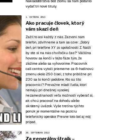
Nakladateľstva bod zlomu sa nám podarilo
vydať tri nové tituly.
1. OKTÓBRA 2013
Ako pracuje človek, ktorý
vám skazí deň
Zažil to asi každý z nás. Zazvoní nám
telefón, zdvihneme a tam sa ozve: „Dobrý
deň, pri telefóne XY zo spoločnosti Z. Našli
by ste si na nás chvíľočku čas?“ Väčšina
hovorov sa končí v tejto fáze tým, že
zložíme alebo sa vyhovoríme. Pracovník
call centra vytočí priemerne za 6-hodinovú
zmenu okolo 250 čísel, z toho približne pri
230 sa to končí podobne. Kto sú títo
pracovníci? Prevažne mladí ľudia, ktorí
nemajú pri dnešnej vysokej
nezamestnanosti veľa možností vyberať si,
ak chcú pracovať na dohodu alebo
skrátený úväzok. Vyše tretina týchto
ponúk je momentálne na pozíciu
telefonický operátor. Presne toto bol aj môj
prípad.
29. SEPTEMBRA 2013
Za generálny štrajk –