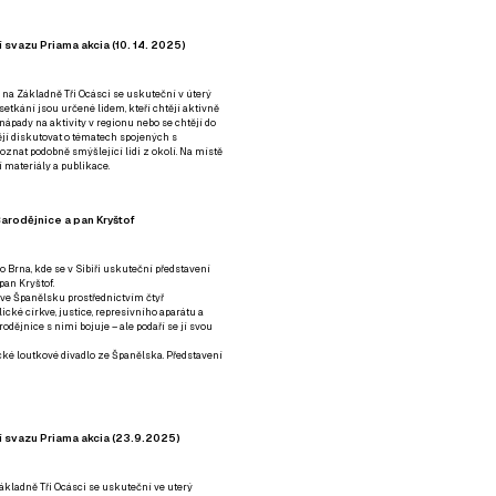
 svazu Priama akcia (10. 14. 2025)
 na Základně Tři Ocásci se uskuteční v úterý
é setkání jsou určené lidem, kteří chtějí aktivně
 nápady na aktivity v regionu nebo se chtějí do
tějí diskutovat o tématech spojených s
nat podobně smýšlející lidi z okolí. Na místě
 materiály a publikace.
arodějnice a pan Kryštof
o Brna, kde se v Sibiři uskuteční představení
pan Kryštof.
 ve Španělsku prostřednictvím čtyř
ické církve, justice, represivního aparátu a
odějnice s nimi bojuje – ale podaří se jí svou
tické loutkové divadlo ze Španělska. Představení
í svazu Priama akcia (23.9.2025)
ákladně Tři Ocásci se uskuteční ve uterý