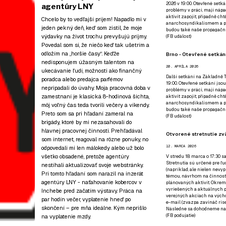
2026 v 19:00. Otevřené setká
agentúry LNY
problémy v práci, mají nápad
aktivit zapojit, případně ch
Chcelo by to vedľajší príjem! Napadlo mi v
anarchosyndikalismem a poz
jeden pekný deň, keď som zistil, že moje
budou také naše propagační
výdavky na život trochu prevyšujú príjmy.
(
FB událost
)
Povedal som si, že niečo keď tak ušetrím a
odložím na „horšie časy“. Keďže
Brno - Otevřené setkání
nedisponujem úžasným talentom na
20. APRÍLA 2026
ukecávanie ľudí, možnosti ako finančný
Další setkání na Základně Tř
poradca alebo predajca parfémov
19:00. Otevřené setkání jsou
nepripadali do úvahy. Moja pracovná doba v
problémy v práci, mají nápad
zamestnaní je klasická 8-hodinová šichta,
aktivit zapojit, případně ch
anarchosyndikalismem a poz
môj voľný čas teda tvorili večery a víkendy.
budou také naše propagační
Preto som sa pri hľadaní zameral na
(
FB událost
)
brigády, ktoré by mi nezasahovali do
hlavnej pracovnej činnosti. Prehľadával
Otvorené stretnutie zvä
som internet, reagoval na rôzne ponuky, no
12. MARCA 2026
odpovedali mi len málokedy alebo už bolo
všetko obsadené, pretože agentúry
V stredu 18. marca o 17:30 s
Stretnutia sú určené pre ľud
nestíhali aktualizovať svoje webstránky.
(napríklad, ale nielen nevy
Pri tomto hľadaní som narazil na inzerát
témou, návrhom na činnosť 
agentúry LNY - naťahovanie kobercov v
plánovaných aktivít. Okrem
vyriešených a aktuálnych p
Inchebe pred začatím výstavy. Práca na
verejných akciach na výcho
par hodín večer, vyplatenie hneď po
e-mail (zvazpa zavináč rise
skončení – pre mňa ideálne. Kým neprišlo
Následne sa dohodneme na p
(
FB podujatie
)
na vyplatenie mzdy.