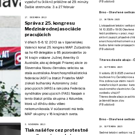
vypočuť
tu (klikni)
približne od 29. minúty.
(
FB událost
)
Ďalšie stretnutia:
3.
a
27. február
Brno - Otevřené setkání
17. DECEMBRA 2013
13. OKTÓBRA 2025
Správa z 25. kongresu
Listopadové letošní setkání
Medzinárodnej asociácie
14. 10. 2025 v 19:00. Otevřen
řešit problémy v práci, mají
pracujúcich
aktivit zapojit, případně ch
anarchosyndikalismem a poz
V dňoch 6.-8. 12. 2013 sa v španielskej
budou také naše propagační
Valencii konal 25. kongres MAP. Zúčastnilo
(
FB událost
)
sa ho 49 delegátov a 65 pozorovateľov zo
14 krajín vrátane Južnej Ameriky či
Títeres desde abajo - Č
Austrálie, ako aj delegáti Priamej akcie zo
19. SEPTEMBRA 2025
Slovenska. Novou členskou sekciou sa
stala austrálska
Anarchosyndikalistická
V sobotu 20. 9. 2025 zveme d
loutkové hry Čarodějnice a 
federácia (ASF)
a štatút Priateľov MAP
Hra zobrazuje státní násilí
získali bulharský
Autonómny zväz
metaforických postav: katol
pracujúcich (ARS)
a rakúska
Federácia
soukromého vlastnictví. Čar
svobodu uhájit?
syndikátov pracujúcich (FAS)
. Naopak o
Títeres desde abajo je poli
tento štatút prišla skupina z Kolumbie,
je (téměř) beze zlov.
ktorá už dlhšiu dobu vôbec
(
FB událost
)
nekomunikovala. V súčasnosti má teda
MAP skupiny v 18 krajinách sveta.
Brno - Otevřené setkán
3. NOVEMBRA 2013
19. SEPTEMBRA 2025
Tlak na šéfov cez protestné
Sedmé letošní setkání na Z