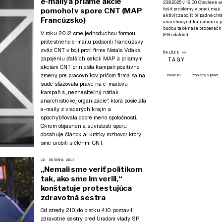
e-maily a priame akcie
23.9.2025 v 19:00. Otevřené 
řešit problémy v práci, mají
pomohol v spore CNT (MAP
aktivit zapojit, případně ch
Francúzsko)
anarchosyndikalismem a poz
budou také naše propagační
V roku 2012 sme jednoduchou formou
(
FB událost
)
protestného e-mailu podporili francúzsky
zväz CNT v boji proti firme Nataïs. Vďaka
ĎALŠIE >>
zapojeniu ďalších sekcií MAP a priamym
TAGY
akciám CNT priniesla kampaň pozitívne
zmeny pre pracovníkov, pričom firma sa na
covid-19
Problémy v práci
súde sťažovala práve na e-mailovú
kampaň a „neznesiteľný nátlak
anarchistickej organizácie“, ktorá posielala
e-maily z viacerých krajín a
spochybňovala dobré meno spoločnosti.
Okrem objasnenia súvislostí sporu
obsahuje článok aj krátky rozhovor, ktorý
sme urobili s členmi CNT.
10. OKTÓBRA 2013
„Nemali sme veriť politikom
tak, ako sme im verili,“
konštatuje protestujúca
zdravotná sestra
Od stredy 2.10. do piatku 4.10. postavili
zdravotné sestry pred Úradom vlády SR