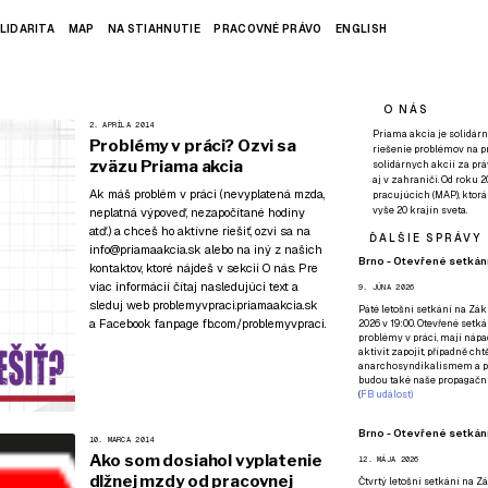
LIDARITA
MAP
NA STIAHNUTIE
PRACOVNÉ PRÁVO
ENGLISH
O NÁS
2. APRÍLA 2014
Priama akcia je solidárn
Problémy v práci? Ozvi sa
riešenie problémov na p
zväzu Priama akcia
solidárnych akcií za pr
aj v zahraničí. Od roku 
Ak máš problém v práci (nevyplatená mzda,
pracujúcich (MAP), ktor
vyše 20 krajín sveta.
neplatná výpoveď, nezapočítané hodiny
atď.) a chceš ho aktívne riešiť, ozvi sa na
ĎALŠIE SPRÁVY
info@priamaakcia.sk alebo na iný z našich
Brno - Otevřené setkání
kontaktov, ktoré nájdeš
v sekcii O nás
. Pre
viac informácií čítaj nasledujúci text a
9. JÚNA 2026
sleduj web
problemyvpraci.priamaakcia.sk
Páté
letošní setkání na Zákl
a Facebook fanpage
fb.com/problemyvpraci
.
2026 v 19:00. Otevřené setká
problémy v práci, mají nápad
aktivit zapojit, případně ch
anarchosyndikalismem a poz
budou také naše propagační
(
FB událost
)
Brno - Otevřené setkání
10. MARCA 2014
Ako som dosiahol vyplatenie
12. MÁJA 2026
dlžnej mzdy od pracovnej
Čtvrtý
letošní setkání na Zák