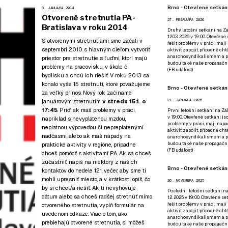
Brno - Otevřené setkání
8. JANUÁRA 2014
Otvorené stretnutia PA-
27. FEBRUÁRA 2026
Bratislava v roku 2014
Druhý letošní setkání na Zá
12.03. 2026 v 19:00. Otevřen
S otvorenými stretnutiami sme začali v
řešit problémy v práci, mají
septembri 2010 s hlavným cieľom vytvoriť
aktivit zapojit, případně ch
anarchosyndikalismem a poz
priestor pre stretnutie s ľuďmi, ktorí majú
budou také naše propagační
problémy na pracovisku, v škole či
(
FB událost
)
bydlisku a chcú ich riešiť. V roku 2013 sa
konalo vyše 15 stretnutí, ktoré považujeme
Brno - Otevřené setkání
za veľký prínos. Nový rok začíname
januárovým stretnutím
v stredu 15.1. o
21. JANUÁRA 2026
17:45
. Príď, ak máš problémy v práci,
První letošní setkání na Zák
v 19:00. Otevřené setkání js
napríklad s nevyplatenou mzdou,
problémy v práci, mají nápad
neplatnou výpoveďou či nepreplatenými
aktivit zapojit, případně ch
nadčasmi, alebo ak máš nápady na
anarchosyndikalismem a poz
budou také naše propagační
praktické aktivity v regióne, prípadne
(
FB událost
)
chceš pomôcť s aktivitami PA. Ak sa chceš
zúčastniť, napíš
na niektorý z našich
Brno - Otevřené setkání
kontaktov
do nedele 12.1. večer, aby sme ti
mohli upresniť miesto, a v krátkosti opíš, čo
26. NOVEMBRA 2025
by si chcel/a riešiť. Ak ti nevyhovuje
Poslední letošní setkání na
dátum alebo sa chceš radšej stretnúť mimo
12. 2025 v 19:00. Otevřené s
řešit problémy v práci, mají
otvoreného stretnutia, vyplň formulár na
aktivit zapojit, případně ch
uvedenom odkaze. Viac o tom, ako
anarchosyndikalismem a poz
prebiehajú otvorené stretnutia, si môžeš
budou také naše propagační