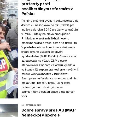
protesty proti
neoliberálnym reformám v
Poľsku
Po minuloročnom zvýšení veku odchodu do
dôchodku na 67 rokov do roku 2020 pre
mužov a do roku 2040 pre ženy pokračujú
v Poľsku útoky na práva pracujúcich.
Príkladom je zrušenie 8-hodinového
pracovného dňa a väčší dôraz na flexibilitu.
V priebehu leta sa konali protestné akcie
organizované Zväzom poľských
syndikalistov (MAP Poľsko). Priama akcia
zareagovala na výzvu ZSP a svoje
stanovisko k zmenám v Poľsku vyjadrila
vo štvrtok 12. septembra, keď sme navštívili
poľské veľvyslanectvo v Bratislave.
Zástupkyni veľvyslanca sme odovzdali list
prejavujúci podporu pracujúcim, ktorí
protestujú proti zhoršujúcim sa
podmienkam v oblasti práce a sociálnych
vecí.
13. SEPTEMBRA 2013
Dobré správy pre FAU (MAP
Nemecko) v spore s