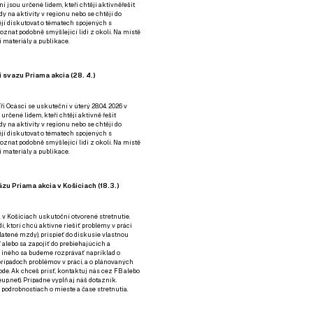
ní jsou určené lidem, kteří chtějí aktivněřešit
y na aktivity v regionu nebo se chtějí do
tějí diskutovat o tématech spojených s
nat podobně smýšlející lidi z okolí. Na místě
 materiály a publikace.
 svazu Priama akcia (28. 4.)
i Ocásci se uskuteční v úterý 28.04. 2026 v
 určené lidem, kteří chtějí aktivně řešit
y na aktivity v regionu nebo se chtějí do
tějí diskutovat o tématech spojených s
nat podobně smýšlející lidi z okolí. Na místě
 materiály a publikace.
zu Priama akcia v Košiciach (18.3.)
a v Košiciach uskutoční otvorené stretnutie.
í, ktorí chcú aktívne riešiť problémy v práci
platené mzdy), prispieť do diskusie vlastnou
alebo sa zapojiť do prebiehajúcich a
 iného sa budeme rozprávať napríklad o
rípadoch problémov v práci, a o plánovaných
de. Ak chceš prísť, kontaktuj nás cez
FB
alebo
up.net). Prípadne
vyplň aj náš dotazník
.
odrobnostiach o mieste a čase stretnutia.