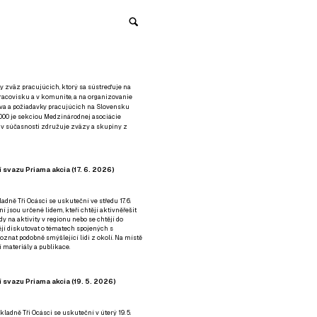
y zväz pracujúcich, ktorý sa sústreďuje na
racovisku a v komunite, a na organizovanie
áva a požiadavky pracujúcich na Slovensku
2000 je sekciou Medzinárodnej asociácie
á v súčasnosti združuje zväzy a skupiny z
 svazu Priama akcia (17. 6. 2026)
adně Tři Ocásci se uskuteční ve středu 17. 6.
ní jsou určené lidem, kteří chtějí aktivněřešit
y na aktivity v regionu nebo se chtějí do
tějí diskutovat o tématech spojených s
nat podobně smýšlející lidi z okolí. Na místě
 materiály a publikace.
 svazu Priama akcia (19. 5. 2026)
ladně Tři Ocásci se uskuteční v úterý 19. 5.