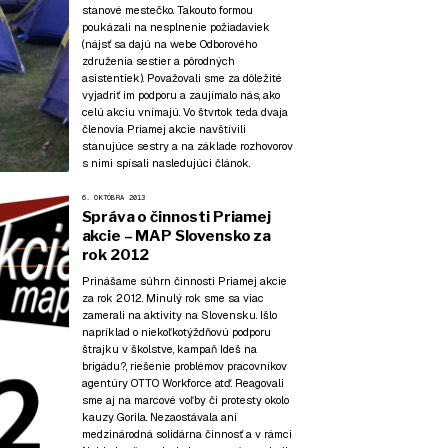
stanové mestečko. Takouto formou
poukázali na nesplnenie požiadaviek
(nájsť sa dajú
na webe Odborového
združenia sestier a pôrodných
asistentiek
). Považovali sme za dôležité
vyjadriť im podporu a zaujímalo nás, ako
celú akciu vnímajú. Vo štvrtok teda dvaja
členovia Priamej akcie navštívili
stanujúce sestry a na základe rozhovorov
s nimi spísali nasledujúci článok.
6. OKTÓBRA 2013
Správa o činnosti Priamej
akcie – MAP Slovensko za
rok 2012
Prinášame súhrn činnosti Priamej akcie
za rok 2012. Minulý rok sme sa viac
zamerali na aktivity na Slovensku. Išlo
napríklad o niekoľkotýždňovú podporu
štrajku v školstve, kampaň Ideš na
brigádu?, riešenie problémov pracovníkov
agentúry OTTO Workforce atď. Reagovali
sme aj na marcové voľby či protesty okolo
kauzy Gorila. Nezaostávala ani
medzinárodná solidárna činnosť a v rámci