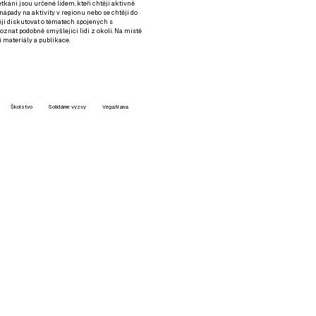
setkání jsou určené lidem, kteří chtějí aktivně
 nápady na aktivity v regionu nebo se chtějí do
tějí diskutovat o tématech spojených s
nat podobně smýšlející lidi z okolí. Na místě
 materiály a publikace.
Školstvo
Solidárne výzvy
VegaNana