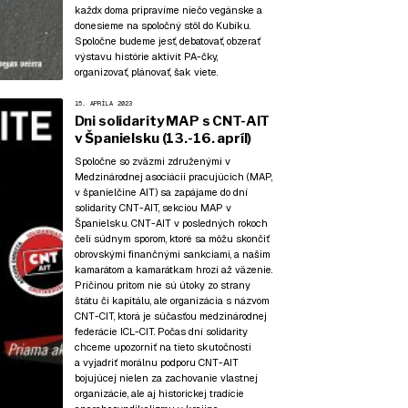
každx doma pripravíme niečo vegánske a
donesieme na spoločný stôl do Kubíku.
Spoločne budeme jesť, debatovať, obzerať
výstavu histórie aktivít PA-čky,
organizovať, plánovať, šak viete.
15. APRÍLA 2023
Dni solidarity MAP s CNT-AIT
v Španielsku (13.-16. apríl)
Spoločne so zväzmi združenými v
Medzinárodnej asociácii pracujúcich (MAP,
v španielčine AIT) sa zapájame do dní
solidarity CNT-AIT, sekciou MAP v
Španielsku. CNT-AIT v posledných rokoch
čelí súdnym sporom, ktoré sa môžu skončiť
obrovskými finančnými sankciami, a našim
kamarátom a kamarátkam hrozí až väzenie.
Príčinou pritom nie sú útoky zo strany
štátu či kapitálu, ale organizácia s názvom
CNT-CIT, ktorá je súčasťou medzinárodnej
federácie ICL-CIT. Počas dní solidarity
chceme upozorniť na tieto skutočnosti
a vyjadriť morálnu podporu CNT-AIT
bojujúcej nielen za zachovanie vlastnej
organizácie, ale aj historickej tradície