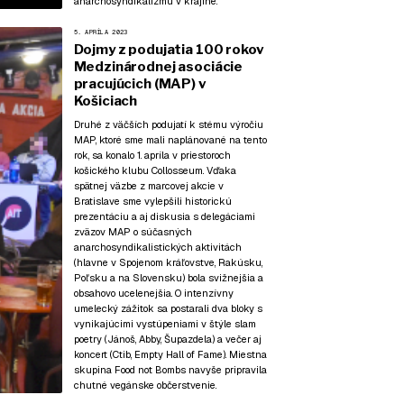
anarchosyndikalizmu v krajine.
5. APRÍLA 2023
Dojmy z podujatia 100 rokov
Medzinárodnej asociácie
pracujúcich (MAP) v
Košiciach
Druhé z väčších podujatí k stému výročiu
MAP, ktoré sme mali naplánované na tento
rok, sa konalo 1. apríla v priestoroch
košického klubu Collosseum. Vďaka
spätnej väzbe z
marcovej akcie v
Bratislave
sme vylepšili historickú
prezentáciu a aj diskusia s delegáciami
zväzov MAP o súčasných
anarchosyndikalistických aktivitách
(hlavne v Spojenom kráľovstve, Rakúsku,
Poľsku a na Slovensku) bola svižnejšia a
obsahovo ucelenejšia. O intenzívny
umelecký zážitok sa postarali dva bloky s
vynikajúcimi vystúpeniami v štýle slam
poetry (Jánoš, Abby, Šupazdela) a večer aj
koncert (Ctib, Empty Hall of Fame). Miestna
skupina Food not Bombs navyše pripravila
chutné vegánske občerstvenie.