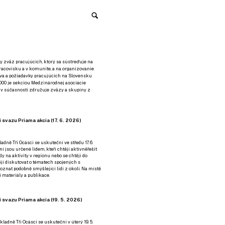
y zväz pracujúcich, ktorý sa sústreďuje na
racovisku a v komunite, a na organizovanie
áva a požiadavky pracujúcich na Slovensku
2000 je sekciou Medzinárodnej asociácie
á v súčasnosti združuje zväzy a skupiny z
 svazu Priama akcia (17. 6. 2026)
adně Tři Ocásci se uskuteční ve středu 17. 6.
ní jsou určené lidem, kteří chtějí aktivněřešit
y na aktivity v regionu nebo se chtějí do
tějí diskutovat o tématech spojených s
nat podobně smýšlející lidi z okolí. Na místě
 materiály a publikace.
 svazu Priama akcia (19. 5. 2026)
ladně Tři Ocásci se uskuteční v úterý 19. 5.