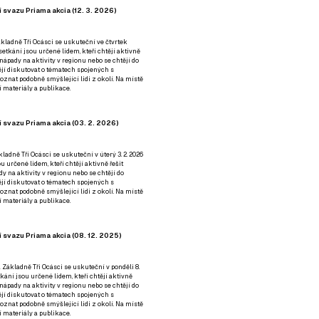
 svazu Priama akcia (12. 3. 2026)
kladně Tři Ocásci se uskuteční ve čtvrtek
é setkání jsou určené lidem, kteří chtějí aktivně
 nápady na aktivity v regionu nebo se chtějí do
tějí diskutovat o tématech spojených s
nat podobně smýšlející lidi z okolí. Na místě
 materiály a publikace.
 svazu Priama akcia (03. 2. 2026)
ladně Tři Ocásci se uskuteční v úterý 3. 2. 2026
ou určené lidem, kteří chtějí aktivně řešit
y na aktivity v regionu nebo se chtějí do
tějí diskutovat o tématech spojených s
nat podobně smýšlející lidi z okolí. Na místě
 materiály a publikace.
 svazu Priama akcia (08. 12. 2025)
 Základně Tři Ocásci se uskuteční v ponděli 8.
etkání jsou určené lidem, kteří chtějí aktivně
 nápady na aktivity v regionu nebo se chtějí do
tějí diskutovat o tématech spojených s
nat podobně smýšlející lidi z okolí. Na místě
 materiály a publikace.