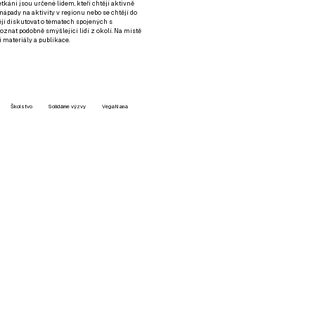
setkání jsou určené lidem, kteří chtějí aktivně
 nápady na aktivity v regionu nebo se chtějí do
tějí diskutovat o tématech spojených s
nat podobně smýšlející lidi z okolí. Na místě
 materiály a publikace.
Školstvo
Solidárne výzvy
VegaNana