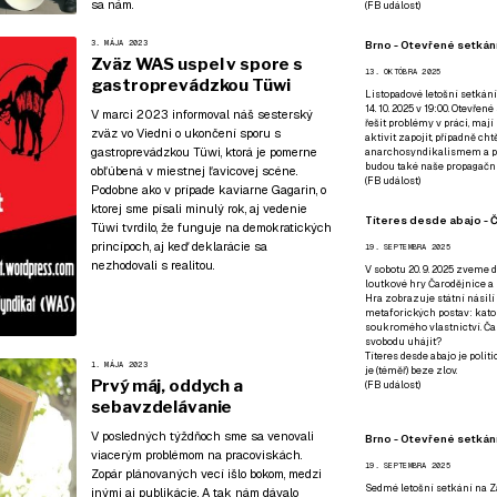
sa nám.
(
FB událost
)
Brno - Otevřené setkání
3. MÁJA 2023
Zväz WAS uspel v spore s
13. OKTÓBRA 2025
gastroprevádzkou Tüwi
Listopadové letošní setkání
14. 10. 2025 v 19:00. Otevřen
V marci 2023 informoval náš sesterský
řešit problémy v práci, mají
zväz vo Viedni o ukončení sporu s
aktivit zapojit, případně ch
gastroprevádzkou Tüwi, ktorá je pomerne
anarchosyndikalismem a poz
budou také naše propagační
obľúbená v miestnej ľavicovej scéne.
(
FB událost
)
Podobne ako
v prípade kaviarne Gagarin, o
ktorej sme písali minulý rok
, aj vedenie
Títeres desde abajo - Č
Tüwi tvrdilo, že funguje na demokratických
princípoch, aj keď deklarácie sa
19. SEPTEMBRA 2025
nezhodovali s realitou.
V sobotu 20. 9. 2025 zveme d
loutkové hry Čarodějnice a 
Hra zobrazuje státní násilí
metaforických postav: katol
soukromého vlastnictví. Čar
svobodu uhájit?
Títeres desde abajo je poli
1. MÁJA 2023
je (téměř) beze zlov.
Prvý máj, oddych a
(
FB událost
)
sebavzdelávanie
V posledných týždňoch sme sa venovali
Brno - Otevřené setkán
viacerým problémom na pracoviskách.
19. SEPTEMBRA 2025
Zopár plánovaných vecí išlo bokom, medzi
Sedmé letošní setkání na Z
inými aj publikácie. A tak nám dávalo