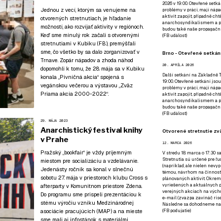
2026 v 19:00. Otevřené setká
Jednou z vecí, ktorým sa venujeme na
problémy v práci, mají nápad
aktivit zapojit, případně ch
otvorených stretnutiach, je hľadanie
anarchosyndikalismem a poz
možností, ako rozvíjať aktivity v regiónoch.
budou také naše propagační
Keď sme minulý rok začali s otvorenými
(
FB událost
)
stretnutiami v Kubiku (
FB
), premýšľali
sme, čo všetko by sa dalo zorganizovať v
Brno - Otevřené setkání
Trnave. Zopár nápadov a zhoda náhod
20. APRÍLA 2026
dopomohli k tomu, že 28. mája sa v Kubiku
Další setkání na Základně Tř
konala „Pivničná akcia“ spojená s
19:00. Otevřené setkání jsou
vegánskou večerou a výstavou „Zväz
problémy v práci, mají nápad
Priama akcia 2000-2022“.
aktivit zapojit, případně ch
anarchosyndikalismem a poz
budou také naše propagační
(
FB událost
)
29. MÁJA 2023
Anarchistický festival knihy
Otvorené stretnutie zvä
v Prahe
12. MARCA 2026
Pražský „bookfair“
je vždy príjemným
V stredu 18. marca o 17:30 s
Stretnutia sú určené pre ľud
miestom pre socializáciu a vzdelávanie.
(napríklad, ale nielen nevy
Jedenásty ročník sa konal v slnečnú
témou, návrhom na činnosť 
sobotu 27. mája v priestoroch klubu Cross s
plánovaných aktivít. Okrem
vyriešených a aktuálnych p
afterparty v Komunitnom priestore Zdena.
verejných akciach na výcho
Do programu sme prispeli prezentáciou k
e-mail (zvazpa zavináč rise
stému výročiu vzniku Medzinárodnej
Následne sa dohodneme na p
asociácie pracujúcich (MAP) a na mieste
(
FB podujatie
)
sme mali aj infostánok
s materiálmi