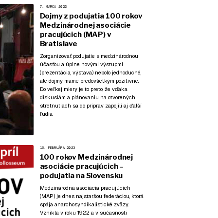
7. MARCA 2023
Dojmy z podujatia 100 rokov
Medzinárodnej asociácie
pracujúcich (MAP) v
Bratislave
Zorganizovať podujatie s medzinárodnou
účasťou a úplne novými výstupmi
(prezentácia, výstava) nebolo jednoduché,
ale dojmy máme predovšetkým pozitívne.
Do veľkej miery je to preto, že vďaka
diskusiám a plánovaniu na otvorených
stretnutiach sa do príprav zapojili aj ďalší
ľudia.
16. FEBRUÁRA 2023
100 rokov Medzinárodnej
asociácie pracujúcich –
podujatia na Slovensku
Medzinárodná asociácia pracujúcich
(MAP) je dnes najstaršou federáciou, ktorá
spája anarchosyndikalistické zväzy.
Vznikla v roku 1922 a v súčasnosti