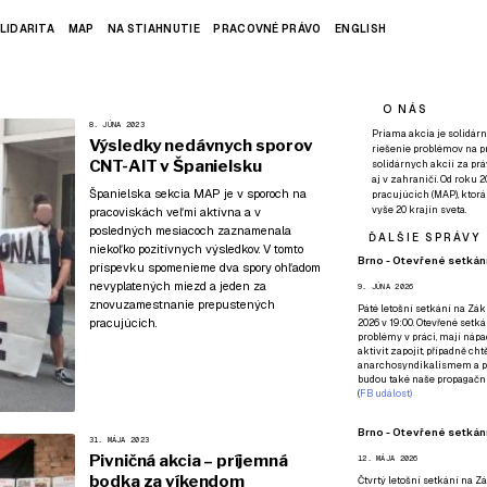
LIDARITA
MAP
NA STIAHNUTIE
PRACOVNÉ PRÁVO
ENGLISH
O NÁS
8. JÚNA 2023
Priama akcia je solidárn
Výsledky nedávnych sporov
riešenie problémov na p
CNT-AIT v Španielsku
solidárnych akcií za pr
aj v zahraničí. Od roku 
Španielska sekcia MAP je v sporoch na
pracujúcich (MAP), ktor
vyše 20 krajín sveta.
pracoviskách veľmi aktívna a v
posledných mesiacoch zaznamenala
ĎALŠIE SPRÁVY
niekoľko pozitívnych výsledkov. V tomto
Brno - Otevřené setkání
príspevku spomenieme dva spory ohľadom
nevyplatených miezd a jeden za
9. JÚNA 2026
znovuzamestnanie prepustených
Páté
letošní setkání na Zákl
pracujúcich.
2026 v 19:00. Otevřené setká
problémy v práci, mají nápad
aktivit zapojit, případně ch
anarchosyndikalismem a poz
budou také naše propagační
(
FB událost
)
Brno - Otevřené setkání
31. MÁJA 2023
Pivničná akcia – príjemná
12. MÁJA 2026
bodka za víkendom
Čtvrtý
letošní setkání na Zák