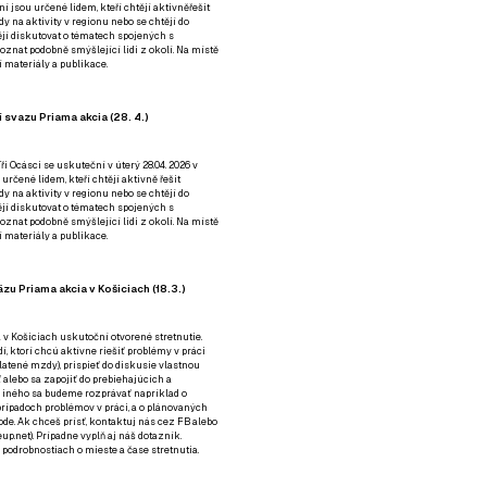
ní jsou určené lidem, kteří chtějí aktivněřešit
y na aktivity v regionu nebo se chtějí do
tějí diskutovat o tématech spojených s
nat podobně smýšlející lidi z okolí. Na místě
 materiály a publikace.
 svazu Priama akcia (28. 4.)
i Ocásci se uskuteční v úterý 28.04. 2026 v
 určené lidem, kteří chtějí aktivně řešit
y na aktivity v regionu nebo se chtějí do
tějí diskutovat o tématech spojených s
nat podobně smýšlející lidi z okolí. Na místě
 materiály a publikace.
zu Priama akcia v Košiciach (18.3.)
a v Košiciach uskutoční otvorené stretnutie.
í, ktorí chcú aktívne riešiť problémy v práci
platené mzdy), prispieť do diskusie vlastnou
alebo sa zapojiť do prebiehajúcich a
 iného sa budeme rozprávať napríklad o
rípadoch problémov v práci, a o plánovaných
de. Ak chceš prísť, kontaktuj nás cez
FB
alebo
up.net). Prípadne
vyplň aj náš dotazník
.
odrobnostiach o mieste a čase stretnutia.