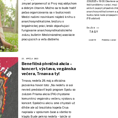
23.9.2025 v 19:00. Otevřené 
zmysel pripomenúť si Prvý máj oddychom
řešit problémy v práci, mají
a dobrým čítaním. Možno sa to bude hodiť
aktivit zapojit, případně ch
anarchosyndikalismem a poz
počas organizovania sa v budúcnosti.
budou také naše propagační
Medzi našimi novinkami nájdeš knihu o
(
FB událost
)
anarchosyndikalizme, brožúru o
brigádnickej práci, leták objasňujúci
ĎALŠIE >>
fungovanie anarchosyndikalistického
TAGY
zväzu, bulletin Medzinárodnej asociácie
pracujúcich a veľa ďalšieho.
covid-19
Problémy v práci
23. APRÍLA 2023
Benefičná pivničná akcia –
koncert, výstava, vegánska
večera, Trnava a ty!
Trnava, nedeľa 28. máj a oficiálna
pozvánka hovorí toto: „Na nedeľu si asi
nevieš predstaviť lepší program Spolu so
zväzom Priama akcia (PA) chystáme
komunitnú vegánsku večeru, výstavu a
koncert. Spoločnú akciu sme chystali už
dlhšie ale až brazílska kapela Crua
napísala v správnom čase a všetko to
klaplo. Bude pekná nedeľa - takže si