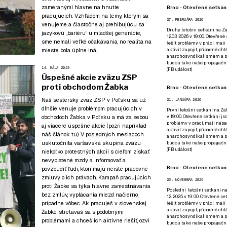
zameranými hlavne na hnutie
Brno - Otevřené setkání
pracujúcich
. Vzhľadom na témy, ktorým sa
27. FEBRUÁRA 2026
venujeme a čiastočne aj prehlbujúcu sa
Druhý letošní setkání na Zá
jazykovú „bariéru“ u mladšej generácie,
12.03. 2026 v 19:00. Otevřen
sme nemali veľké očakávania, no realita na
řešit problémy v práci, mají
mieste bola úplne iná.
aktivit zapojit, případně ch
anarchosyndikalismem a poz
budou také naše propagační
14. MÁJA 2023
(
FB událost
)
Úspešné akcie zväzu ZSP
proti obchodom Żabka
Brno - Otevřené setkání
Náš sesterský zväz ZSP v Poľsku sa už
21. JANUÁRA 2026
dlhšie venuje problémom pracujúcich v
První letošní setkání na Zák
v 19:00. Otevřené setkání js
obchodoch Žabka v Poľsku a má za sebou
problémy v práci, mají nápad
aj viaceré úspešné akcie (pozri napríklad
aktivit zapojit, případně ch
náš článok tu
). V posledných mesiacoch
anarchosyndikalismem a poz
uskutočnila varšavská skupina zväzu
budou také naše propagační
(
FB událost
)
niekoľko protestných akcií s cieľom získať
nevyplatené mzdy a informovať a
Brno - Otevřené setkání
povzbudiť ľudí, ktorí majú neisté pracovné
zmluvy o ich právach. Kampaň pracujúcich
26. NOVEMBRA 2025
proti Žabke sa týka hlavne zamestnávania
Poslední letošní setkání na
bez zmlúv, vyplácania miezd načierno,
12. 2025 v 19:00. Otevřené s
prípadne vôbec. Ak pracuješ v slovenskej
řešit problémy v práci, mají
aktivit zapojit, případně ch
Žabke, stretávaš sa s podobnými
anarchosyndikalismem a poz
problémami a chceš ich aktívne riešiť, ozvi
budou také naše propagační