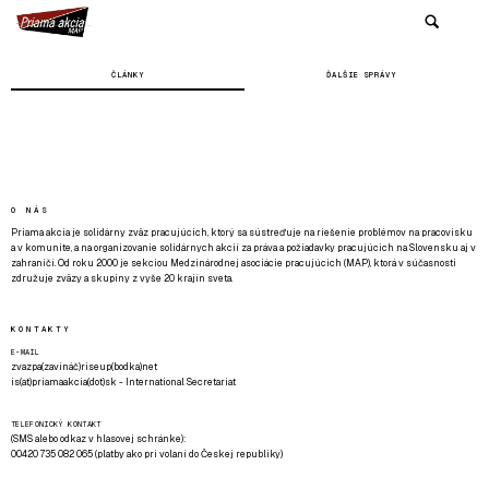
ČLÁNKY
ĎALŠIE SPRÁVY
O NÁS
Priama akcia je solidárny zväz pracujúcich, ktorý sa sústreďuje na riešenie problémov na pracovisku
a v komunite, a na organizovanie solidárnych akcií za práva a požiadavky pracujúcich na Slovensku aj v
zahraničí. Od roku 2000 je sekciou Medzinárodnej asociácie pracujúcich (MAP), ktorá v súčasnosti
združuje zväzy a skupiny z vyše 20 krajín sveta.
KONTAKTY
E-MAIL
zvazpa(zavináč)riseup(bodka)net
is(at)priamaakcia(dot)sk - International Secretariat
TELEFONICKÝ KONTAKT
(SMS alebo odkaz v hlasovej schránke):
00420 735 082 065 (platby ako pri volaní do Českej republiky)