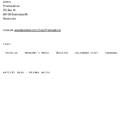
ADRESA
Priama akcia
P.O. Box 16
841 06 Bratislava 48
Slovensko
www.facebook.com/Zvaz.Priama.akcia
FACEBOOK
TAGY
COVID-19
PROBLÉMY V PRÁCI
ŠKOLSTVO
SOLIDÁRNE VÝZVY
VEGANANA
ANTI(©) 2024 -
PRIAMA AKCIA