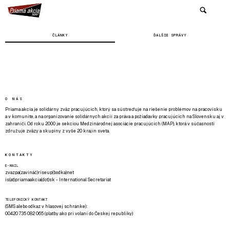
ČLÁNKY
ĎALŠIE SPRÁVY
O NÁS
Priama akcia je solidárny zväz pracujúcich, ktorý sa sústreďuje na riešenie problémov na pracovisku
a v komunite, a na organizovanie solidárnych akcií za práva a požiadavky pracujúcich na Slovensku aj v
zahraničí. Od roku 2000 je sekciou Medzinárodnej asociácie pracujúcich (MAP), ktorá v súčasnosti
združuje zväzy a skupiny z vyše 20 krajín sveta.
KONTAKTY
E-MAIL
zvazpa(zavináč)riseup(bodka)net
is(at)priamaakcia(dot)sk - International Secretariat
TELEFONICKÝ KONTAKT
(SMS alebo odkaz v hlasovej schránke):
00420 735 082 065 (platby ako pri volaní do Českej republiky)