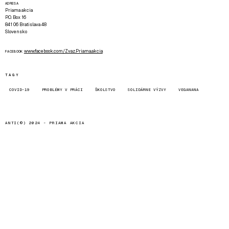
ADRESA
Priama akcia
P.O. Box 16
841 06 Bratislava 48
Slovensko
www.facebook.com/Zvaz.Priama.akcia
FACEBOOK
TAGY
COVID-19
PROBLÉMY V PRÁCI
ŠKOLSTVO
SOLIDÁRNE VÝZVY
VEGANANA
ANTI(©) 2024 -
PRIAMA AKCIA