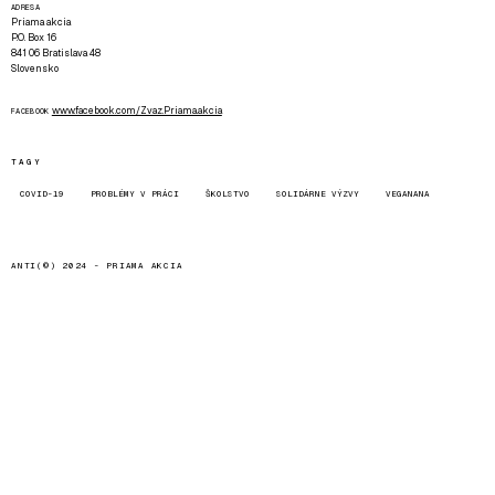
ADRESA
Priama akcia
P.O. Box 16
841 06 Bratislava 48
Slovensko
www.facebook.com/Zvaz.Priama.akcia
FACEBOOK
TAGY
COVID-19
PROBLÉMY V PRÁCI
ŠKOLSTVO
SOLIDÁRNE VÝZVY
VEGANANA
ANTI(©) 2024 -
PRIAMA AKCIA