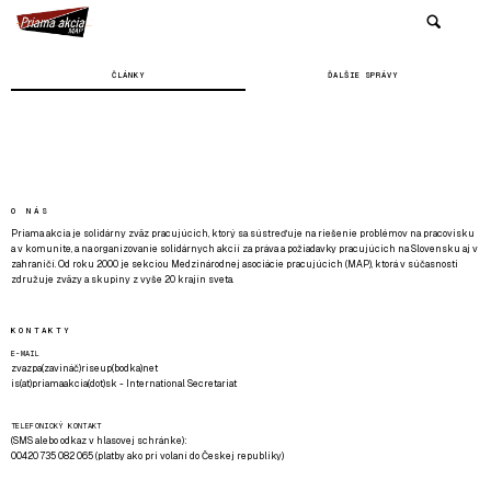
ČLÁNKY
ĎALŠIE SPRÁVY
O NÁS
Priama akcia je solidárny zväz pracujúcich, ktorý sa sústreďuje na riešenie problémov na pracovisku
a v komunite, a na organizovanie solidárnych akcií za práva a požiadavky pracujúcich na Slovensku aj v
zahraničí. Od roku 2000 je sekciou Medzinárodnej asociácie pracujúcich (MAP), ktorá v súčasnosti
združuje zväzy a skupiny z vyše 20 krajín sveta.
KONTAKTY
E-MAIL
zvazpa(zavináč)riseup(bodka)net
is(at)priamaakcia(dot)sk - International Secretariat
TELEFONICKÝ KONTAKT
(SMS alebo odkaz v hlasovej schránke):
00420 735 082 065 (platby ako pri volaní do Českej republiky)