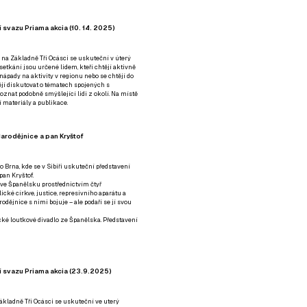
 svazu Priama akcia (10. 14. 2025)
 na Základně Tři Ocásci se uskuteční v úterý
é setkání jsou určené lidem, kteří chtějí aktivně
 nápady na aktivity v regionu nebo se chtějí do
tějí diskutovat o tématech spojených s
nat podobně smýšlející lidi z okolí. Na místě
 materiály a publikace.
arodějnice a pan Kryštof
o Brna, kde se v Sibiři uskuteční představení
pan Kryštof.
 ve Španělsku prostřednictvím čtyř
ické církve, justice, represivního aparátu a
odějnice s nimi bojuje – ale podaří se jí svou
tické loutkové divadlo ze Španělska. Představení
í svazu Priama akcia (23.9.2025)
ákladně Tři Ocásci se uskuteční ve uterý