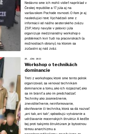
Nedávno sme ich mohli vidieť napríklad v
Českej republike a 17. júla aj na
varšavskom Pochode rovnosti. O ňom je aj
nasledujúci text. Vychádzali sme z
informácií od nášho sesterského zväzu
ZSP, ktorý navyše v polovici júla
organizuje medzinárodný workshop o
problémoch kvír ľudí na pracoviskách (a
možnostiach obrany), na ktorom sa
zúčastní aj náš zväz.
26. JÚNA 2023
Workshop o technikách
dominancie
Tretí z workshopov, ktoré sme tento polrok
organizovali, sa venoval technikám
dominancie a tomu, ako ich rozpoznať, ako
sa im brániť a ako im predchádzať.
Techniky ako zosmiešnenie,
zneviditeľnenie, neinformovanie,
obviňovanie či technika, ktorá sa dá nazvať
„ani tak, ani tak“, spôsobujú vytváranie a
udržiavanie mocenských štruktúr. A keďže
boj proti takýmto štruktúram je bytostnou
témou anarchizmu a
anarchosyndikalizmu, považujeme za