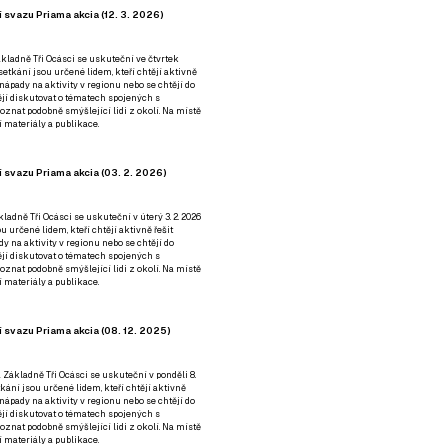
 svazu Priama akcia (12. 3. 2026)
kladně Tři Ocásci se uskuteční ve čtvrtek
é setkání jsou určené lidem, kteří chtějí aktivně
 nápady na aktivity v regionu nebo se chtějí do
tějí diskutovat o tématech spojených s
nat podobně smýšlející lidi z okolí. Na místě
 materiály a publikace.
 svazu Priama akcia (03. 2. 2026)
ladně Tři Ocásci se uskuteční v úterý 3. 2. 2026
ou určené lidem, kteří chtějí aktivně řešit
y na aktivity v regionu nebo se chtějí do
tějí diskutovat o tématech spojených s
nat podobně smýšlející lidi z okolí. Na místě
 materiály a publikace.
 svazu Priama akcia (08. 12. 2025)
 Základně Tři Ocásci se uskuteční v ponděli 8.
etkání jsou určené lidem, kteří chtějí aktivně
 nápady na aktivity v regionu nebo se chtějí do
tějí diskutovat o tématech spojených s
nat podobně smýšlející lidi z okolí. Na místě
 materiály a publikace.