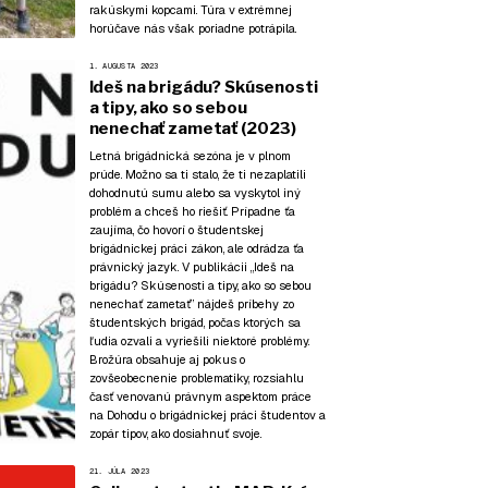
rakúskymi kopcami. Túra v extrémnej
horúčave nás však poriadne potrápila.
1. AUGUSTA 2023
Ideš na brigádu? Skúsenosti
a tipy, ako so sebou
nenechať zametať (2023)
Letná brigádnická sezóna je v plnom
prúde. Možno sa ti stalo, že ti nezaplatili
dohodnutú sumu alebo sa vyskytol iný
problém a chceš ho riešiť. Prípadne ťa
zaujíma, čo hovorí o študentskej
brigádnickej práci zákon, ale odrádza ťa
právnický jazyk. V publikácii „Ideš na
brigádu? Skúsenosti a tipy, ako so sebou
nenechať zametať” nájdeš príbehy zo
študentských brigád, počas ktorých sa
ľudia ozvali a vyriešili niektoré problémy.
Brožúra obsahuje aj pokus o
zovšeobecnenie problematiky, rozsiahlu
časť venovanú právnym aspektom práce
na Dohodu o brigádnickej práci študentov a
zopár tipov, ako dosiahnuť svoje.
21. JÚLA 2023