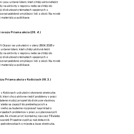
ní jsou určené lidem, kteří chtějí aktivněřešit
y na aktivity v regionu nebo se chtějí do
tějí diskutovat o tématech spojených s
nat podobně smýšlející lidi z okolí. Na místě
 materiály a publikace.
 svazu Priama akcia (28. 4.)
i Ocásci se uskuteční v úterý 28.04. 2026 v
 určené lidem, kteří chtějí aktivně řešit
y na aktivity v regionu nebo se chtějí do
tějí diskutovat o tématech spojených s
nat podobně smýšlející lidi z okolí. Na místě
 materiály a publikace.
zu Priama akcia v Košiciach (18.3.)
a v Košiciach uskutoční otvorené stretnutie.
í, ktorí chcú aktívne riešiť problémy v práci
platené mzdy), prispieť do diskusie vlastnou
alebo sa zapojiť do prebiehajúcich a
 iného sa budeme rozprávať napríklad o
rípadoch problémov v práci, a o plánovaných
de. Ak chceš prísť, kontaktuj nás cez
FB
alebo
up.net). Prípadne
vyplň aj náš dotazník
.
odrobnostiach o mieste a čase stretnutia.