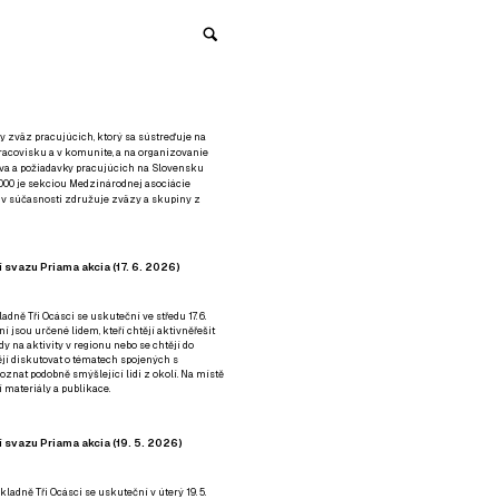
y zväz pracujúcich, ktorý sa sústreďuje na
racovisku a v komunite, a na organizovanie
áva a požiadavky pracujúcich na Slovensku
2000 je sekciou Medzinárodnej asociácie
á v súčasnosti združuje zväzy a skupiny z
 svazu Priama akcia (17. 6. 2026)
adně Tři Ocásci se uskuteční ve středu 17. 6.
ní jsou určené lidem, kteří chtějí aktivněřešit
y na aktivity v regionu nebo se chtějí do
tějí diskutovat o tématech spojených s
nat podobně smýšlející lidi z okolí. Na místě
 materiály a publikace.
 svazu Priama akcia (19. 5. 2026)
ladně Tři Ocásci se uskuteční v úterý 19. 5.