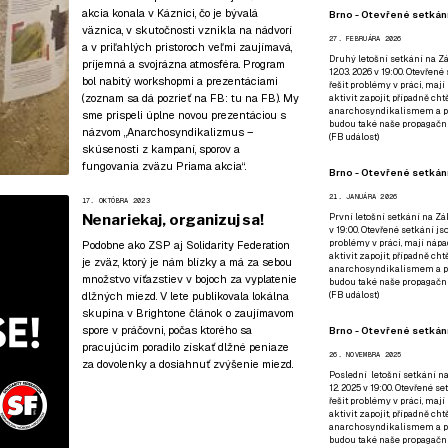
akcia konala v Káznici, čo je bývalá
Brno - Otevřené setkání
väznica, v skutočnosti vznikla na nádvorí
27. FEBRUÁRA 2026
a v priľahlých pristoroch veľmi zaujímavá,
Druhý letošní setkání na Zá
príjemná a svojrázna atmosféra. Program
12.03. 2026 v 19:00. Otevřen
bol nabitý workshopmi a prezentáciami
řešit problémy v práci, mají
(zoznam sa dá pozrieť na FB:
tu na FB
). My
aktivit zapojit, případně ch
anarchosyndikalismem a poz
sme prispeli úplne novou prezentáciou s
budou také naše propagační
názvom „Anarchosyndikalizmus –
(
FB událost
)
skúsenosti z kampaní, sporov a
fungovania zväzu Priama akcia“.
Brno - Otevřené setkání
21. JANUÁRA 2026
17. OKTÓBRA 2023
Nenariekaj, organizuj sa!
První letošní setkání na Zák
v 19:00. Otevřené setkání js
problémy v práci, mají nápad
Podobne ako ZSP aj Solidarity Federation
aktivit zapojit, případně ch
je zväz, ktorý je nám blízky a má za sebou
anarchosyndikalismem a poz
množstvo víťazstiev v bojoch za vyplatenie
budou také naše propagační
dlžných miezd. V lete publikovala lokálna
(
FB událost
)
skupina v Brightone článok o zaujímavom
spore v práčovni, počas ktorého sa
Brno - Otevřené setkání
pracujúcim poradilo získať dlžné peniaze
26. NOVEMBRA 2025
za dovolenky a dosiahnuť zvýšenie miezd.
Poslední letošní setkání na
12. 2025 v 19:00. Otevřené s
řešit problémy v práci, mají
aktivit zapojit, případně ch
anarchosyndikalismem a poz
budou také naše propagační