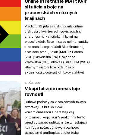
Online stretnutie MAP: Kvír
situácia a boje na
pracoviskách v rôznych
krajinách
V sobotu 16. júla sa uskutočnila online
diskusia o kvír témach súvisiacich s
anarchosyndikalistickými bojmi na
pracoviskách. Zapojili sa do nej kamarátky
a kamaráti z organizácií Medzinárodnej
asociácie pracujúcich (MAP) z Poľska
(ZSP), Slovenska (PA), Spojeného
kráľovstva (SF), Srbska (ASI) a USA (WSA).
Hlavným cieľom bolo podeliť sa o
skúsenosti z doterajších bojov a aktivít.
3. JÚLA 2023
V kapitalizme neexistuje
rovnosť!
Dúhové pochody sa v posledných rokoch
stretávajú s kritikou kvôli
komercionalizácii a narastajúcej
prítomnosti korporácií. V reakcii na tento
trend vytvárajú radikálnejšie zmýšľajúci
kvír ľudia počas dúhových pochodov
samostatné antikapitalistické bloky.