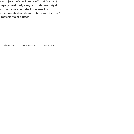
setkání jsou určené lidem, kteří chtějí aktivně
 nápady na aktivity v regionu nebo se chtějí do
tějí diskutovat o tématech spojených s
nat podobně smýšlející lidi z okolí. Na místě
 materiály a publikace.
Školstvo
Solidárne výzvy
VegaNana