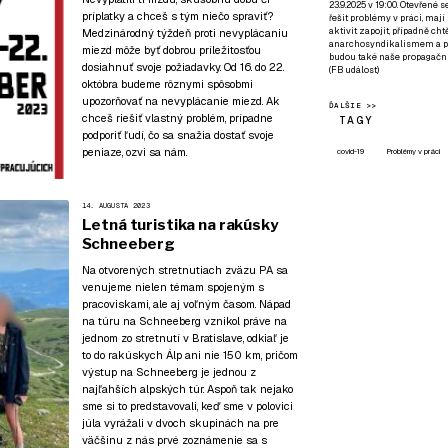
23.9.2025 v 19:00. Otevřené 
príplatky a chceš s tým niečo spraviť?
řešit problémy v práci, mají
aktivit zapojit, případně ch
Medzinárodný týždeň proti nevyplácaniu
anarchosyndikalismem a poz
miezd môže byť dobrou príležitosťou
budou také naše propagační
dosiahnuť svoje požiadavky. Od 16. do 22.
(
FB událost
)
októbra budeme rôznymi spôsobmi
upozorňovať na nevyplácanie miezd. Ak
ĎALŠIE >>
chceš riešiť vlastný problém, prípadne
TAGY
podporiť ľudí, čo sa snažia dostať svoje
peniaze, ozvi sa nám.
covid-19
Problémy v práci
14. AUGUSTA 2023
Letná turistika na rakúsky
Schneeberg
Na otvorených stretnutiach zväzu PA sa
venujeme nielen témam spojeným s
pracoviskami, ale aj voľným časom. Nápad
na túru na Schneeberg vznikol práve na
jednom zo stretnutí v Bratislave, odkiaľ je
to do rakúskych Álp ani nie 150 km, pričom
výstup na Schneeberg je jednou z
najľahších alpských túr. Aspoň tak nejako
sme si to predstavovali, keď sme v polovici
júla vyrážali v dvoch skupinách na pre
väčšinu z nás prvé zoznámenie sa s