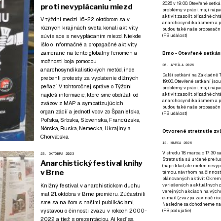
2026 v 19:00. Otevřené setká
proti nevyplácaniu miezd
problémy v práci, mají nápad
aktivit zapojit, případně ch
V týždni medzi 16.-22. októbrom sa v
anarchosyndikalismem a poz
rôznych krajinách sveta konali aktivity
budou také naše propagační
súvisiace s nevyplácaním miezd. Niekde
(
FB událost
)
išlo o informačné a propagačné aktivity
zamerané na tento globálny fenomén a
Brno - Otevřené setkání
možnosti boja pomocou
20. APRÍLA 2026
anarchosyndikalistických metód, inde
Další setkání na Základně Tř
prebehli protesty za vyplatenie dlžných
19:00. Otevřené setkání jsou
peňazí. V tohtoročnej správe o Týždni
problémy v práci, mají nápad
nájdeš informácie, ktoré sme obdržali od
aktivit zapojit, případně ch
anarchosyndikalismem a poz
zväzov z MAP a sympatizujúcich
budou také naše propagační
organizácií a jednotlivcov zo Španielska,
(
FB událost
)
Poľska, Srbska, Slovenska, Francúzska,
Nórska, Ruska, Nemecka, Ukrajiny a
Otvorené stretnutie zvä
Chorvátska.
12. MARCA 2026
V stredu 18. marca o 17:30 s
23. OKTÓBRA 2023
Stretnutia sú určené pre ľud
Anarchistický festival knihy
(napríklad, ale nielen nevy
v Brne
témou, návrhom na činnosť 
plánovaných aktivít. Okrem
Knižný festival v anarchistickom duchu
vyriešených a aktuálnych p
verejných akciach na výcho
mal 21. októbra v Brne premiéru. Zúčastnili
e-mail (zvazpa zavináč rise
sme sa na ňom s našimi publikáciami,
Následne sa dohodneme na p
výstavou o činnosti zväzu v rokoch 2000-
(
FB podujatie
)
2022 a tiež s prezentáciou. Aj keď sa