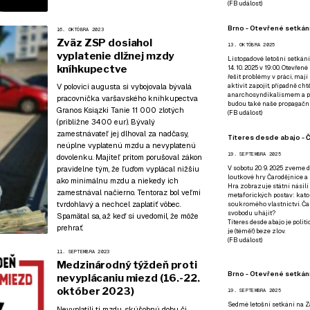
(
FB událost
)
Brno - Otevřené setkání
16. OKTÓBRA 2023
Zväz ZSP dosiahol
13. OKTÓBRA 2025
vyplatenie dlžnej mzdy
Listopadové letošní setkání
kníhkupectve
14. 10. 2025 v 19:00. Otevřen
řešit problémy v práci, mají
V polovici augusta si vybojovala bývalá
aktivit zapojit, případně ch
anarchosyndikalismem a poz
pracovníčka varšavského kníhkupectva
budou také naše propagační
Granos Ksiązki Tanie 11 000 zlotých
(
FB událost
)
(približne 3400 eur). Bývalý
zamestnávateľ jej dlhoval za nadčasy,
Títeres desde abajo - Č
neúplne vyplatenú mzdu a nevyplatenú
19. SEPTEMBRA 2025
dovolenku. Majiteľ pritom porušoval zákon
pravidelne tým, že ľuďom vyplácal nižšiu
V sobotu 20. 9. 2025 zveme d
loutkové hry Čarodějnice a 
ako minimálnu mzdu a niekedy ich
Hra zobrazuje státní násilí
zamestnával načierno. Tentoraz bol veľmi
metaforických postav: katol
tvrdohlavý a nechcel zaplatiť vôbec.
soukromého vlastnictví. Čar
svobodu uhájit?
Spamätal sa, až keď si uvedomil, že môže
Títeres desde abajo je poli
prehrať.
je (téměř) beze zlov.
(
FB událost
)
11. SEPTEMBRA 2023
Medzinárodný týždeň proti
Brno - Otevřené setkán
nevyplácaniu miezd (16.-22.
október 2023)
19. SEPTEMBRA 2025
Sedmé letošní setkání na Z
Nevyplatili ti mzdu, skúšobnú dobu či