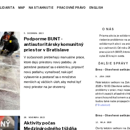
LIDARITA
MAP
NA STIAHNUTIE
PRACOVNÉ PRÁVO
ENGLISH
O NÁS
5. DECEMBRA 2023
Priama akcia je solidárn
Podporme BUNT -
riešenie problémov na p
antiautoritársky komunitný
solidárnych akcií za pr
aj v zahraničí. Od roku 
priestor v Bratislave
pracujúcich (MAP), ktor
vyše 20 krajín sveta.
V súčasnosti prebiehajú manuálne práce,
ktoré dajú priestoru novú podobu. Je
ĎALŠIE SPRÁVY
potrebné postarať sa o elektriku, pripraviť
Brno - Otevřené setkání
novú podlahu, vymaľovať, nakúpiť
vybavenie a postarať sa o množstvo
9. JÚNA 2026
menších aj väčších úloh, aby mohol byť
Páté
letošní setkání na Zákl
2026 v 19:00. Otevřené setká
nový priestor na jar otvorený.
problémy v práci, mají nápad
aktivit zapojit, případně ch
anarchosyndikalismem a poz
budou také naše propagační
(
FB událost
)
Brno - Otevřené setkání
20. NOVEMBRA 2023
Aktivity počas
12. MÁJA 2026
Medzinárodného týždňa
Čtvrtý
letošní setkání na Zák