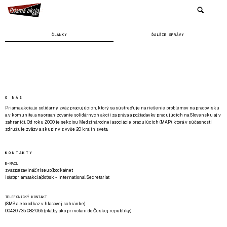
ČLÁNKY
ĎALŠIE SPRÁVY
O NÁS
Priama akcia je solidárny zväz pracujúcich, ktorý sa sústreďuje na riešenie problémov na pracovisku
a v komunite, a na organizovanie solidárnych akcií za práva a požiadavky pracujúcich na Slovensku aj v
zahraničí. Od roku 2000 je sekciou Medzinárodnej asociácie pracujúcich (MAP), ktorá v súčasnosti
združuje zväzy a skupiny z vyše 20 krajín sveta.
KONTAKTY
E-MAIL
zvazpa(zavináč)riseup(bodka)net
is(at)priamaakcia(dot)sk - International Secretariat
TELEFONICKÝ KONTAKT
(SMS alebo odkaz v hlasovej schránke):
00420 735 082 065 (platby ako pri volaní do Českej republiky)