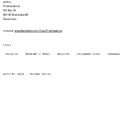
ADRESA
Priama akcia
P.O. Box 16
841 06 Bratislava 48
Slovensko
www.facebook.com/Zvaz.Priama.akcia
FACEBOOK
TAGY
COVID-19
PROBLÉMY V PRÁCI
ŠKOLSTVO
SOLIDÁRNE VÝZVY
VEGANANA
ANTI(©) 2024 -
PRIAMA AKCIA