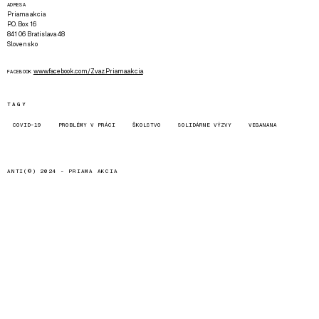
ADRESA
Priama akcia
P.O. Box 16
841 06 Bratislava 48
Slovensko
www.facebook.com/Zvaz.Priama.akcia
FACEBOOK
TAGY
COVID-19
PROBLÉMY V PRÁCI
ŠKOLSTVO
SOLIDÁRNE VÝZVY
VEGANANA
ANTI(©) 2024 -
PRIAMA AKCIA