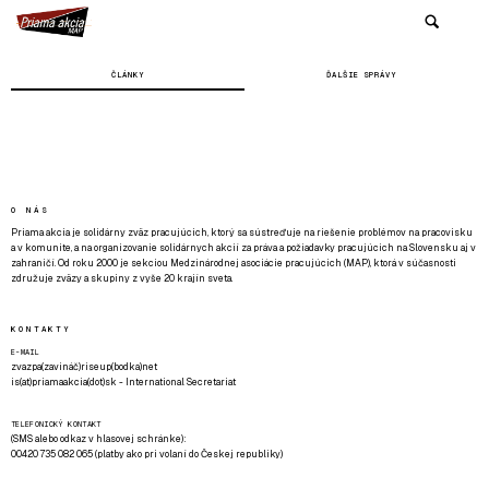
ČLÁNKY
ĎALŠIE SPRÁVY
O NÁS
Priama akcia je solidárny zväz pracujúcich, ktorý sa sústreďuje na riešenie problémov na pracovisku
a v komunite, a na organizovanie solidárnych akcií za práva a požiadavky pracujúcich na Slovensku aj v
zahraničí. Od roku 2000 je sekciou Medzinárodnej asociácie pracujúcich (MAP), ktorá v súčasnosti
združuje zväzy a skupiny z vyše 20 krajín sveta.
KONTAKTY
E-MAIL
zvazpa(zavináč)riseup(bodka)net
is(at)priamaakcia(dot)sk - International Secretariat
TELEFONICKÝ KONTAKT
(SMS alebo odkaz v hlasovej schránke):
00420 735 082 065 (platby ako pri volaní do Českej republiky)