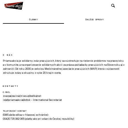
ČLÁNKY
ĎALŠIE SPRÁVY
O NÁS
Priama akcia je solidárny zväz pracujúcich, ktorý sa sústreďuje na riešenie problémov na pracovisku
a v komunite, a na organizovanie solidárnych akcií za práva a požiadavky pracujúcich na Slovensku aj v
zahraničí. Od roku 2000 je sekciou Medzinárodnej asociácie pracujúcich (MAP), ktorá v súčasnosti
združuje zväzy a skupiny z vyše 20 krajín sveta.
KONTAKTY
E-MAIL
zvazpa(zavináč)riseup(bodka)net
is(at)priamaakcia(dot)sk - International Secretariat
TELEFONICKÝ KONTAKT
(SMS alebo odkaz v hlasovej schránke):
00420 735 082 065 (platby ako pri volaní do Českej republiky)