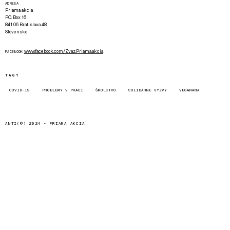
ADRESA
Priama akcia
P.O. Box 16
841 06 Bratislava 48
Slovensko
www.facebook.com/Zvaz.Priama.akcia
FACEBOOK
TAGY
COVID-19
PROBLÉMY V PRÁCI
ŠKOLSTVO
SOLIDÁRNE VÝZVY
VEGANANA
ANTI(©) 2024 -
PRIAMA AKCIA