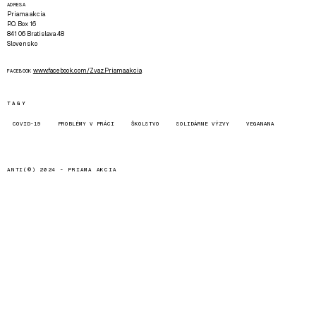
ADRESA
Priama akcia
P.O. Box 16
841 06 Bratislava 48
Slovensko
www.facebook.com/Zvaz.Priama.akcia
FACEBOOK
TAGY
COVID-19
PROBLÉMY V PRÁCI
ŠKOLSTVO
SOLIDÁRNE VÝZVY
VEGANANA
ANTI(©) 2024 -
PRIAMA AKCIA