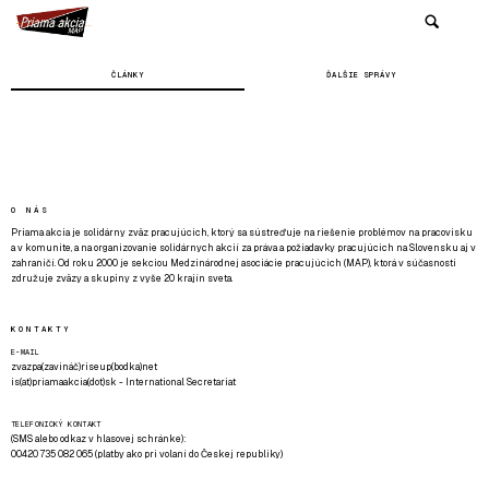
ČLÁNKY
ĎALŠIE SPRÁVY
O NÁS
Priama akcia je solidárny zväz pracujúcich, ktorý sa sústreďuje na riešenie problémov na pracovisku
a v komunite, a na organizovanie solidárnych akcií za práva a požiadavky pracujúcich na Slovensku aj v
zahraničí. Od roku 2000 je sekciou Medzinárodnej asociácie pracujúcich (MAP), ktorá v súčasnosti
združuje zväzy a skupiny z vyše 20 krajín sveta.
KONTAKTY
E-MAIL
zvazpa(zavináč)riseup(bodka)net
is(at)priamaakcia(dot)sk - International Secretariat
TELEFONICKÝ KONTAKT
(SMS alebo odkaz v hlasovej schránke):
00420 735 082 065 (platby ako pri volaní do Českej republiky)