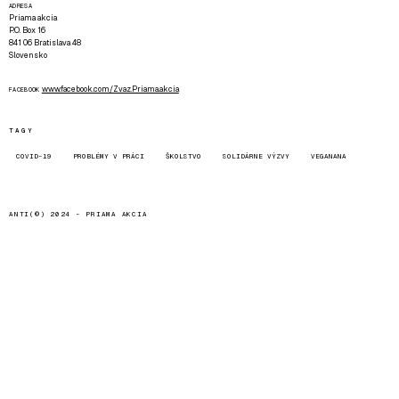
ADRESA
Priama akcia
P.O. Box 16
841 06 Bratislava 48
Slovensko
www.facebook.com/Zvaz.Priama.akcia
FACEBOOK
TAGY
COVID-19
PROBLÉMY V PRÁCI
ŠKOLSTVO
SOLIDÁRNE VÝZVY
VEGANANA
ANTI(©) 2024 -
PRIAMA AKCIA