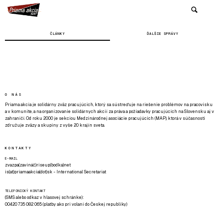
ČLÁNKY
ĎALŠIE SPRÁVY
O NÁS
Priama akcia je solidárny zväz pracujúcich, ktorý sa sústreďuje na riešenie problémov na pracovisku
a v komunite, a na organizovanie solidárnych akcií za práva a požiadavky pracujúcich na Slovensku aj v
zahraničí. Od roku 2000 je sekciou Medzinárodnej asociácie pracujúcich (MAP), ktorá v súčasnosti
združuje zväzy a skupiny z vyše 20 krajín sveta.
KONTAKTY
E-MAIL
zvazpa(zavináč)riseup(bodka)net
is(at)priamaakcia(dot)sk - International Secretariat
TELEFONICKÝ KONTAKT
(SMS alebo odkaz v hlasovej schránke):
00420 735 082 065 (platby ako pri volaní do Českej republiky)