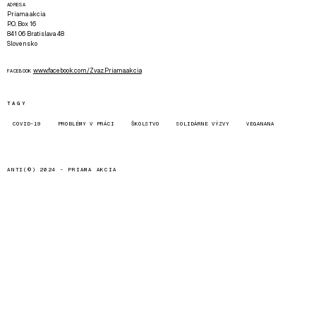
ADRESA
Priama akcia
P.O. Box 16
841 06 Bratislava 48
Slovensko
www.facebook.com/Zvaz.Priama.akcia
FACEBOOK
TAGY
COVID-19
PROBLÉMY V PRÁCI
ŠKOLSTVO
SOLIDÁRNE VÝZVY
VEGANANA
ANTI(©) 2024 -
PRIAMA AKCIA