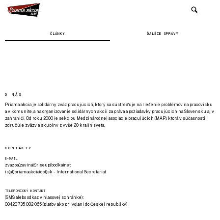
ČLÁNKY
ĎALŠIE SPRÁVY
O NÁS
Priama akcia je solidárny zväz pracujúcich, ktorý sa sústreďuje na riešenie problémov na pracovisku
a v komunite, a na organizovanie solidárnych akcií za práva a požiadavky pracujúcich na Slovensku aj v
zahraničí. Od roku 2000 je sekciou Medzinárodnej asociácie pracujúcich (MAP), ktorá v súčasnosti
združuje zväzy a skupiny z vyše 20 krajín sveta.
KONTAKTY
E-MAIL
zvazpa(zavináč)riseup(bodka)net
is(at)priamaakcia(dot)sk - International Secretariat
TELEFONICKÝ KONTAKT
(SMS alebo odkaz v hlasovej schránke):
00420 735 082 065 (platby ako pri volaní do Českej republiky)