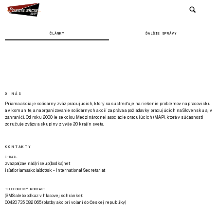
ČLÁNKY
ĎALŠIE SPRÁVY
O NÁS
Priama akcia je solidárny zväz pracujúcich, ktorý sa sústreďuje na riešenie problémov na pracovisku
a v komunite, a na organizovanie solidárnych akcií za práva a požiadavky pracujúcich na Slovensku aj v
zahraničí. Od roku 2000 je sekciou Medzinárodnej asociácie pracujúcich (MAP), ktorá v súčasnosti
združuje zväzy a skupiny z vyše 20 krajín sveta.
KONTAKTY
E-MAIL
zvazpa(zavináč)riseup(bodka)net
is(at)priamaakcia(dot)sk - International Secretariat
TELEFONICKÝ KONTAKT
(SMS alebo odkaz v hlasovej schránke):
00420 735 082 065 (platby ako pri volaní do Českej republiky)