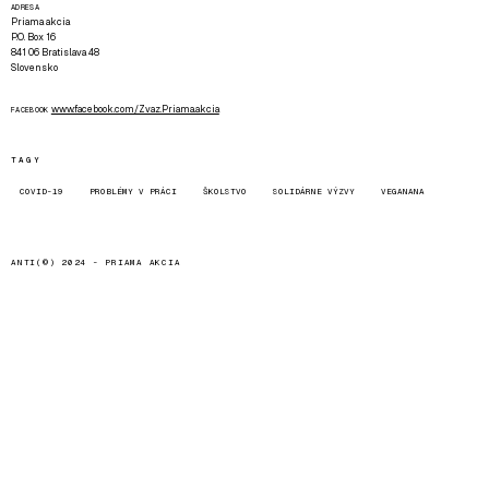
ADRESA
Priama akcia
P.O. Box 16
841 06 Bratislava 48
Slovensko
www.facebook.com/Zvaz.Priama.akcia
FACEBOOK
TAGY
COVID-19
PROBLÉMY V PRÁCI
ŠKOLSTVO
SOLIDÁRNE VÝZVY
VEGANANA
ANTI(©) 2024 -
PRIAMA AKCIA