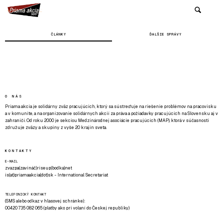
ČLÁNKY
ĎALŠIE SPRÁVY
O NÁS
Priama akcia je solidárny zväz pracujúcich, ktorý sa sústreďuje na riešenie problémov na pracovisku
a v komunite, a na organizovanie solidárnych akcií za práva a požiadavky pracujúcich na Slovensku aj v
zahraničí. Od roku 2000 je sekciou Medzinárodnej asociácie pracujúcich (MAP), ktorá v súčasnosti
združuje zväzy a skupiny z vyše 20 krajín sveta.
KONTAKTY
E-MAIL
zvazpa(zavináč)riseup(bodka)net
is(at)priamaakcia(dot)sk - International Secretariat
TELEFONICKÝ KONTAKT
(SMS alebo odkaz v hlasovej schránke):
00420 735 082 065 (platby ako pri volaní do Českej republiky)