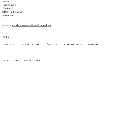
ADRESA
Priama akcia
P.O. Box 16
841 06 Bratislava 48
Slovensko
www.facebook.com/Zvaz.Priama.akcia
FACEBOOK
TAGY
COVID-19
PROBLÉMY V PRÁCI
ŠKOLSTVO
SOLIDÁRNE VÝZVY
VEGANANA
ANTI(©) 2024 -
PRIAMA AKCIA