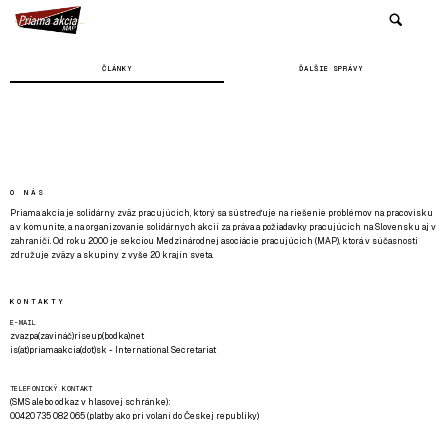
ČLÁNKY
ĎALŠIE SPRÁVY
O NÁS
Priama akcia je solidárny zväz pracujúcich, ktorý sa sústreďuje na riešenie problémov na pracovisku
a v komunite, a na organizovanie solidárnych akcií za práva a požiadavky pracujúcich na Slovensku aj v
zahraničí. Od roku 2000 je sekciou Medzinárodnej asociácie pracujúcich (MAP), ktorá v súčasnosti
združuje zväzy a skupiny z vyše 20 krajín sveta.
KONTAKTY
E-MAIL
zvazpa(zavináč)riseup(bodka)net
is(at)priamaakcia(dot)sk - International Secretariat
TELEFONICKÝ KONTAKT
(SMS alebo odkaz v hlasovej schránke):
00420 735 082 065 (platby ako pri volaní do Českej republiky)