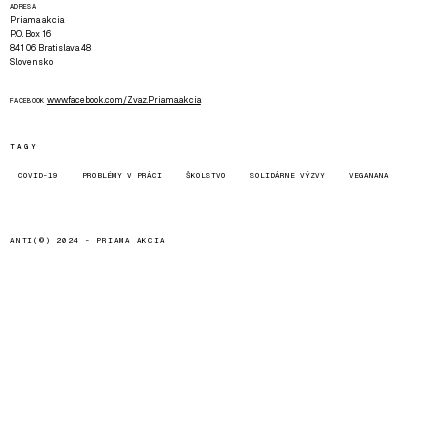
ADRESA
Priama akcia
P.O. Box 16
841 06 Bratislava 48
Slovensko
www.facebook.com/Zvaz.Priama.akcia
FACEBOOK
TAGY
COVID-19
PROBLÉMY V PRÁCI
ŠKOLSTVO
SOLIDÁRNE VÝZVY
VEGANANA
ANTI(©) 2024 -
PRIAMA AKCIA