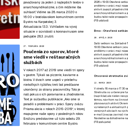
považovaný za jeden z najlepších textov o
2026 v 19:00. Otevřené setká
problémy v práci, mají nápad
anarchosyndikalizme, s čím môžeme iba
aktivit zapojit, případně ch
súhlasiť. Vidíme sa 28. marca 2020 o
anarchosyndikalismem a poz
16:00
v bratislavskom komunitnom centre
budou také naše propagační
(
FB událost
)
Bystro
na Karpatskej 3.
Aktualizácia 13.3.:
Vzhľadom na vývoj
Brno - Otevřené setkání
situácie v súvislosti s koronavírusom sme
podujatie 28.3. zrušili.
20. APRÍLA 2026
Další setkání na Základně Tř
27. FEBRUÁRA 2020
19:00. Otevřené setkání jsou
Poučenia zo sporov, ktoré
problémy v práci, mají nápad
aktivit zapojit, případně ch
sme viedli v reštauračných
anarchosyndikalismem a poz
službách
budou také naše propagační
(
FB událost
)
V rokoch 2017 až 2019 sme viedli tri spory
v gastre. Týkali sa pizzerie, kaviarne a
Otvorené stretnutie zvä
bistra. V dvoch sme uspeli v priebehu
12. MARCA 2026
niekoľkých týždňov, tretí bol predčasne
V stredu 18. marca o 17:30 s
ukončený zo strany pracovníčky. Toto je
Stretnutia sú určené pre ľud
náš pokus o ich porovnanie a zhodnotenie.
(napríklad, ale nielen nevy
Text je súčasťou publikácie
„Ako sme si
témou, návrhom na činnosť 
plánovaných aktivít. Okrem
poradili s problémami v práci. Spory zväzu
vyriešených a aktuálnych p
Priama akcia v rokoch 2015-2019“
, v ktorej
verejných akciach na výcho
mapujeme naše spory z posledných rokov.
e-mail (zvazpa zavináč rise
Brožúru predstavíme už
túto sobotu 29.
Následne sa dohodneme na p
(
FB podujatie
)
februára v komunitnom centre Bystro
.