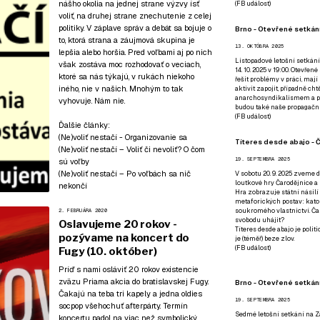
nášho okolia na jednej strane výzvy ísť
(
FB událost
)
voliť, na druhej strane znechutenie z celej
politiky. V záplave správ a debát sa bojuje o
Brno - Otevřené setkání
to, ktorá strana a záujmová skupina je
13. OKTÓBRA 2025
lepšia alebo horšia. Pred voľbami aj po nich
Listopadové letošní setkání
však zostáva moc rozhodovať o veciach,
14. 10. 2025 v 19:00. Otevřen
ktoré sa nás týkajú, v rukách niekoho
řešit problémy v práci, mají
iného, nie v našich. Mnohým to tak
aktivit zapojit, případně ch
anarchosyndikalismem a poz
vyhovuje. Nám nie.
budou také naše propagační
(
FB událost
)
Ďalšie články:
(Ne)voliť nestačí - Organizovanie sa
Títeres desde abajo - Č
(Ne)voliť nestačí – Voliť či nevoliť? O čom
19. SEPTEMBRA 2025
sú voľby
(Ne)voliť nestačí – Po voľbách sa nič
V sobotu 20. 9. 2025 zveme d
loutkové hry Čarodějnice a 
nekončí
Hra zobrazuje státní násilí
metaforických postav: katol
soukromého vlastnictví. Čar
2. FEBRUÁRA 2020
svobodu uhájit?
Oslavujeme 20 rokov -
Títeres desde abajo je poli
pozývame na koncert do
je (téměř) beze zlov.
(
FB událost
)
Fugy (10. október)
Príď s nami osláviť 20 rokov existencie
zväzu Priama akcia do bratislavskej Fugy.
Brno - Otevřené setkán
Čakajú na teba tri kapely a jedna oldies
19. SEPTEMBRA 2025
socpop všehochuť afterpárty. Termín
Sedmé letošní setkání na Z
koncertu padol na viac než symbolický