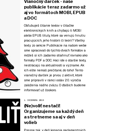
Vianočný darček - naše
publikácie teraz zadarmo už
aj vo formátoch MOBI, EPUB
a DOC
Obľubuješ čítanie textov v čítačke
elektronických kníh a chýbajú ti MOBI
alebo EPUB tituly, ktoré sa venujú hnutiu
pracujúcich, jeho histórii či teórii? Všetky
texty zo sekcie
Publikácie
na našom webe
sme spracovali do týchto dvoch formátov a
môžeš si ich zadarmo stiahnuť rovnako ako
formáty PDF a DOC. Hoci ide o staršie texty,
nestrácajú na aktuálnosti a význame. Ak
ich ešte nemáš prečítané, do toho! Tento
vianočný darček je prvou z aktivít, ktoré
sme pripravili v rámci osláv 20. výročia
založenia nášho zväzu. O ďalších budeme
informovať už čoskoro.
1. DECEMBRA 2019
(Ne)voliť nestačí!
Organizujeme sa každý deň
a stretneme sa aj v deň
volieb
Presne tak, v deň konania parlamentných