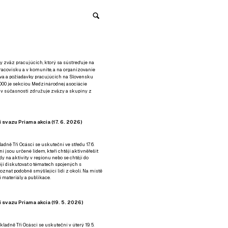
y zväz pracujúcich, ktorý sa sústreďuje na
racovisku a v komunite, a na organizovanie
áva a požiadavky pracujúcich na Slovensku
2000 je sekciou Medzinárodnej asociácie
á v súčasnosti združuje zväzy a skupiny z
 svazu Priama akcia (17. 6. 2026)
adně Tři Ocásci se uskuteční ve středu 17. 6.
ní jsou určené lidem, kteří chtějí aktivněřešit
y na aktivity v regionu nebo se chtějí do
tějí diskutovat o tématech spojených s
nat podobně smýšlející lidi z okolí. Na místě
 materiály a publikace.
 svazu Priama akcia (19. 5. 2026)
ladně Tři Ocásci se uskuteční v úterý 19. 5.