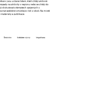
setkání jsou určené lidem, kteří chtějí aktivně
 nápady na aktivity v regionu nebo se chtějí do
tějí diskutovat o tématech spojených s
nat podobně smýšlející lidi z okolí. Na místě
 materiály a publikace.
Školstvo
Solidárne výzvy
VegaNana