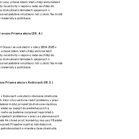
ní jsou určené lidem, kteří chtějí aktivněřešit
y na aktivity v regionu nebo se chtějí do
tějí diskutovat o tématech spojených s
nat podobně smýšlející lidi z okolí. Na místě
 materiály a publikace.
 svazu Priama akcia (28. 4.)
i Ocásci se uskuteční v úterý 28.04. 2026 v
 určené lidem, kteří chtějí aktivně řešit
y na aktivity v regionu nebo se chtějí do
tějí diskutovat o tématech spojených s
nat podobně smýšlející lidi z okolí. Na místě
 materiály a publikace.
zu Priama akcia v Košiciach (18.3.)
a v Košiciach uskutoční otvorené stretnutie.
í, ktorí chcú aktívne riešiť problémy v práci
platené mzdy), prispieť do diskusie vlastnou
alebo sa zapojiť do prebiehajúcich a
 iného sa budeme rozprávať napríklad o
rípadoch problémov v práci, a o plánovaných
de. Ak chceš prísť, kontaktuj nás cez
FB
alebo
up.net). Prípadne
vyplň aj náš dotazník
.
odrobnostiach o mieste a čase stretnutia.