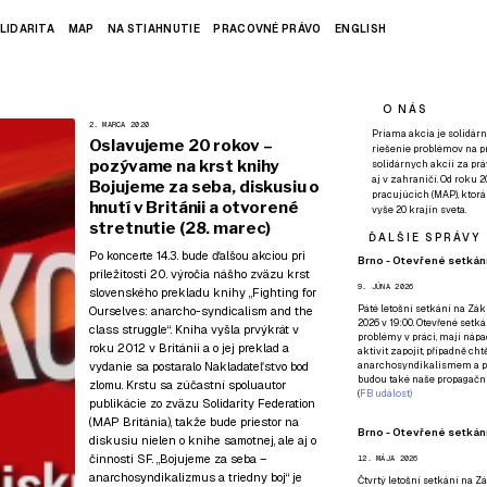
LIDARITA
MAP
NA STIAHNUTIE
PRACOVNÉ PRÁVO
ENGLISH
O NÁS
2. MARCA 2020
Priama akcia je solidárn
Oslavujeme 20 rokov –
riešenie problémov na p
pozývame na krst knihy
solidárnych akcií za pr
aj v zahraničí. Od roku 
Bojujeme za seba, diskusiu o
pracujúcich (MAP), ktor
hnutí v Británii a otvorené
vyše 20 krajín sveta.
stretnutie (28. marec)
ĎALŠIE SPRÁVY
Po koncerte 14.3.
bude ďalšou akciou pri
Brno - Otevřené setkání
príležitosti 20. výročia nášho zväzu krst
9. JÚNA 2026
slovenského prekladu knihy „Fighting for
Páté
letošní setkání na Zákl
Ourselves: anarcho-syndicalism and the
2026 v 19:00. Otevřené setká
class struggle“. Kniha vyšla prvýkrát v
problémy v práci, mají nápad
roku 2012 v Británii a o jej preklad a
aktivit zapojit, případně ch
vydanie sa postaralo
Nakladateľstvo bod
anarchosyndikalismem a poz
budou také naše propagační
zlomu
. Krstu sa zúčastní spoluautor
(
FB událost
)
publikácie zo zväzu Solidarity Federation
(MAP Británia), takže bude priestor na
Brno - Otevřené setkání
diskusiu nielen o knihe samotnej, ale aj o
činnosti SF. „Bojujeme za seba –
12. MÁJA 2026
anarchosyndikalizmus a triedny boj“ je
Čtvrtý
letošní setkání na Zák