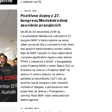
v udalosti na FB
.
7. JANUÁRA 2020
Pozitívne dojmy z 27.
kongresu Medzinárodnej
asociácie pracujúcich
Od 28. do 30. decembra 2019 sa
v austrálskom Melbourne uskutočnil 27.
kongres MAP. V tomto regióne sa konal
vôbec prvýkrát. Išlo o významný krok, ktorý
mal posilniť medzinárodný rozmer nášho
boja. Do MAP vstúpili tri nové organizácie
z ázijsko-pacifického regiónu (ako sekcie
PPAS z Indonézie a BASF z Bangladéša
a ako Priatelia MEM z Indie). Štatút ÖLS zo
Švédska sa zmenil z Priateľov MAP na
sekciu. O zmenu štatútu na sekciu
požiadal aj kolumbijský ULET, žiaľ, po
termíne, takže kongres o tom nemohol
rozhodnúť. Naopak, s poľutovaním sme
prijali fakt, že sekcia v Portugalsku
zanikla. Rast MAP však nebol jediným
bodom agendy.
24. DECEMBRA 2019