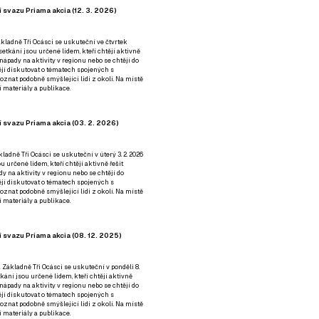
 svazu Priama akcia (12. 3. 2026)
kladně Tři Ocásci se uskuteční ve čtvrtek
é setkání jsou určené lidem, kteří chtějí aktivně
 nápady na aktivity v regionu nebo se chtějí do
tějí diskutovat o tématech spojených s
nat podobně smýšlející lidi z okolí. Na místě
 materiály a publikace.
 svazu Priama akcia (03. 2. 2026)
ladně Tři Ocásci se uskuteční v úterý 3. 2. 2026
ou určené lidem, kteří chtějí aktivně řešit
y na aktivity v regionu nebo se chtějí do
tějí diskutovat o tématech spojených s
nat podobně smýšlející lidi z okolí. Na místě
 materiály a publikace.
 svazu Priama akcia (08. 12. 2025)
 Základně Tři Ocásci se uskuteční v ponděli 8.
etkání jsou určené lidem, kteří chtějí aktivně
 nápady na aktivity v regionu nebo se chtějí do
tějí diskutovat o tématech spojených s
nat podobně smýšlející lidi z okolí. Na místě
 materiály a publikace.