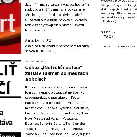
23.9.2025 v 19:00. Otevřené 
dátum 14. marec, takže akcia pochopiteľne
řešit problémy v práci, mají
nadobudla širší rozmer a jej odkaz znie
aktivit zapojit, případně ch
anarchosyndikalismem a poz
„Ani boha, ani národ – oslávime seba“.
budou také naše propagační
Súčasťou akcie bude navyše aj výstava
(
FB událost
)
fotiek zachytávajúcich históriu zväzu
Priama akcia.
ĎALŠIE >>
TAGY
Aktualizácia 13.3.:
Akcia sa uskutoční v náhradnom termíne -
covid-19
Problémy v práci
sobota 10. 10. 2020.
28. JANUÁRA 2020
Odkaz „(Ne)voliť nestačí“
zatiaľ v takmer 20 mestách
a obciach
Koncom novembra sme v regiónoch začali
formou nálepiek propagovať myšlienku
sebaorganizácie pracujúcich. Fotky
nálepiek z ulíc sme dostali zatiaľ zo 17
miest a obcí: Banská Bystrica, Bratislava,
Lučenec, Kalná nad Hronom, Levice, Nitra,
Nové Mesto nad Váhom, Považská
Bystrica, Šamorín, Šurany, Trenčianska
Teplá, Trenčín, Trnava, Trstená, Vrbové,
Závod a Žilina. Postupne ich uverejňujeme