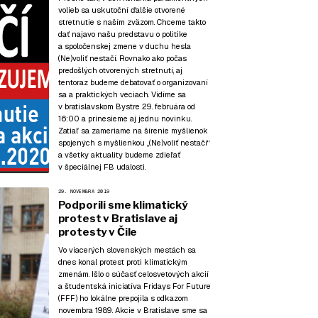
volieb sa uskutoční ďalšie otvorené
stretnutie s naším zväzom. Chceme takto
dať najavo našu predstavu o politike
a spoločenskej zmene v duchu hesla
(Ne)voliť nestačí. Rovnako ako počas
predošlých otvorených stretnutí, aj
tentoraz budeme debatovať o organizovaní
sa a praktických veciach. Vidíme sa
v bratislavskom Bystre 29. februára od
16:00 a prinesieme aj jednu novinku.
Zatiaľ sa zameriame na šírenie myšlienok
spojených s myšlienkou „(Ne)voliť nestačí“
a všetky aktuality budeme zdieľať
v špeciálnej FB udalosti.
29. NOVEMBRA 2019
Podporili sme klimatický
protest v Bratislave aj
protesty v Čile
Vo viacerých slovenských mestách sa
dnes konal protest proti klimatickým
zmenám. Išlo o súčasť celosvetových akcií
a študentská iniciatíva Fridays For Future
(FFF) ho lokálne prepojila s odkazom
novembra 1989. Akcie v Bratislave sme sa