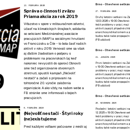
Brno - Otevřené setkání
13. FEBRUÁRA 2020
Správa o činnosti zväzu
27. FEBRUÁRA 2026
Priama akcia za rok 2019
Druhý letošní setkání na Zá
12.03. 2026 v 19:00. Otevřen
Víťazstvo v spore v reštauračnom odvetví,
řešit problémy v práci, mají
účasť na klimatických štrajkoch, solidarita
aktivit zapojit, případně ch
anarchosyndikalismem a poz
so sekciami Medzinárodnej asociácie
budou také naše propagační
pracujúcich (MAP) a sociálnymi hnutiami
(
FB událost
)
vo Francúzsku a Čile - to bola časť našich
aktivít v roku 2019. Venovali sme sa však
Brno - Otevřené setkání
aj ďalším žiadostiam o podporu s
21. JANUÁRA 2026
problémami na pracoviskách (aj keď
nakoniec nevyústili do sporov). Obnovili
První letošní setkání na Zák
v 19:00. Otevřené setkání js
sme tiež organizovanie otvorených
problémy v práci, mají nápad
stretnutí, spustili kampaň „(Ne)voliť
aktivit zapojit, případně ch
nestačí“ a začali s prípravami na
anarchosyndikalismem a poz
budou také naše propagační
tohtoročné 20. výročie založenia
(
FB událost
)
organizácie. A ako vždy, na našom webe a
FB stránke sme informovali o bojoch
Brno - Otevřené setkání
pracujúcich.
26. NOVEMBRA 2025
6. FEBRUÁRA 2020
Poslední letošní setkání na
(Ne)voliť nestačí - Štyri roky
12. 2025 v 19:00. Otevřené s
řešit problémy v práci, mají
(ne)existujeme
aktivit zapojit, případně ch
anarchosyndikalismem a poz
Pred každými voľbami počúvame z médií aj
budou také naše propagační