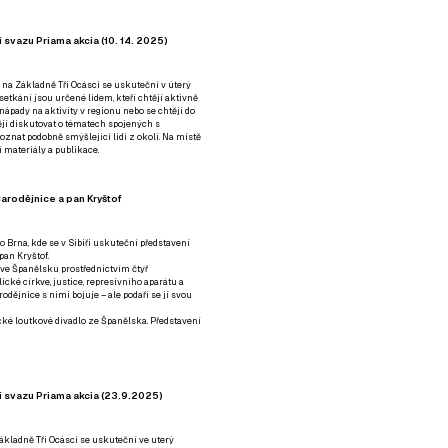
 svazu Priama akcia (10. 14. 2025)
 na Základně Tři Ocásci se uskuteční v úterý
é setkání jsou určené lidem, kteří chtějí aktivně
 nápady na aktivity v regionu nebo se chtějí do
tějí diskutovat o tématech spojených s
nat podobně smýšlející lidi z okolí. Na místě
 materiály a publikace.
arodějnice a pan Kryštof
o Brna, kde se v Sibiři uskuteční představení
pan Kryštof.
 ve Španělsku prostřednictvím čtyř
ické církve, justice, represivního aparátu a
odějnice s nimi bojuje – ale podaří se jí svou
tické loutkové divadlo ze Španělska. Představení
í svazu Priama akcia (23.9.2025)
ákladně Tři Ocásci se uskuteční ve uterý