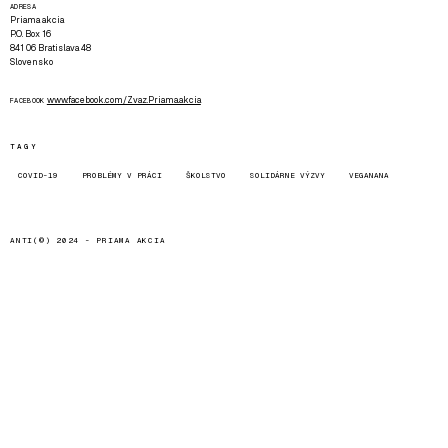
ADRESA
Priama akcia
P.O. Box 16
841 06 Bratislava 48
Slovensko
www.facebook.com/Zvaz.Priama.akcia
FACEBOOK
TAGY
COVID-19
PROBLÉMY V PRÁCI
ŠKOLSTVO
SOLIDÁRNE VÝZVY
VEGANANA
ANTI(©) 2024 -
PRIAMA AKCIA