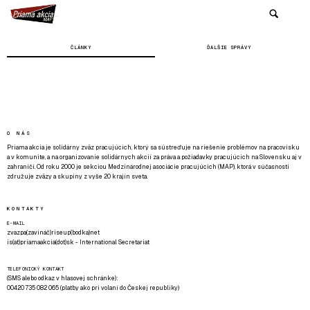
ČLÁNKY
ĎALŠIE SPRÁVY
O NÁS
Priama akcia je solidárny zväz pracujúcich, ktorý sa sústreďuje na riešenie problémov na pracovisku
a v komunite, a na organizovanie solidárnych akcií za práva a požiadavky pracujúcich na Slovensku aj v
zahraničí. Od roku 2000 je sekciou Medzinárodnej asociácie pracujúcich (MAP), ktorá v súčasnosti
združuje zväzy a skupiny z vyše 20 krajín sveta.
KONTAKTY
E-MAIL
zvazpa(zavináč)riseup(bodka)net
is(at)priamaakcia(dot)sk - International Secretariat
TELEFONICKÝ KONTAKT
(SMS alebo odkaz v hlasovej schránke):
00420 735 082 065 (platby ako pri volaní do Českej republiky)