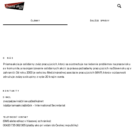
ČLÁNKY
ĎALŠIE SPRÁVY
O NÁS
Priama akcia je solidárny zväz pracujúcich, ktorý sa sústreďuje na riešenie problémov na pracovisku
a v komunite, a na organizovanie solidárnych akcií za práva a požiadavky pracujúcich na Slovensku aj v
zahraničí. Od roku 2000 je sekciou Medzinárodnej asociácie pracujúcich (MAP), ktorá v súčasnosti
združuje zväzy a skupiny z vyše 20 krajín sveta.
KONTAKTY
E-MAIL
zvazpa(zavináč)riseup(bodka)net
is(at)priamaakcia(dot)sk - International Secretariat
TELEFONICKÝ KONTAKT
(SMS alebo odkaz v hlasovej schránke):
00420 735 082 065 (platby ako pri volaní do Českej republiky)