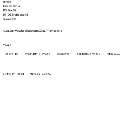
ADRESA
Priama akcia
P.O. Box 16
841 06 Bratislava 48
Slovensko
www.facebook.com/Zvaz.Priama.akcia
FACEBOOK
TAGY
COVID-19
PROBLÉMY V PRÁCI
ŠKOLSTVO
SOLIDÁRNE VÝZVY
VEGANANA
ANTI(©) 2024 -
PRIAMA AKCIA