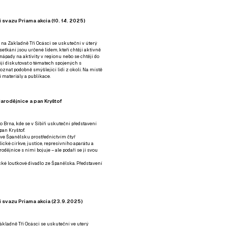
 svazu Priama akcia (10. 14. 2025)
 na Základně Tři Ocásci se uskuteční v úterý
é setkání jsou určené lidem, kteří chtějí aktivně
 nápady na aktivity v regionu nebo se chtějí do
tějí diskutovat o tématech spojených s
nat podobně smýšlející lidi z okolí. Na místě
 materiály a publikace.
arodějnice a pan Kryštof
o Brna, kde se v Sibiři uskuteční představení
pan Kryštof.
 ve Španělsku prostřednictvím čtyř
ické církve, justice, represivního aparátu a
odějnice s nimi bojuje – ale podaří se jí svou
tické loutkové divadlo ze Španělska. Představení
í svazu Priama akcia (23.9.2025)
ákladně Tři Ocásci se uskuteční ve uterý