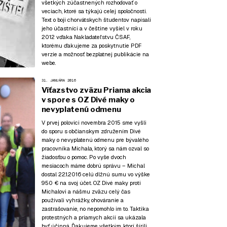
všetkých zúčastnených rozhodovať o
veciach, ktoré sa týkajú celej spoločnosti.
Text o boji chorvátskych študentov napísali
jeho účastníci a v češtine vyšiel v roku
2012 vďaka Nakladateľstvu ČSAF,
ktorému
ďakujeme za poskytnutie PDF
verzie
a možnosť bezplatnej publikácie na
webe.
31. JANUÁRA 2016
Víťazstvo zväzu Priama akcia
v spore s OZ Divé maky o
nevyplatenú odmenu
V prvej polovici novembra 2015 sme vyšli
do sporu s občianskym združením Divé
maky o nevyplatenú odmenu pre bývalého
pracovníka Michala, ktorý sa nám ozval so
žiadosťou o pomoc. Po vyše dvoch
mesiacoch máme dobrú správu – Michal
dostal 22.1.2016 celú dlžnú sumu vo výške
950 € na svoj účet. OZ Divé maky proti
Michalovi a nášmu zväzu celý čas
používali vyhrážky, ohováranie a
zastrašovanie, no nepomohlo im to. Taktika
protestných a priamych akcií sa ukázala
byť účinná. Ďakujeme všetkým, ktorí šírili