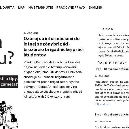
LIDARITA
MAP
NA STIAHNUTIE
PRACOVNÉ PRÁVO
ENGLISH
O NÁS
3. JÚLA 2016
Priama akcia je solidárn
Ozbroj sa informáciami do
riešenie problémov na p
letnej sezóny brigád -
solidárnych akcií za pr
aj v zahraničí. Od roku 
brožúra o brigádnickej práci
pracujúcich (MAP), ktor
študentov
vyše 20 krajín sveta.
V sekcii
Kampaň Ideš na brigádu
nájdeš
ĎALŠIE SPRÁVY
najnovšie vydanie brožúry venovanú
Brno - Otevřené setkání
brigádnickej práci študentov. Publikácia
9. JÚNA 2026
obsahuje skúsenosti brigádnikov s
problémami počas brigád, ako aj výklad
Páté
letošní setkání na Zákl
2026 v 19:00. Otevřené setká
právnych úprav. Ak máš problémy na
problémy v práci, mají nápad
brigáde alebo všeobecne v práci a chceš
aktivit zapojit, případně ch
ich aktívne riešiť,
kontaktuj nás
.
anarchosyndikalismem a poz
budou také naše propagační
(
FB událost
)
Brno - Otevřené setkání
12. MÁJA 2026
Čtvrtý
letošní setkání na Zák