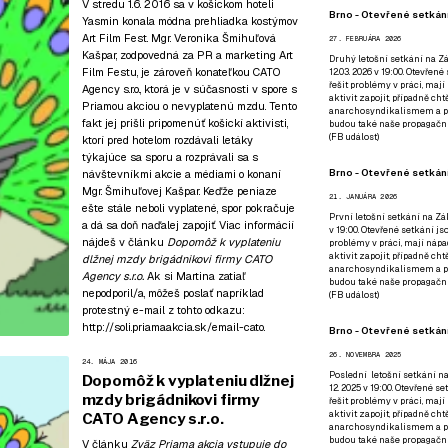
V stredu 1.6. 2016 sa v košickom hoteli
Brno - Otevřené setkání
Yasmin konala módna prehliadka kostýmov
Art Film Fest. Mgr. Veronika Šmihuľová
27. FEBRUÁRA 2026
Kašpar, zodpovedná za PR a marketing Art
Druhý letošní setkání na Zá
Film Festu, je zároveň konateľkou CATO
12.03. 2026 v 19:00. Otevřen
řešit problémy v práci, mají
Agency s.r.o., ktorá je v súčasnosti v spore s
aktivit zapojit, případně ch
Priamou akciou o nevyplatenú mzdu. Tento
anarchosyndikalismem a poz
fakt jej prišli pripomenúť košickí aktivisti,
budou také naše propagační
(
FB událost
)
ktorí pred hotelom rozdávali letáky
týkajúce sa sporu a rozprávali sa s
Brno - Otevřené setkání
návštevníkmi akcie a médiami o konaní
Mgr. Šmihuľovej Kašpar. Keďže peniaze
21. JANUÁRA 2026
ešte stále neboli vyplatené, spor pokračuje
První letošní setkání na Zák
a dá sa doň naďalej zapojiť. Viac informácií
v 19:00. Otevřené setkání js
nájdeš v článku
Dopomôž k vyplateniu
problémy v práci, mají nápad
aktivit zapojit, případně ch
dlžnej mzdy brigádnikovi firmy CATO
anarchosyndikalismem a poz
Agency s.r.o.
Ak si Martina zatiaľ
budou také naše propagační
nepodporil/a, môžeš poslať napríklad
(
FB událost
)
protestný e-mail z tohto odkazu:
http://soli.priamaakcia.sk/email-cato
.
Brno - Otevřené setkání
26. NOVEMBRA 2025
24. MÁJA 2016
Poslední letošní setkání na
Dopomôž k vyplateniu dlžnej
12. 2025 v 19:00. Otevřené s
mzdy brigádnikovi firmy
řešit problémy v práci, mají
aktivit zapojit, případně ch
CATO Agency s.r.o.
anarchosyndikalismem a poz
budou také naše propagační
V článku
Zväz Priama akcia vstupuje do