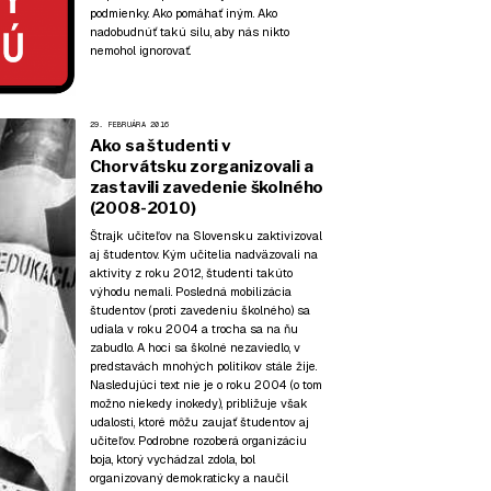
podmienky. Ako pomáhať iným. Ako
nadobudnúť takú silu, aby nás nikto
nemohol ignorovať.
29. FEBRUÁRA 2016
Ako sa študenti v
Chorvátsku zorganizovali a
zastavili zavedenie školného
(2008-2010)
Štrajk učiteľov na Slovensku zaktivizoval
aj študentov. Kým učitelia nadväzovali na
aktivity z roku 2012, študenti takúto
výhodu nemali. Posledná mobilizácia
študentov (proti zavedeniu školného) sa
udiala v roku 2004 a trocha sa na ňu
zabudlo. A hoci sa školné nezaviedlo, v
predstavách mnohých politikov stále žije.
Nasledujúci text nie je o roku 2004 (o tom
možno niekedy inokedy), približuje však
udalosti, ktoré môžu zaujať študentov aj
učiteľov. Podrobne rozoberá organizáciu
boja, ktorý vychádzal zdola, bol
organizovaný demokraticky a naučil