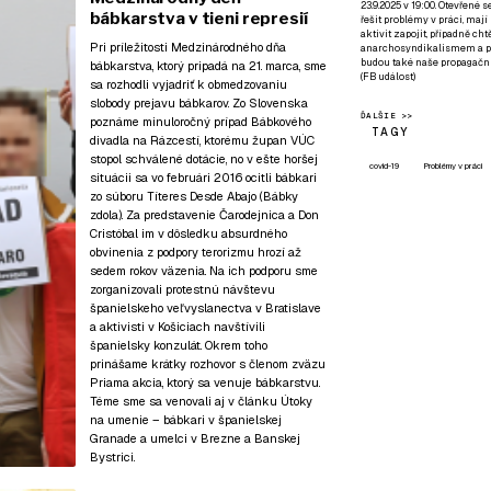
23.9.2025 v 19:00. Otevřené 
bábkarstva v tieni represií
řešit problémy v práci, mají
aktivit zapojit, případně ch
Pri príležitosti Medzinárodného dňa
anarchosyndikalismem a poz
budou také naše propagační
bábkarstva, ktorý pripadá na 21. marca, sme
(
FB událost
)
sa rozhodli vyjadriť k obmedzovaniu
slobody prejavu bábkarov. Zo Slovenska
ĎALŠIE >>
poznáme minuloročný prípad Bábkového
TAGY
divadla na Rázcestí, ktorému župan VÚC
stopol schválené dotácie, no v ešte horšej
covid-19
Problémy v práci
situácii sa vo februári 2016 ocitli bábkari
zo súboru Títeres Desde Abajo (Bábky
zdola). Za predstavenie Čarodejnica a Don
Cristóbal im v dôsledku absurdného
obvinenia z podpory terorizmu hrozí až
sedem rokov väzenia. Na ich podporu sme
zorganizovali protestnú návštevu
španielskeho veľvyslanectva v Bratislave
a aktivisti v Košiciach navštívili
španielsky konzulát. Okrem toho
prinášame krátky rozhovor s členom zväzu
Priama akcia, ktorý sa venuje bábkarstvu.
Téme sme sa venovali aj v článku
Útoky
na umenie – bábkari v španielskej
Granade a umelci v Brezne a Banskej
Bystrici
.