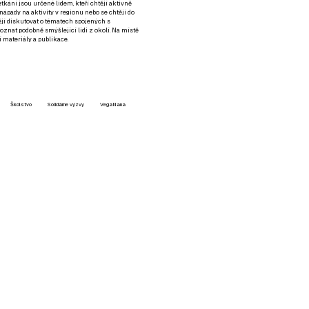
setkání jsou určené lidem, kteří chtějí aktivně
 nápady na aktivity v regionu nebo se chtějí do
tějí diskutovat o tématech spojených s
nat podobně smýšlející lidi z okolí. Na místě
 materiály a publikace.
Školstvo
Solidárne výzvy
VegaNana