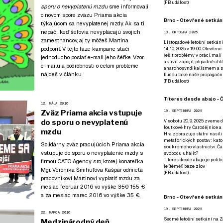
(
FB událost
)
sporu o nevyplatenú mzdu
sme informovali
o novom spore zväzu Priama akcia
Brno - Otevřené setkání
týkajúcom sa nevyplatenej mzdy. Ak sa ti
nepáči, keď šéfovia nevyplácajú svojich
13. OKTÓBRA 2025
zamestnancov, aj ty môžeš Martina
Listopadové letošní setkání
podporiť. V tejto fáze kampane stačí
14. 10. 2025 v 19:00. Otevřen
řešit problémy v práci, mají
jednoducho poslať e-mail jeho šéfke. Vzor
aktivit zapojit, případně ch
e-mailu a podrobnosti o celom probléme
anarchosyndikalismem a poz
nájdeš v článku.
budou také naše propagační
(
FB událost
)
Títeres desde abajo - Č
12. MÁJA 2016
Zväz Priama akcia vstupuje
19. SEPTEMBRA 2025
do sporu o nevyplatenú
V sobotu 20. 9. 2025 zveme d
loutkové hry Čarodějnice a 
mzdu
Hra zobrazuje státní násilí
metaforických postav: katol
Solidárny zväz pracujúcich Priama akcia
soukromého vlastnictví. Čar
vstupuje do sporu o nevyplatenie mzdy s
svobodu uhájit?
Títeres desde abajo je poli
firmou CATO Agency s.r.o, ktorej konateľka
je (téměř) beze zlov.
Mgr. Veronika Šmihuľová Kašpar odmieta
(
FB událost
)
pracovníkovi Martinovi vyplatiť mzdu za
mesiac február 2016 vo výške
350
155 €
a za mesiac marec 2016 vo výške 35 €.
Brno - Otevřené setkán
19. SEPTEMBRA 2025
22. MARCA 2016
Sedmé letošní setkání na Z
Medzinárodný deň