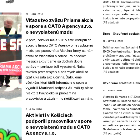
2026 v 19:00. Otevřené setká
problémy v práci, mají nápad
aktivit zapojit, případně ch
anarchosyndikalismem a poz
22. JÚNA 2016
budou také naše propagační
Víťazstvo zväzu Priama akcia
(
FB událost
)
v spore s CATO Agency s.r.o.
o nevyplatenú mzdu
Brno - Otevřené setkání
V prvej polovici mája 2016 sme vstúpili do
20. APRÍLA 2026
sporu s firmou CATO Agency o nevyplatenú
Další setkání na Základně Tř
mzdu pre pracovníka Martina, ktorý sa nám
19:00. Otevřené setkání jsou
problémy v práci, mají nápad
ozval so žiadosťou o pomoc. Po necelom
aktivit zapojit, případně ch
mesiaci aktivít sme sa dočkali dobrej
anarchosyndikalismem a poz
správy – peniaze boli vyplatené. Naša
budou také naše propagační
taktika protestných a priamych akcií sa
(
FB událost
)
opäť ukázala ako účinná. Ďakujeme
všetkým, ktorí šírili informácie o spore a
Otvorené stretnutie zvä
vyjadrili Martinovi podporu. Ak máš ty alebo
12. MARCA 2026
niekto z tvojho okolia problém na
V stredu 18. marca o 17:30 s
pracovisku a záujem ho riešiť,
ozvi sa nám
.
Stretnutia sú určené pre ľud
(napríklad, ale nielen nevy
témou, návrhom na činnosť 
3. JÚNA 2016
plánovaných aktivít. Okrem
Aktivisti v Košiciach
vyriešených a aktuálnych p
podporili pracovníka v spore
verejných akciach na výcho
e-mail (zvazpa zavináč rise
o nevyplatenú mzdu s CATO
Následne sa dohodneme na p
Agency s.r.o.
(
FB podujatie
)