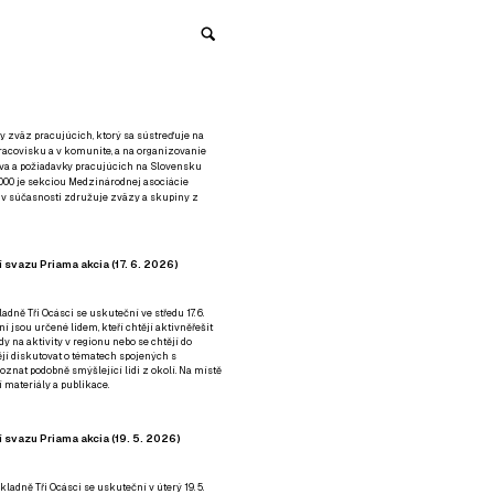
y zväz pracujúcich, ktorý sa sústreďuje na
racovisku a v komunite, a na organizovanie
áva a požiadavky pracujúcich na Slovensku
2000 je sekciou Medzinárodnej asociácie
á v súčasnosti združuje zväzy a skupiny z
 svazu Priama akcia (17. 6. 2026)
adně Tři Ocásci se uskuteční ve středu 17. 6.
ní jsou určené lidem, kteří chtějí aktivněřešit
y na aktivity v regionu nebo se chtějí do
tějí diskutovat o tématech spojených s
nat podobně smýšlející lidi z okolí. Na místě
 materiály a publikace.
 svazu Priama akcia (19. 5. 2026)
ladně Tři Ocásci se uskuteční v úterý 19. 5.