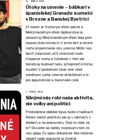
21. MARCA 2016
Útoky na umenie – bábkari v
španielskej Granade a umelci
v Brezne a Banskej Bystrici
21. marec je Svetovým dňom poézie a
Medzinárodným dňom bábkarstva (a
zároveň aj Medzinárodným dňom boja proti
rasovej diskriminácii). V tento deň si okrem
iného pripomíname silu umenia. Môže nás
baviť, inšpirovať, učiť, rozširovať naše
chápanie sveta a ľudskosti v ňom, ale
takisto aj budovať našu schopnosť kriticky
myslieť. V poslednom čase sme však
svedkami úsilia umenie okliešťovať, a to
pre populistické a mocenské ciele.
1. MARCA 2016
Silnými nás robí naša aktivita,
nie voľby ani politici
Predvolebné obdobie býva často o hádkach.
Nielen medzi politikmi, ale aj v rodinách, v
školách a na pracovisku. Stojí to však za
to? Skúsme sa radšej rozprávať o tom, čo
nás spája. Čo spolu dokážeme. Ako môžeme
zlepšiť naše pracovné aj životné