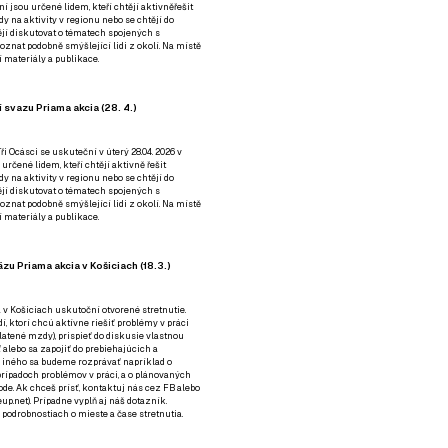
ní jsou určené lidem, kteří chtějí aktivněřešit
y na aktivity v regionu nebo se chtějí do
tějí diskutovat o tématech spojených s
nat podobně smýšlející lidi z okolí. Na místě
 materiály a publikace.
 svazu Priama akcia (28. 4.)
i Ocásci se uskuteční v úterý 28.04. 2026 v
 určené lidem, kteří chtějí aktivně řešit
y na aktivity v regionu nebo se chtějí do
tějí diskutovat o tématech spojených s
nat podobně smýšlející lidi z okolí. Na místě
 materiály a publikace.
zu Priama akcia v Košiciach (18.3.)
a v Košiciach uskutoční otvorené stretnutie.
í, ktorí chcú aktívne riešiť problémy v práci
platené mzdy), prispieť do diskusie vlastnou
alebo sa zapojiť do prebiehajúcich a
 iného sa budeme rozprávať napríklad o
rípadoch problémov v práci, a o plánovaných
de. Ak chceš prísť, kontaktuj nás cez
FB
alebo
up.net). Prípadne
vyplň aj náš dotazník
.
odrobnostiach o mieste a čase stretnutia.