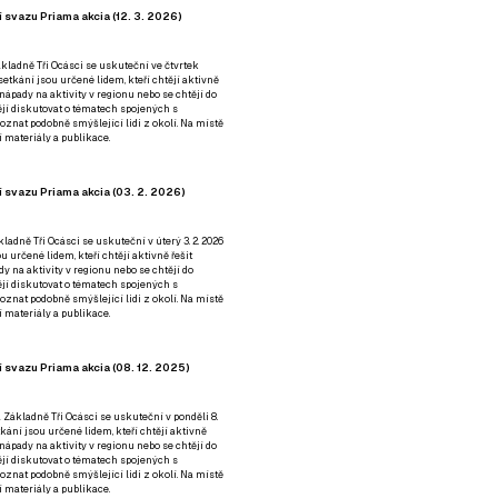
 svazu Priama akcia (12. 3. 2026)
kladně Tři Ocásci se uskuteční ve čtvrtek
é setkání jsou určené lidem, kteří chtějí aktivně
 nápady na aktivity v regionu nebo se chtějí do
tějí diskutovat o tématech spojených s
nat podobně smýšlející lidi z okolí. Na místě
 materiály a publikace.
 svazu Priama akcia (03. 2. 2026)
ladně Tři Ocásci se uskuteční v úterý 3. 2. 2026
ou určené lidem, kteří chtějí aktivně řešit
y na aktivity v regionu nebo se chtějí do
tějí diskutovat o tématech spojených s
nat podobně smýšlející lidi z okolí. Na místě
 materiály a publikace.
 svazu Priama akcia (08. 12. 2025)
 Základně Tři Ocásci se uskuteční v ponděli 8.
etkání jsou určené lidem, kteří chtějí aktivně
 nápady na aktivity v regionu nebo se chtějí do
tějí diskutovat o tématech spojených s
nat podobně smýšlející lidi z okolí. Na místě
 materiály a publikace.