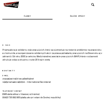
ČLÁNKY
ĎALŠIE SPRÁVY
O NÁS
Priama akcia je solidárny zväz pracujúcich, ktorý sa sústreďuje na riešenie problémov na pracovisku
a v komunite, a na organizovanie solidárnych akcií za práva a požiadavky pracujúcich na Slovensku aj v
zahraničí. Od roku 2000 je sekciou Medzinárodnej asociácie pracujúcich (MAP), ktorá v súčasnosti
združuje zväzy a skupiny z vyše 20 krajín sveta.
KONTAKTY
E-MAIL
zvazpa(zavináč)riseup(bodka)net
is(at)priamaakcia(dot)sk - International Secretariat
TELEFONICKÝ KONTAKT
(SMS alebo odkaz v hlasovej schránke):
00420 735 082 065 (platby ako pri volaní do Českej republiky)