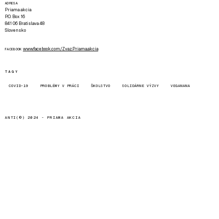
ADRESA
Priama akcia
P.O. Box 16
841 06 Bratislava 48
Slovensko
www.facebook.com/Zvaz.Priama.akcia
FACEBOOK
TAGY
COVID-19
PROBLÉMY V PRÁCI
ŠKOLSTVO
SOLIDÁRNE VÝZVY
VEGANANA
ANTI(©) 2024 -
PRIAMA AKCIA