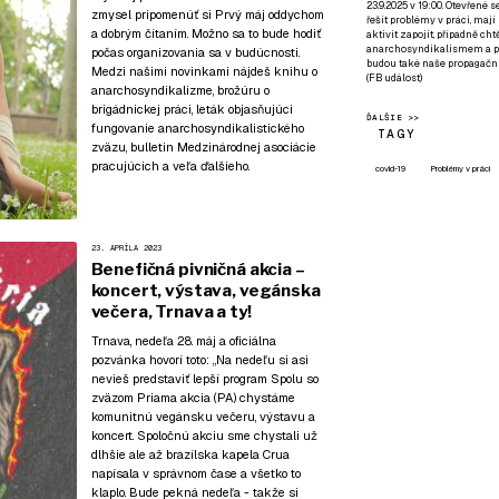
23.9.2025 v 19:00. Otevřené 
zmysel pripomenúť si Prvý máj oddychom
řešit problémy v práci, mají
a dobrým čítaním. Možno sa to bude hodiť
aktivit zapojit, případně ch
anarchosyndikalismem a poz
počas organizovania sa v budúcnosti.
budou také naše propagační
Medzi našimi novinkami nájdeš knihu o
(
FB událost
)
anarchosyndikalizme, brožúru o
brigádnickej práci, leták objasňujúci
ĎALŠIE >>
fungovanie anarchosyndikalistického
TAGY
zväzu, bulletin Medzinárodnej asociácie
pracujúcich a veľa ďalšieho.
covid-19
Problémy v práci
23. APRÍLA 2023
Benefičná pivničná akcia –
koncert, výstava, vegánska
večera, Trnava a ty!
Trnava, nedeľa 28. máj a oficiálna
pozvánka hovorí toto: „Na nedeľu si asi
nevieš predstaviť lepší program Spolu so
zväzom Priama akcia (PA) chystáme
komunitnú vegánsku večeru, výstavu a
koncert. Spoločnú akciu sme chystali už
dlhšie ale až brazílska kapela Crua
napísala v správnom čase a všetko to
klaplo. Bude pekná nedeľa - takže si