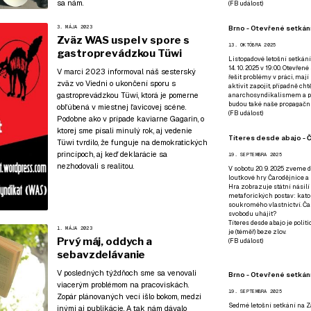
sa nám.
(
FB událost
)
Brno - Otevřené setkání
3. MÁJA 2023
Zväz WAS uspel v spore s
13. OKTÓBRA 2025
gastroprevádzkou Tüwi
Listopadové letošní setkání
14. 10. 2025 v 19:00. Otevřen
V marci 2023 informoval náš sesterský
řešit problémy v práci, mají
zväz vo Viedni o ukončení sporu s
aktivit zapojit, případně ch
gastroprevádzkou Tüwi, ktorá je pomerne
anarchosyndikalismem a poz
budou také naše propagační
obľúbená v miestnej ľavicovej scéne.
(
FB událost
)
Podobne ako
v prípade kaviarne Gagarin, o
ktorej sme písali minulý rok
, aj vedenie
Títeres desde abajo - Č
Tüwi tvrdilo, že funguje na demokratických
princípoch, aj keď deklarácie sa
19. SEPTEMBRA 2025
nezhodovali s realitou.
V sobotu 20. 9. 2025 zveme d
loutkové hry Čarodějnice a 
Hra zobrazuje státní násilí
metaforických postav: katol
soukromého vlastnictví. Čar
svobodu uhájit?
Títeres desde abajo je poli
1. MÁJA 2023
je (téměř) beze zlov.
Prvý máj, oddych a
(
FB událost
)
sebavzdelávanie
V posledných týždňoch sme sa venovali
Brno - Otevřené setkán
viacerým problémom na pracoviskách.
19. SEPTEMBRA 2025
Zopár plánovaných vecí išlo bokom, medzi
Sedmé letošní setkání na Z
inými aj publikácie. A tak nám dávalo