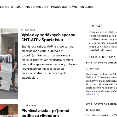
LIDARITA
MAP
NA STIAHNUTIE
PRACOVNÉ PRÁVO
ENGLISH
O NÁS
8. JÚNA 2023
Priama akcia je solidárn
Výsledky nedávnych sporov
riešenie problémov na p
CNT-AIT v Španielsku
solidárnych akcií za pr
aj v zahraničí. Od roku 
Španielska sekcia MAP je v sporoch na
pracujúcich (MAP), ktor
vyše 20 krajín sveta.
pracoviskách veľmi aktívna a v
posledných mesiacoch zaznamenala
ĎALŠIE SPRÁVY
niekoľko pozitívnych výsledkov. V tomto
Brno - Otevřené setkání
príspevku spomenieme dva spory ohľadom
nevyplatených miezd a jeden za
9. JÚNA 2026
znovuzamestnanie prepustených
Páté
letošní setkání na Zákl
pracujúcich.
2026 v 19:00. Otevřené setká
problémy v práci, mají nápad
aktivit zapojit, případně ch
anarchosyndikalismem a poz
budou také naše propagační
(
FB událost
)
Brno - Otevřené setkání
31. MÁJA 2023
Pivničná akcia – príjemná
12. MÁJA 2026
bodka za víkendom
Čtvrtý
letošní setkání na Zák