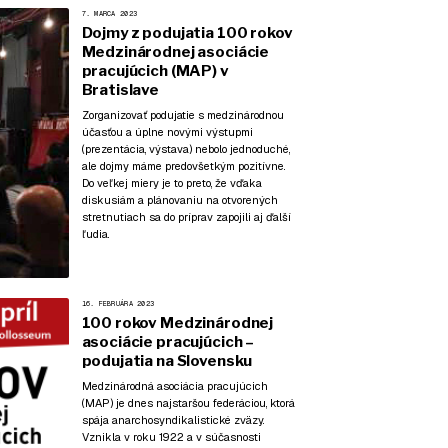
7. MARCA 2023
Dojmy z podujatia 100 rokov
Medzinárodnej asociácie
pracujúcich (MAP) v
Bratislave
Zorganizovať podujatie s medzinárodnou
účasťou a úplne novými výstupmi
(prezentácia, výstava) nebolo jednoduché,
ale dojmy máme predovšetkým pozitívne.
Do veľkej miery je to preto, že vďaka
diskusiám a plánovaniu na otvorených
stretnutiach sa do príprav zapojili aj ďalší
ľudia.
16. FEBRUÁRA 2023
100 rokov Medzinárodnej
asociácie pracujúcich –
podujatia na Slovensku
Medzinárodná asociácia pracujúcich
(MAP) je dnes najstaršou federáciou, ktorá
spája anarchosyndikalistické zväzy.
Vznikla v roku 1922 a v súčasnosti