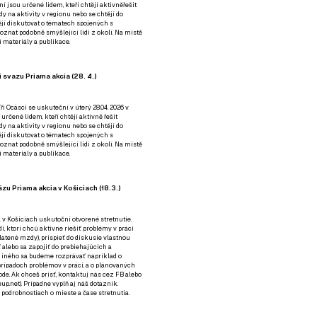
ní jsou určené lidem, kteří chtějí aktivněřešit
y na aktivity v regionu nebo se chtějí do
tějí diskutovat o tématech spojených s
nat podobně smýšlející lidi z okolí. Na místě
 materiály a publikace.
 svazu Priama akcia (28. 4.)
i Ocásci se uskuteční v úterý 28.04. 2026 v
 určené lidem, kteří chtějí aktivně řešit
y na aktivity v regionu nebo se chtějí do
tějí diskutovat o tématech spojených s
nat podobně smýšlející lidi z okolí. Na místě
 materiály a publikace.
zu Priama akcia v Košiciach (18.3.)
a v Košiciach uskutoční otvorené stretnutie.
í, ktorí chcú aktívne riešiť problémy v práci
platené mzdy), prispieť do diskusie vlastnou
alebo sa zapojiť do prebiehajúcich a
 iného sa budeme rozprávať napríklad o
rípadoch problémov v práci, a o plánovaných
de. Ak chceš prísť, kontaktuj nás cez
FB
alebo
up.net). Prípadne
vyplň aj náš dotazník
.
odrobnostiach o mieste a čase stretnutia.