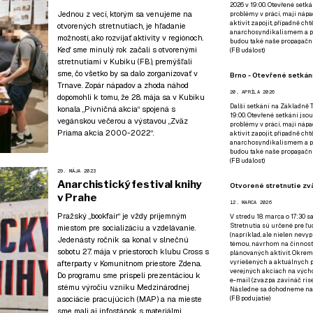
2026 v 19:00. Otevřené setká
Jednou z vecí, ktorým sa venujeme na
problémy v práci, mají nápad
aktivit zapojit, případně ch
otvorených stretnutiach, je hľadanie
anarchosyndikalismem a poz
možností, ako rozvíjať aktivity v regiónoch.
budou také naše propagační
Keď sme minulý rok začali s otvorenými
(
FB událost
)
stretnutiami v Kubiku (
FB
), premýšľali
sme, čo všetko by sa dalo zorganizovať v
Brno - Otevřené setkání
Trnave. Zopár nápadov a zhoda náhod
20. APRÍLA 2026
dopomohli k tomu, že 28. mája sa v Kubiku
Další setkání na Základně Tř
konala „Pivničná akcia“ spojená s
19:00. Otevřené setkání jsou
vegánskou večerou a výstavou „Zväz
problémy v práci, mají nápad
Priama akcia 2000-2022“.
aktivit zapojit, případně ch
anarchosyndikalismem a poz
budou také naše propagační
(
FB událost
)
29. MÁJA 2023
Anarchistický festival knihy
Otvorené stretnutie zvä
v Prahe
12. MARCA 2026
Pražský „bookfair“
je vždy príjemným
V stredu 18. marca o 17:30 s
Stretnutia sú určené pre ľud
miestom pre socializáciu a vzdelávanie.
(napríklad, ale nielen nevy
Jedenásty ročník sa konal v slnečnú
témou, návrhom na činnosť 
sobotu 27. mája v priestoroch klubu Cross s
plánovaných aktivít. Okrem
vyriešených a aktuálnych p
afterparty v Komunitnom priestore Zdena.
verejných akciach na výcho
Do programu sme prispeli prezentáciou k
e-mail (zvazpa zavináč rise
stému výročiu vzniku Medzinárodnej
Následne sa dohodneme na p
asociácie pracujúcich (MAP) a na mieste
(
FB podujatie
)
sme mali aj infostánok
s materiálmi