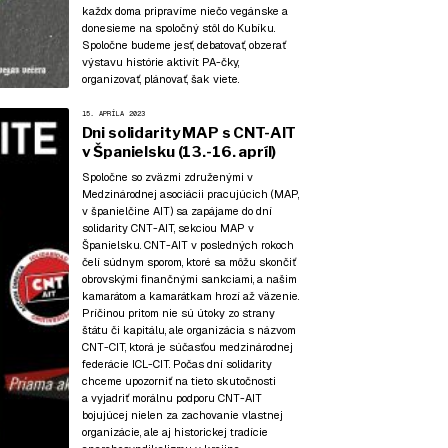
každx doma pripravíme niečo vegánske a
donesieme na spoločný stôl do Kubíku.
Spoločne budeme jesť, debatovať, obzerať
výstavu histórie aktivít PA-čky,
organizovať, plánovať, šak viete.
15. APRÍLA 2023
Dni solidarity MAP s CNT-AIT
v Španielsku (13.-16. apríl)
Spoločne so zväzmi združenými v
Medzinárodnej asociácii pracujúcich (MAP,
v španielčine AIT) sa zapájame do dní
solidarity CNT-AIT, sekciou MAP v
Španielsku. CNT-AIT v posledných rokoch
čelí súdnym sporom, ktoré sa môžu skončiť
obrovskými finančnými sankciami, a našim
kamarátom a kamarátkam hrozí až väzenie.
Príčinou pritom nie sú útoky zo strany
štátu či kapitálu, ale organizácia s názvom
CNT-CIT, ktorá je súčasťou medzinárodnej
federácie ICL-CIT. Počas dní solidarity
chceme upozorniť na tieto skutočnosti
a vyjadriť morálnu podporu CNT-AIT
bojujúcej nielen za zachovanie vlastnej
organizácie, ale aj historickej tradície