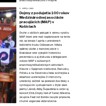
anarchosyndikalizmu v krajine.
5. APRÍLA 2023
Dojmy z podujatia 100 rokov
Medzinárodnej asociácie
pracujúcich (MAP) v
Košiciach
Druhé z väčších podujatí k stému výročiu
MAP, ktoré sme mali naplánované na tento
rok, sa konalo 1. apríla v priestoroch
košického klubu Collosseum. Vďaka
spätnej väzbe z
marcovej akcie v
Bratislave
sme vylepšili historickú
prezentáciu a aj diskusia s delegáciami
zväzov MAP o súčasných
anarchosyndikalistických aktivitách
(hlavne v Spojenom kráľovstve, Rakúsku,
Poľsku a na Slovensku) bola svižnejšia a
obsahovo ucelenejšia. O intenzívny
umelecký zážitok sa postarali dva bloky s
vynikajúcimi vystúpeniami v štýle slam
poetry (Jánoš, Abby, Šupazdela) a večer aj
koncert (Ctib, Empty Hall of Fame). Miestna
skupina Food not Bombs navyše pripravila
chutné vegánske občerstvenie.