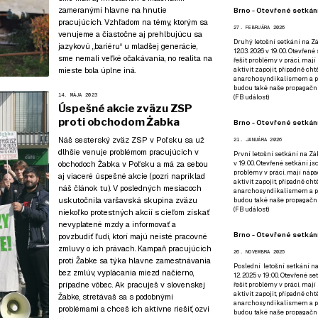
zameranými hlavne na hnutie
Brno - Otevřené setkání
pracujúcich
. Vzhľadom na témy, ktorým sa
27. FEBRUÁRA 2026
venujeme a čiastočne aj prehlbujúcu sa
Druhý letošní setkání na Zá
jazykovú „bariéru“ u mladšej generácie,
12.03. 2026 v 19:00. Otevřen
sme nemali veľké očakávania, no realita na
řešit problémy v práci, mají
mieste bola úplne iná.
aktivit zapojit, případně ch
anarchosyndikalismem a poz
budou také naše propagační
14. MÁJA 2023
(
FB událost
)
Úspešné akcie zväzu ZSP
proti obchodom Żabka
Brno - Otevřené setkání
Náš sesterský zväz ZSP v Poľsku sa už
21. JANUÁRA 2026
dlhšie venuje problémom pracujúcich v
První letošní setkání na Zák
v 19:00. Otevřené setkání js
obchodoch Žabka v Poľsku a má za sebou
problémy v práci, mají nápad
aj viaceré úspešné akcie (pozri napríklad
aktivit zapojit, případně ch
náš článok tu
). V posledných mesiacoch
anarchosyndikalismem a poz
uskutočnila varšavská skupina zväzu
budou také naše propagační
(
FB událost
)
niekoľko protestných akcií s cieľom získať
nevyplatené mzdy a informovať a
Brno - Otevřené setkání
povzbudiť ľudí, ktorí majú neisté pracovné
zmluvy o ich právach. Kampaň pracujúcich
26. NOVEMBRA 2025
proti Žabke sa týka hlavne zamestnávania
Poslední letošní setkání na
bez zmlúv, vyplácania miezd načierno,
12. 2025 v 19:00. Otevřené s
prípadne vôbec. Ak pracuješ v slovenskej
řešit problémy v práci, mají
aktivit zapojit, případně ch
Žabke, stretávaš sa s podobnými
anarchosyndikalismem a poz
problémami a chceš ich aktívne riešiť, ozvi
budou také naše propagační