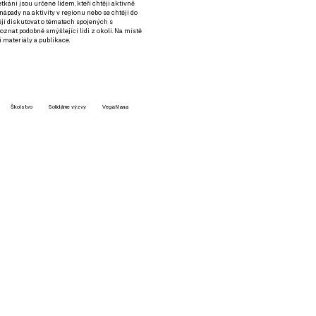
setkání jsou určené lidem, kteří chtějí aktivně
 nápady na aktivity v regionu nebo se chtějí do
tějí diskutovat o tématech spojených s
nat podobně smýšlející lidi z okolí. Na místě
 materiály a publikace.
Školstvo
Solidárne výzvy
VegaNana