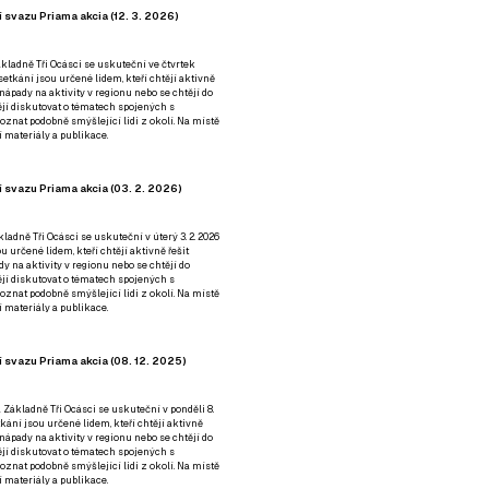
 svazu Priama akcia (12. 3. 2026)
kladně Tři Ocásci se uskuteční ve čtvrtek
é setkání jsou určené lidem, kteří chtějí aktivně
 nápady na aktivity v regionu nebo se chtějí do
tějí diskutovat o tématech spojených s
nat podobně smýšlející lidi z okolí. Na místě
 materiály a publikace.
 svazu Priama akcia (03. 2. 2026)
ladně Tři Ocásci se uskuteční v úterý 3. 2. 2026
ou určené lidem, kteří chtějí aktivně řešit
y na aktivity v regionu nebo se chtějí do
tějí diskutovat o tématech spojených s
nat podobně smýšlející lidi z okolí. Na místě
 materiály a publikace.
 svazu Priama akcia (08. 12. 2025)
 Základně Tři Ocásci se uskuteční v ponděli 8.
etkání jsou určené lidem, kteří chtějí aktivně
 nápady na aktivity v regionu nebo se chtějí do
tějí diskutovat o tématech spojených s
nat podobně smýšlející lidi z okolí. Na místě
 materiály a publikace.