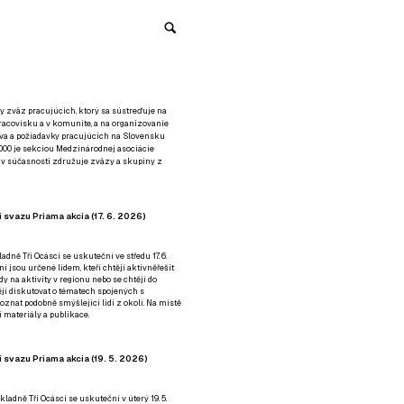
y zväz pracujúcich, ktorý sa sústreďuje na
racovisku a v komunite, a na organizovanie
áva a požiadavky pracujúcich na Slovensku
2000 je sekciou Medzinárodnej asociácie
á v súčasnosti združuje zväzy a skupiny z
 svazu Priama akcia (17. 6. 2026)
adně Tři Ocásci se uskuteční ve středu 17. 6.
ní jsou určené lidem, kteří chtějí aktivněřešit
y na aktivity v regionu nebo se chtějí do
tějí diskutovat o tématech spojených s
nat podobně smýšlející lidi z okolí. Na místě
 materiály a publikace.
 svazu Priama akcia (19. 5. 2026)
ladně Tři Ocásci se uskuteční v úterý 19. 5.