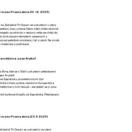
 svazu Priama akcia (10. 14. 2025)
 na Základně Tři Ocásci se uskuteční v úterý
é setkání jsou určené lidem, kteří chtějí aktivně
 nápady na aktivity v regionu nebo se chtějí do
tějí diskutovat o tématech spojených s
nat podobně smýšlející lidi z okolí. Na místě
 materiály a publikace.
arodějnice a pan Kryštof
o Brna, kde se v Sibiři uskuteční představení
pan Kryštof.
 ve Španělsku prostřednictvím čtyř
ické církve, justice, represivního aparátu a
odějnice s nimi bojuje – ale podaří se jí svou
tické loutkové divadlo ze Španělska. Představení
í svazu Priama akcia (23.9.2025)
ákladně Tři Ocásci se uskuteční ve uterý