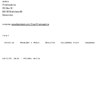
ADRESA
Priama akcia
P.O. Box 16
841 06 Bratislava 48
Slovensko
www.facebook.com/Zvaz.Priama.akcia
FACEBOOK
TAGY
COVID-19
PROBLÉMY V PRÁCI
ŠKOLSTVO
SOLIDÁRNE VÝZVY
VEGANANA
ANTI(©) 2024 -
PRIAMA AKCIA