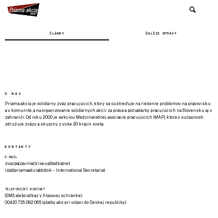
ČLÁNKY
ĎALŠIE SPRÁVY
O NÁS
Priama akcia je solidárny zväz pracujúcich, ktorý sa sústreďuje na riešenie problémov na pracovisku
a v komunite, a na organizovanie solidárnych akcií za práva a požiadavky pracujúcich na Slovensku aj v
zahraničí. Od roku 2000 je sekciou Medzinárodnej asociácie pracujúcich (MAP), ktorá v súčasnosti
združuje zväzy a skupiny z vyše 20 krajín sveta.
KONTAKTY
E-MAIL
zvazpa(zavináč)riseup(bodka)net
is(at)priamaakcia(dot)sk - International Secretariat
TELEFONICKÝ KONTAKT
(SMS alebo odkaz v hlasovej schránke):
00420 735 082 065 (platby ako pri volaní do Českej republiky)