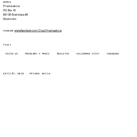
ADRESA
Priama akcia
P.O. Box 16
841 06 Bratislava 48
Slovensko
www.facebook.com/Zvaz.Priama.akcia
FACEBOOK
TAGY
COVID-19
PROBLÉMY V PRÁCI
ŠKOLSTVO
SOLIDÁRNE VÝZVY
VEGANANA
ANTI(©) 2024 -
PRIAMA AKCIA