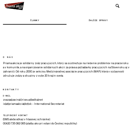
ČLÁNKY
ĎALŠIE SPRÁVY
O NÁS
Priama akcia je solidárny zväz pracujúcich, ktorý sa sústreďuje na riešenie problémov na pracovisku
a v komunite, a na organizovanie solidárnych akcií za práva a požiadavky pracujúcich na Slovensku aj v
zahraničí. Od roku 2000 je sekciou Medzinárodnej asociácie pracujúcich (MAP), ktorá v súčasnosti
združuje zväzy a skupiny z vyše 20 krajín sveta.
KONTAKTY
E-MAIL
zvazpa(zavináč)riseup(bodka)net
is(at)priamaakcia(dot)sk - International Secretariat
TELEFONICKÝ KONTAKT
(SMS alebo odkaz v hlasovej schránke):
00420 735 082 065 (platby ako pri volaní do Českej republiky)