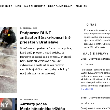
LIDARITA
MAP
NA STIAHNUTIE
PRACOVNÉ PRÁVO
ENGLISH
O NÁS
5. DECEMBRA 2023
Priama akcia je solidárn
Podporme BUNT -
riešenie problémov na p
antiautoritársky komunitný
solidárnych akcií za pr
aj v zahraničí. Od roku 
priestor v Bratislave
pracujúcich (MAP), ktor
vyše 20 krajín sveta.
V súčasnosti prebiehajú manuálne práce,
ktoré dajú priestoru novú podobu. Je
ĎALŠIE SPRÁVY
potrebné postarať sa o elektriku, pripraviť
Brno - Otevřené setkání
novú podlahu, vymaľovať, nakúpiť
vybavenie a postarať sa o množstvo
9. JÚNA 2026
menších aj väčších úloh, aby mohol byť
Páté
letošní setkání na Zákl
2026 v 19:00. Otevřené setká
nový priestor na jar otvorený.
problémy v práci, mají nápad
aktivit zapojit, případně ch
anarchosyndikalismem a poz
budou také naše propagační
(
FB událost
)
Brno - Otevřené setkání
20. NOVEMBRA 2023
Aktivity počas
12. MÁJA 2026
Medzinárodného týždňa
Čtvrtý
letošní setkání na Zák