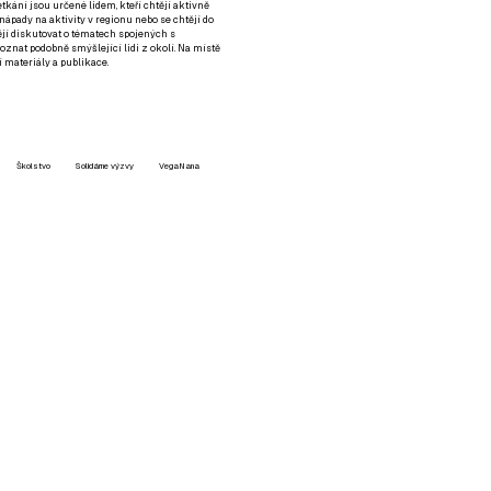
setkání jsou určené lidem, kteří chtějí aktivně
 nápady na aktivity v regionu nebo se chtějí do
tějí diskutovat o tématech spojených s
nat podobně smýšlející lidi z okolí. Na místě
 materiály a publikace.
Školstvo
Solidárne výzvy
VegaNana