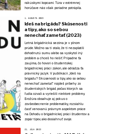
rakúskymi kopcami. Túra v extrémnej
horúčave nás však poriadne potrápila.
1. AUGUSTA 2023
Ideš na brigádu? Skúsenosti
a tipy, ako so sebou
nenechať zametať (2023)
Letná brigádnická sezóna je v plnom
prúde. Možno sa ti stalo, že ti nezaplatili
dohodnutú sumu alebo sa vyskytol iný
problém a chceš ho riešiť. Prípadne ťa
zaujíma, čo hovorí o študentskej
brigádnickej práci zákon, ale odrádza ťa
právnický jazyk. V publikácii „Ideš na
brigádu? Skúsenosti a tipy, ako so sebou
nenechať zametať” nájdeš príbehy zo
študentských brigád, počas ktorých sa
ľudia ozvali a vyriešili niektoré problémy.
Brožúra obsahuje aj pokus o
zovšeobecnenie problematiky, rozsiahlu
časť venovanú právnym aspektom práce
na Dohodu o brigádnickej práci študentov a
zopár tipov, ako dosiahnuť svoje.
21. JÚLA 2023