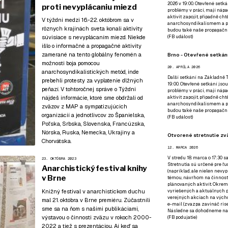
2026 v 19:00. Otevřené setká
proti nevyplácaniu miezd
problémy v práci, mají nápad
aktivit zapojit, případně ch
V týždni medzi 16.-22. októbrom sa v
anarchosyndikalismem a poz
rôznych krajinách sveta konali aktivity
budou také naše propagační
súvisiace s nevyplácaním miezd. Niekde
(
FB událost
)
išlo o informačné a propagačné aktivity
zamerané na tento globálny fenomén a
Brno - Otevřené setkání
možnosti boja pomocou
20. APRÍLA 2026
anarchosyndikalistických metód, inde
Další setkání na Základně Tř
prebehli protesty za vyplatenie dlžných
19:00. Otevřené setkání jsou
peňazí. V tohtoročnej správe o Týždni
problémy v práci, mají nápad
nájdeš informácie, ktoré sme obdržali od
aktivit zapojit, případně ch
anarchosyndikalismem a poz
zväzov z MAP a sympatizujúcich
budou také naše propagační
organizácií a jednotlivcov zo Španielska,
(
FB událost
)
Poľska, Srbska, Slovenska, Francúzska,
Nórska, Ruska, Nemecka, Ukrajiny a
Otvorené stretnutie zvä
Chorvátska.
12. MARCA 2026
V stredu 18. marca o 17:30 s
23. OKTÓBRA 2023
Stretnutia sú určené pre ľud
Anarchistický festival knihy
(napríklad, ale nielen nevy
v Brne
témou, návrhom na činnosť 
plánovaných aktivít. Okrem
Knižný festival v anarchistickom duchu
vyriešených a aktuálnych p
verejných akciach na výcho
mal 21. októbra v Brne premiéru. Zúčastnili
e-mail (zvazpa zavináč rise
sme sa na ňom s našimi publikáciami,
Následne sa dohodneme na p
výstavou o činnosti zväzu v rokoch 2000-
(
FB podujatie
)
2022 a tiež s prezentáciou. Aj keď sa