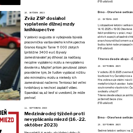
(
FB událost
)
Brno - Otevřené setkání
16. OKTÓBRA 2023
Zväz ZSP dosiahol
13. OKTÓBRA 2025
vyplatenie dlžnej mzdy
Listopadové letošní setkání
kníhkupectve
14. 10. 2025 v 19:00. Otevřen
řešit problémy v práci, mají
V polovici augusta si vybojovala bývalá
aktivit zapojit, případně ch
anarchosyndikalismem a poz
pracovníčka varšavského kníhkupectva
budou také naše propagační
Granos Ksiązki Tanie 11 000 zlotých
(
FB událost
)
(približne 3400 eur). Bývalý
zamestnávateľ jej dlhoval za nadčasy,
Títeres desde abajo - Č
neúplne vyplatenú mzdu a nevyplatenú
19. SEPTEMBRA 2025
dovolenku. Majiteľ pritom porušoval zákon
pravidelne tým, že ľuďom vyplácal nižšiu
V sobotu 20. 9. 2025 zveme d
loutkové hry Čarodějnice a 
ako minimálnu mzdu a niekedy ich
Hra zobrazuje státní násilí
zamestnával načierno. Tentoraz bol veľmi
metaforických postav: katol
tvrdohlavý a nechcel zaplatiť vôbec.
soukromého vlastnictví. Čar
svobodu uhájit?
Spamätal sa, až keď si uvedomil, že môže
Títeres desde abajo je poli
prehrať.
je (téměř) beze zlov.
(
FB událost
)
11. SEPTEMBRA 2023
Medzinárodný týždeň proti
Brno - Otevřené setkán
nevyplácaniu miezd (16.-22.
október 2023)
19. SEPTEMBRA 2025
Sedmé letošní setkání na Z
Nevyplatili ti mzdu, skúšobnú dobu či