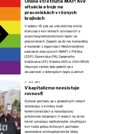
Online stretnutie MAP: Kvír
situácia a boje na
pracoviskách v rôznych
krajinách
V sobotu 16. júla sa uskutočnila online
diskusia o kvír témach súvisiacich s
anarchosyndikalistickými bojmi na
pracoviskách. Zapojili sa do nej kamarátky
a kamaráti z organizácií Medzinárodnej
asociácie pracujúcich (MAP) z Poľska
(ZSP), Slovenska (PA), Spojeného
kráľovstva (SF), Srbska (ASI) a USA (WSA).
Hlavným cieľom bolo podeliť sa o
skúsenosti z doterajších bojov a aktivít.
3. JÚLA 2023
V kapitalizme neexistuje
rovnosť!
Dúhové pochody sa v posledných rokoch
stretávajú s kritikou kvôli
komercionalizácii a narastajúcej
prítomnosti korporácií. V reakcii na tento
trend vytvárajú radikálnejšie zmýšľajúci
kvír ľudia počas dúhových pochodov
samostatné antikapitalistické bloky.