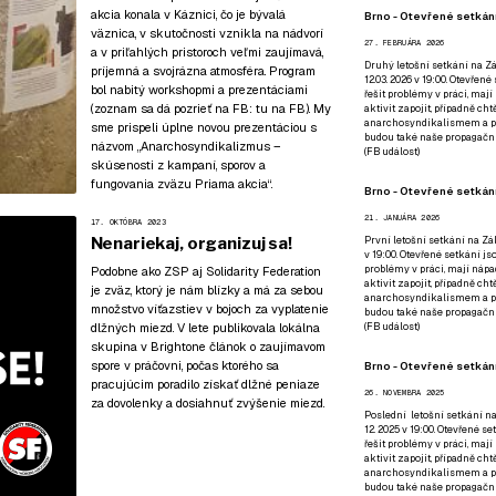
akcia konala v Káznici, čo je bývalá
Brno - Otevřené setkání
väznica, v skutočnosti vznikla na nádvorí
27. FEBRUÁRA 2026
a v priľahlých pristoroch veľmi zaujímavá,
Druhý letošní setkání na Zá
príjemná a svojrázna atmosféra. Program
12.03. 2026 v 19:00. Otevřen
bol nabitý workshopmi a prezentáciami
řešit problémy v práci, mají
(zoznam sa dá pozrieť na FB:
tu na FB
). My
aktivit zapojit, případně ch
anarchosyndikalismem a poz
sme prispeli úplne novou prezentáciou s
budou také naše propagační
názvom „Anarchosyndikalizmus –
(
FB událost
)
skúsenosti z kampaní, sporov a
fungovania zväzu Priama akcia“.
Brno - Otevřené setkání
21. JANUÁRA 2026
17. OKTÓBRA 2023
Nenariekaj, organizuj sa!
První letošní setkání na Zák
v 19:00. Otevřené setkání js
problémy v práci, mají nápad
Podobne ako ZSP aj Solidarity Federation
aktivit zapojit, případně ch
je zväz, ktorý je nám blízky a má za sebou
anarchosyndikalismem a poz
množstvo víťazstiev v bojoch za vyplatenie
budou také naše propagační
dlžných miezd. V lete publikovala lokálna
(
FB událost
)
skupina v Brightone článok o zaujímavom
spore v práčovni, počas ktorého sa
Brno - Otevřené setkání
pracujúcim poradilo získať dlžné peniaze
26. NOVEMBRA 2025
za dovolenky a dosiahnuť zvýšenie miezd.
Poslední letošní setkání na
12. 2025 v 19:00. Otevřené s
řešit problémy v práci, mají
aktivit zapojit, případně ch
anarchosyndikalismem a poz
budou také naše propagační