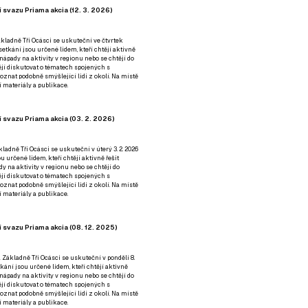
 svazu Priama akcia (12. 3. 2026)
kladně Tři Ocásci se uskuteční ve čtvrtek
é setkání jsou určené lidem, kteří chtějí aktivně
 nápady na aktivity v regionu nebo se chtějí do
tějí diskutovat o tématech spojených s
nat podobně smýšlející lidi z okolí. Na místě
 materiály a publikace.
 svazu Priama akcia (03. 2. 2026)
ladně Tři Ocásci se uskuteční v úterý 3. 2. 2026
ou určené lidem, kteří chtějí aktivně řešit
y na aktivity v regionu nebo se chtějí do
tějí diskutovat o tématech spojených s
nat podobně smýšlející lidi z okolí. Na místě
 materiály a publikace.
 svazu Priama akcia (08. 12. 2025)
 Základně Tři Ocásci se uskuteční v ponděli 8.
etkání jsou určené lidem, kteří chtějí aktivně
 nápady na aktivity v regionu nebo se chtějí do
tějí diskutovat o tématech spojených s
nat podobně smýšlející lidi z okolí. Na místě
 materiály a publikace.