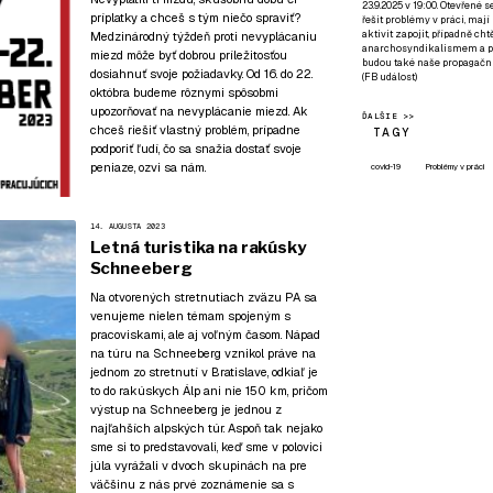
23.9.2025 v 19:00. Otevřené 
príplatky a chceš s tým niečo spraviť?
řešit problémy v práci, mají
aktivit zapojit, případně ch
Medzinárodný týždeň proti nevyplácaniu
anarchosyndikalismem a poz
miezd môže byť dobrou príležitosťou
budou také naše propagační
dosiahnuť svoje požiadavky. Od 16. do 22.
(
FB událost
)
októbra budeme rôznymi spôsobmi
upozorňovať na nevyplácanie miezd. Ak
ĎALŠIE >>
chceš riešiť vlastný problém, prípadne
TAGY
podporiť ľudí, čo sa snažia dostať svoje
peniaze, ozvi sa nám.
covid-19
Problémy v práci
14. AUGUSTA 2023
Letná turistika na rakúsky
Schneeberg
Na otvorených stretnutiach zväzu PA sa
venujeme nielen témam spojeným s
pracoviskami, ale aj voľným časom. Nápad
na túru na Schneeberg vznikol práve na
jednom zo stretnutí v Bratislave, odkiaľ je
to do rakúskych Álp ani nie 150 km, pričom
výstup na Schneeberg je jednou z
najľahších alpských túr. Aspoň tak nejako
sme si to predstavovali, keď sme v polovici
júla vyrážali v dvoch skupinách na pre
väčšinu z nás prvé zoznámenie sa s