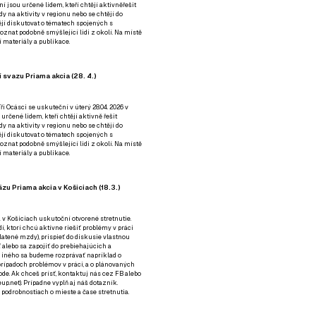
ní jsou určené lidem, kteří chtějí aktivněřešit
y na aktivity v regionu nebo se chtějí do
tějí diskutovat o tématech spojených s
nat podobně smýšlející lidi z okolí. Na místě
 materiály a publikace.
 svazu Priama akcia (28. 4.)
i Ocásci se uskuteční v úterý 28.04. 2026 v
 určené lidem, kteří chtějí aktivně řešit
y na aktivity v regionu nebo se chtějí do
tějí diskutovat o tématech spojených s
nat podobně smýšlející lidi z okolí. Na místě
 materiály a publikace.
zu Priama akcia v Košiciach (18.3.)
a v Košiciach uskutoční otvorené stretnutie.
í, ktorí chcú aktívne riešiť problémy v práci
platené mzdy), prispieť do diskusie vlastnou
alebo sa zapojiť do prebiehajúcich a
 iného sa budeme rozprávať napríklad o
rípadoch problémov v práci, a o plánovaných
de. Ak chceš prísť, kontaktuj nás cez
FB
alebo
up.net). Prípadne
vyplň aj náš dotazník
.
odrobnostiach o mieste a čase stretnutia.