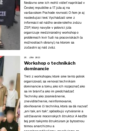
Nedávno sme ich mohli vidieť napríklad v
Českej republike a 17. júla aj na
varšavskom Pochode rovnosti. O ňom je aj
nasledujúci text. Vychádzali sme z
informácií od nášho sesterského zväzu
ZSP, ktorý navyše v polovici júla
organizuje medzinárodný workshop o
problémoch kvír ľudí na pracoviskách (a
možnostiach obrany), na ktorom sa
zúčastní aj náš zväz.
26. JÚNA 2023
Workshop o technikách
dominancie
Tretí z workshopov, ktoré sme tento polrok
organizovali, sa venoval technikám
dominancie a tomu, ako ich rozpoznať, ako
sa im brániť a ako im predchádzať.
Techniky ako zosmiešnenie,
zneviditeľnenie, neinformovanie,
obviňovanie či technika, ktorá sa dá nazvať
„ani tak, ani tak“, spôsobujú vytváranie a
udržiavanie mocenských štruktúr. A keďže
boj proti takýmto štruktúram je bytostnou
témou anarchizmu a
anarchosyndikalizmu, považujeme za