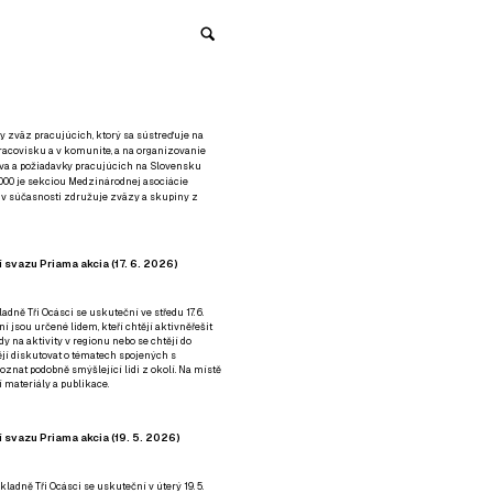
y zväz pracujúcich, ktorý sa sústreďuje na
racovisku a v komunite, a na organizovanie
áva a požiadavky pracujúcich na Slovensku
2000 je sekciou Medzinárodnej asociácie
á v súčasnosti združuje zväzy a skupiny z
 svazu Priama akcia (17. 6. 2026)
adně Tři Ocásci se uskuteční ve středu 17. 6.
ní jsou určené lidem, kteří chtějí aktivněřešit
y na aktivity v regionu nebo se chtějí do
tějí diskutovat o tématech spojených s
nat podobně smýšlející lidi z okolí. Na místě
 materiály a publikace.
 svazu Priama akcia (19. 5. 2026)
ladně Tři Ocásci se uskuteční v úterý 19. 5.