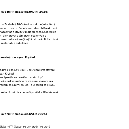
 svazu Priama akcia (10. 14. 2025)
 na Základně Tři Ocásci se uskuteční v úterý
é setkání jsou určené lidem, kteří chtějí aktivně
 nápady na aktivity v regionu nebo se chtějí do
tějí diskutovat o tématech spojených s
nat podobně smýšlející lidi z okolí. Na místě
 materiály a publikace.
arodějnice a pan Kryštof
o Brna, kde se v Sibiři uskuteční představení
pan Kryštof.
 ve Španělsku prostřednictvím čtyř
ické církve, justice, represivního aparátu a
odějnice s nimi bojuje – ale podaří se jí svou
tické loutkové divadlo ze Španělska. Představení
í svazu Priama akcia (23.9.2025)
ákladně Tři Ocásci se uskuteční ve uterý