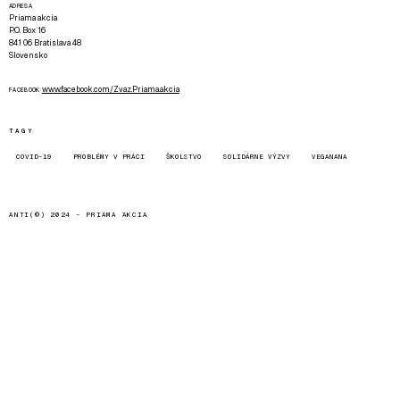
ADRESA
Priama akcia
P.O. Box 16
841 06 Bratislava 48
Slovensko
www.facebook.com/Zvaz.Priama.akcia
FACEBOOK
TAGY
COVID-19
PROBLÉMY V PRÁCI
ŠKOLSTVO
SOLIDÁRNE VÝZVY
VEGANANA
ANTI(©) 2024 -
PRIAMA AKCIA