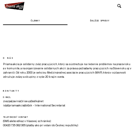
ČLÁNKY
ĎALŠIE SPRÁVY
O NÁS
Priama akcia je solidárny zväz pracujúcich, ktorý sa sústreďuje na riešenie problémov na pracovisku
a v komunite, a na organizovanie solidárnych akcií za práva a požiadavky pracujúcich na Slovensku aj v
zahraničí. Od roku 2000 je sekciou Medzinárodnej asociácie pracujúcich (MAP), ktorá v súčasnosti
združuje zväzy a skupiny z vyše 20 krajín sveta.
KONTAKTY
E-MAIL
zvazpa(zavináč)riseup(bodka)net
is(at)priamaakcia(dot)sk - International Secretariat
TELEFONICKÝ KONTAKT
(SMS alebo odkaz v hlasovej schránke):
00420 735 082 065 (platby ako pri volaní do Českej republiky)