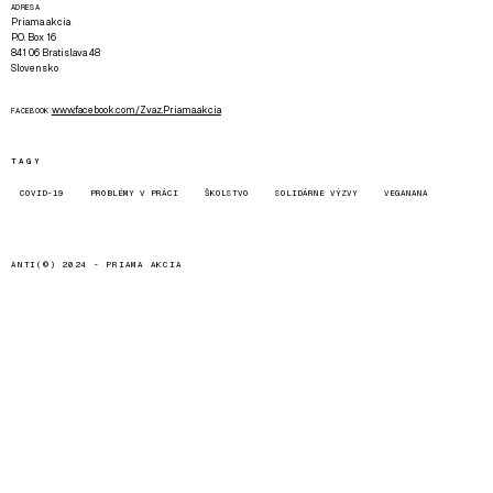
ADRESA
Priama akcia
P.O. Box 16
841 06 Bratislava 48
Slovensko
www.facebook.com/Zvaz.Priama.akcia
FACEBOOK
TAGY
COVID-19
PROBLÉMY V PRÁCI
ŠKOLSTVO
SOLIDÁRNE VÝZVY
VEGANANA
ANTI(©) 2024 -
PRIAMA AKCIA