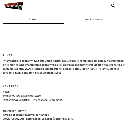
ČLÁNKY
ĎALŠIE SPRÁVY
O NÁS
Priama akcia je solidárny zväz pracujúcich, ktorý sa sústreďuje na riešenie problémov na pracovisku
a v komunite, a na organizovanie solidárnych akcií za práva a požiadavky pracujúcich na Slovensku aj v
zahraničí. Od roku 2000 je sekciou Medzinárodnej asociácie pracujúcich (MAP), ktorá v súčasnosti
združuje zväzy a skupiny z vyše 20 krajín sveta.
KONTAKTY
E-MAIL
zvazpa(zavináč)riseup(bodka)net
is(at)priamaakcia(dot)sk - International Secretariat
TELEFONICKÝ KONTAKT
(SMS alebo odkaz v hlasovej schránke):
00420 735 082 065 (platby ako pri volaní do Českej republiky)