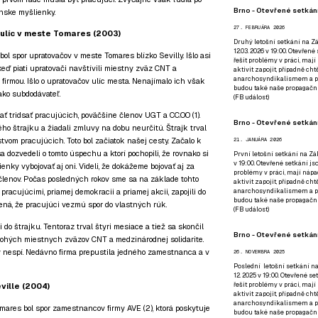
Brno - Otevřené setkání
ínske myšlienky.
27. FEBRUÁRA 2026
 ulíc v meste Tomares (2003)
Druhý letošní setkání na Zá
12.03. 2026 v 19:00. Otevřen
, bol spor upratovačov v meste Tomares blízko Sevilly. Išlo asi
řešit problémy v práci, mají
 keď piati upratovači navštívili miestny zväz CNT a
aktivit zapojit, případně ch
anarchosyndikalismem a poz
firmou. Išlo o upratovačov ulíc mesta. Nenajímalo ich však
budou také naše propagační
 ako subdodávateľ.
(
FB událost
)
ť tridsať pracujúcich, poväčšine členov UGT a CC.OO (1).
Brno - Otevřené setkání
o štrajku a žiadali zmluvy na dobu neurčitú. Štrajk trval
tvom pracujúcich. Toto bol začiatok našej cesty. Začalo k
21. JANUÁRA 2026
a dozvedeli o tomto úspechu a ktorí pochopili, že rovnako si
První letošní setkání na Zák
v 19:00. Otevřené setkání js
nky vybojovať aj oni. Videli, že dokážeme bojovať aj za
problémy v práci, mají nápad
členov. Počas posledných rokov sme sa na základe tohto
aktivit zapojit, případně ch
anarchosyndikalismem a poz
pracujúcimi, priamej demokracii a priamej akcii, zapojili do
budou také naše propagační
ná, že pracujúci vezmú spor do vlastných rúk.
(
FB událost
)
i do štrajku. Tentoraz trval štyri mesiace a tiež sa skončil
Brno - Otevřené setkání
hých miestnych zväzov CNT a medzinárodnej solidarite.
dy nespí. Nedávno firma prepustila jedného zamestnanca a v
26. NOVEMBRA 2025
Poslední letošní setkání na
12. 2025 v 19:00. Otevřené s
řešit problémy v práci, mají
ville (2004)
aktivit zapojit, případně ch
anarchosyndikalismem a poz
omares bol spor zamestnancov firmy AVE (2), ktorá poskytuje
budou také naše propagační