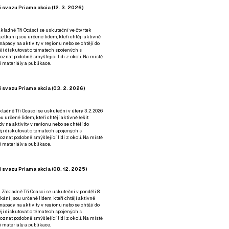
 svazu Priama akcia (12. 3. 2026)
kladně Tři Ocásci se uskuteční ve čtvrtek
é setkání jsou určené lidem, kteří chtějí aktivně
 nápady na aktivity v regionu nebo se chtějí do
tějí diskutovat o tématech spojených s
nat podobně smýšlející lidi z okolí. Na místě
 materiály a publikace.
 svazu Priama akcia (03. 2. 2026)
ladně Tři Ocásci se uskuteční v úterý 3. 2. 2026
ou určené lidem, kteří chtějí aktivně řešit
y na aktivity v regionu nebo se chtějí do
tějí diskutovat o tématech spojených s
nat podobně smýšlející lidi z okolí. Na místě
 materiály a publikace.
 svazu Priama akcia (08. 12. 2025)
 Základně Tři Ocásci se uskuteční v ponděli 8.
etkání jsou určené lidem, kteří chtějí aktivně
 nápady na aktivity v regionu nebo se chtějí do
tějí diskutovat o tématech spojených s
nat podobně smýšlející lidi z okolí. Na místě
 materiály a publikace.