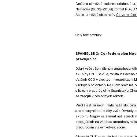
Brožúru si môžeš zadarmo stiahnuť tu:
Nemecka (2003-2009)
(formát PDF, 3
Alebo ju môžeš objednať v
Červeno-čiern
Celý text brožúry:
ŠPANIELSKO: Confederación Naci
pracujúcich
Dobrý večer. Som členom anarchosyndik
skupiny CNT-Sevilla, mesta ležiaceho 
ďalších 600 v okolitých mestečkách. M
všetkých sektoroch. Na Slovensko ma po
o bojoch pracujúcich v Španielsku. Chce
sa zapojili v posledných rokoch.
Pred šiestimi rokmi mala naša skupina v
anarchosyndikalistický zväz. Dovtedy 
skupinu. Najprv sa zmenil náš spôsob m
pracujúcich na základe anarchosyndikal
pracujúcimi v akomkoľvek spore.
Členovia CNT nemusia byť anarchisti. V