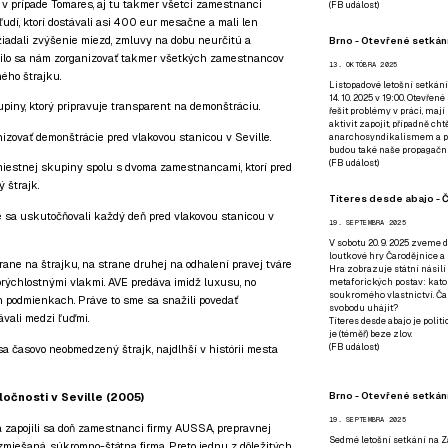
v prípade Tomares, aj tu takmer všetci zamestnanci
(
FB událost
)
ľudí, ktorí dostávali asi 400 eur mesačne a mali len
iadali zvýšenie miezd, zmluvy na dobu neurčitú a
Brno - Otevřené setkání
rilo sa nám zorganizovať takmer všetkých zamestnancov
13. OKTÓBRA 2025
ého štrajku.
Listopadové letošní setkání
14. 10. 2025 v 19:00. Otevřen
upiny, ktorý pripravuje transparent na demonštráciu.
řešit problémy v práci, mají
aktivit zapojit, případně ch
nizovať demonštrácie pred vlakovou stanicou v Seville.
anarchosyndikalismem a poz
budou také naše propagační
(
FB událost
)
 miestnej skupiny spolu s dvoma zamestnancami, ktorí pred
 štrajk.
Títeres desde abajo - Č
aké sa uskutočňovali každý deň pred vlakovou stanicou v
19. SEPTEMBRA 2025
V sobotu 20. 9. 2025 zveme d
loutkové hry Čarodějnice a 
trane na štrajku, na strane druhej na odhalení pravej tváre
Hra zobrazuje státní násilí
orýchlostnými vlakmi. AVE predáva imidž luxusu, no
metaforických postav: katol
soukromého vlastnictví. Čar
 podmienkach. Práve to sme sa snažili povedať
svobodu uhájit?
ávali medzi ľuďmi.
Títeres desde abajo je poli
je (téměř) beze zlov.
(
FB událost
)
 sa časovo neobmedzený štrajk, najdlhší v histórii mesta
Brno - Otevřené setkán
ločnosti v Seville (2005)
19. SEPTEMBRA 2025
a zapojili sa doň zamestnanci firmy AUSSA, prepravnej
Sedmé letošní setkání na Z
 zmiešaná, súkromno-štátna firma. Preto jednu z dôležitých