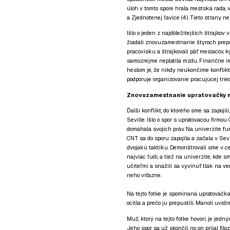
úloh v tomto spore hrala mestská rada, v
a Zjednotenej ľavice (4). Tieto strany n
Išlo o jeden z najdôležitejších štrajkov v
žiadali znovuzamestnanie štyroch prepu
pracovisku a štrajkovali päť mesiacov, k
samozrejme neplatila mzdu. Finančne im
heslom je, že nikdy neukončíme konflikt
podporuje organizovanie pracujúcej trie
Znovuzamestnanie upratovačky na
Ďalší konflikt, do ktorého sme sa zapoj
Seville. Išlo o spor s upratovacou firmo
domáhala svojich práv. Na univerzite fun
CNT sa do sporu zapojila a začala v Se
dvojakú taktiku. Demonštrovali sme v ce
najviac ľudí, a tiež na univerzite, kde s
učiteľmi a snažili sa vyvinúť tlak na ved
neho víťazne.
Na tejto fotke je spomínaná upratovačka
ocitla a prečo ju prepustili. Manoli uvid
Muž, ktorý na tejto fotke hovorí, je jed
Jeho spor sa už skončil, no on prijal fil