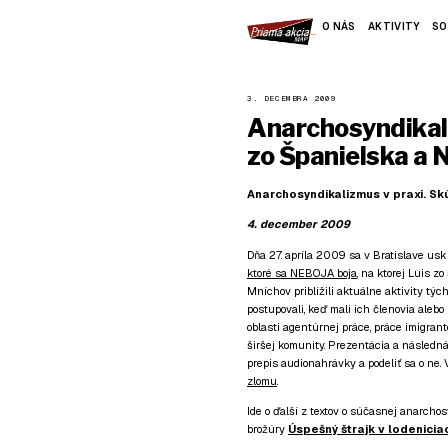
O NÁS
AKTIVITY
SO
3. DECEMBRA 2009
Anarchosyndikali
zo Španielska a
Anarchosyndikalizmus v praxi. S
4. december 2009
Dňa 27. apríla 2009 sa v Bratislave us
ktoré sa NEBOJA boja
, na ktorej Luis 
Mníchov priblížili aktuálne aktivity týc
postupovali, keď mali ich členovia alebo i
oblasti agentúrnej práce, práce imigranto
širšej komunity. Prezentácia a následná
prepis audionahrávky a podeliť sa o ne
zlomu
.
Ide o ďalší z textov o súčasnej anarchos
brožúry
Úspešný štrajk v lodenicia