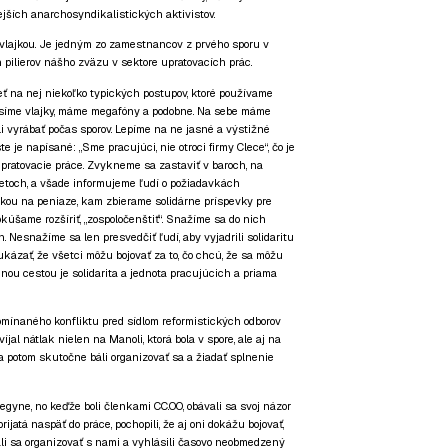
ejších anarchosyndikalistických aktivistov.
s vlajkou. Je jedným zo zamestnancov z prvého sporu v
pilierov nášho zväzu v sektore upratovacích prác.
ieť na nej niekoľko typických postupov, ktoré používame
nosíme vlajky, máme megafóny a podobne. Na sebe máme
li vyrábať počas sporov. Lepíme na ne jasné a výstižné
e je napísané: „Sme pracujúci, nie otroci firmy Clece“, čo je
upratovacie práce. Zvykneme sa zastaviť v baroch, na
etoch, a všade informujeme ľudí o požiadavkách
čkou na peniaze, kam zbierame solidárne príspevky pre
kúšame rozšíriť, „zospoločenštiť“. Snažíme sa do nich
. Nesnažíme sa len presvedčiť ľudí, aby vyjadrili solidaritu
ukázať, že všetci môžu bojovať za to, čo chcú, že sa môžu
inou cestou je solidarita a jednota pracujúcich a priama
omínaného konfliktu pred sídlom reformistických odborov
jal nátlak nielen na Manoli, ktorá bola v spore, ale aj na
a potom skutočne báli organizovať sa a žiadať splnenie
legyne, no keďže boli členkami CC.OO, obávali sa svoj názor
rijatá naspäť do práce, pochopili, že aj oni dokážu bojovať,
čali sa organizovať s nami a vyhlásili časovo neobmedzený