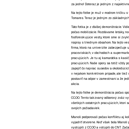
za jedno! Doteraz je jedným z najaktívn
Na tejto fotke je muž v modrom tričku 
Tomares. Teraz je jedným zo základných 
Táto fotka je z ďalšej demonštrácie. Vid
počas mobilizácie. Rozdávame letáky, 
fosforeskujúce vesty, ktoré sme si zvyk
nápisy s triednym obsahom. Na tejto vest
firma, ktorá na univerzite zabezpečuje 
pracoviskách, v obchodoch a supermark
pracujúcich. Je tu aj kamarátka s kasi
pracujúcich. Naše spory sa totiž vždy po
zapojiť čo najviac susedov a okoloidúcich
v nejakom konkrétnom prípade, ale tiež 
postaviť na odpor v zamestnaní a že jed
akcia.
Na tejto fotke je demonštrácia počas sp
CC.OO. Tento takzvaný odborový zväz vyví
všetkých ostatných pracujúcich, ktorí s
svojich požiadaviek.
Manoli podporovali počas konfliktu aj ko
vyjadriť otvorene. Keď však bola Manoli p
vystúpili z CC.OO a vstúpili do CNT. Za