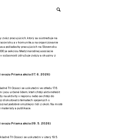
y zväz pracujúcich, ktorý sa sústreďuje na
racovisku a v komunite, a na organizovanie
áva a požiadavky pracujúcich na Slovensku
2000 je sekciou Medzinárodnej asociácie
á v súčasnosti združuje zväzy a skupiny z
 svazu Priama akcia (17. 6. 2026)
adně Tři Ocásci se uskuteční ve středu 17. 6.
ní jsou určené lidem, kteří chtějí aktivněřešit
y na aktivity v regionu nebo se chtějí do
tějí diskutovat o tématech spojených s
nat podobně smýšlející lidi z okolí. Na místě
 materiály a publikace.
 svazu Priama akcia (19. 5. 2026)
ladně Tři Ocásci se uskuteční v úterý 19. 5.