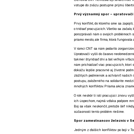
vstupe do zväzu postupne prijmú libert
Prvý významný spor – upratovači
Prvý konflikt, do ktorého sme sa zapojili
o tridsať pracujúcich. Všetko sa začalo,
porozprávali nám o svojich problémoch s 
priamo mesto, ale firma, ktorá fungovala
V rámci CNT sa nám podarilo zorganizova
Upratovači vyšli do časovo neobmedzenéh
takmer štyridsať dní a bol veľkým víťazs
nám prichádzať viac pracujúcich, ktorí s
dokážu lepšie pracovné aj životné podmie
zložitých podmienok a ochrániť našich 
postupu, založeného na solidarite medzi 
mnohých konfliktov. Priama akcia zname
O rok neskôr tí istí pracujúci znovu vyšl
ich úspechom, najmä vďaka podpore mno
Boj sa však neskončil, pretože šéf nik
súčasnosti tento problém riešime.
Spor zamestnancov železníc v Se
Jedným z ďalších konfliktov po boji v T