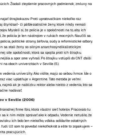
ujúcich. Žiadali zlepšenie pracovných podmienok, zmluvy na
a najať štrajkokazov. Proti upratovačkám niekoľko ráz
 aj štyridsať- či päťdesiatročné ženy, ktoré nikdy nemali
ov. Mysleli si, že polícia je v spoločnosti na to, aby ich
i, že polícia je len nástrojom v rukách mocných. Naučili sa
polícia, politické strany, šéfovia, súdy a reformistické odbory.
ien sa stali ženy so silným anarchosyndikalistickým
j sile spoločnosti, ktorá sa spojila proti ich štrajku.
lnejšia a spor sme vyhrali. Po štrajku vstúpili do CNT ďalší
í na oboch univerzitách v Seville (5).
m vedenia univerzity. Ako vidíte, majú so sebou hrnce. Ide o
raz viac uplatňuje v Argentíne. Táto metóda je veľmi
, najmä ak je nablízku rektor alebo niekto z vedenia, kto sa
začne nadávať.
v v Seville (2006)
národnej firme Ibis, ktorá vlastní sieť hotelov. Pracovalo tu
že sa k nim môže správať ako k odpadu. Vedenie netušilo, že
covisku ich bolo len niekoľko, vďaka solidarite ostatných
a ľudí. Už som to povedal niekoľkokrát a ešte to zopakujem –
arita pracujúcich.