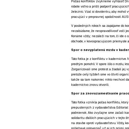
Počas konfliktov zvykneme vyhlásiť Dni
robote voľno a prišli podporiť pracujúci
železníc. Vzal si dovolenku, aby mohol vy
pracujúci v prepravnej spoločnosti AUS
V posledných rokoch sa zapájame do kon
nezabúdame, že nespravodlivosť voči jed
Konáme vždy; nezáleží na tom, či ide o sp
obchode, v kovospracujúcom priemysle al
Spor o nevyplatenú mzdu v kadern
Táto fotka je z konfliktu v kaderníctve
predtým pomohli. V spore išlo o mzdu, kt
Zorganizovali sme protest a žiadali jej v
pretože celý týždeň sme vo štvrti organi
takže sa tam nakoniec nikto nechcel dať
kaderníctvo znovu otvorili.
Spor za znovuzamestnanie pracov
Táto fotka vznikla počas konfliktu, ktor
prepustených z vydavateľstva Editorial 
podmienok. Ako zvyčajne sme začali ka
solidaritu ďalších pracujúcich v tejto št
na stavbe oproti vydavateľstvu. Vždy, ke
priliehavé oslovenia], už aj ich prijmi sp