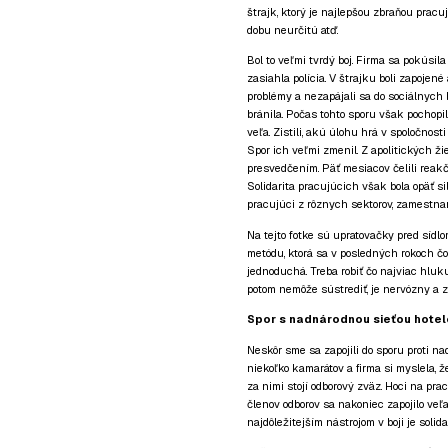
štrajk, ktorý je najlepšou zbraňou prac
dobu neurčitú atď.
Bol to veľmi tvrdý boj. Firma sa pokúsil
zasiahla polícia. V štrajku boli zapojené
problémy a nezapájali sa do sociálnych boj
bránila. Počas tohto sporu však pochopil
veľa. Zistili, akú úlohu hrá v spoločnosti 
Spor ich veľmi zmenil. Z apolitických ž
presvedčením. Päť mesiacov čelili reakčne
Solidarita pracujúcich však bola opäť si
pracujúci z rôznych sektorov, zamestnan
Na tejto fotke sú upratovačky pred sídlo
metódu, ktorá sa v posledných rokoch čo
jednoduchá. Treba robiť čo najviac hluku
potom nemôže sústrediť, je nervózny a 
Spor s nadnárodnou sieťou hotelo
Neskôr sme sa zapojili do sporu proti nad
niekoľko kamarátov a firma si myslela, 
za nimi stojí odborový zväz. Hoci na pra
členov odborov sa nakoniec zapojilo veľ
najdôležitejším nástrojom v boji je solid