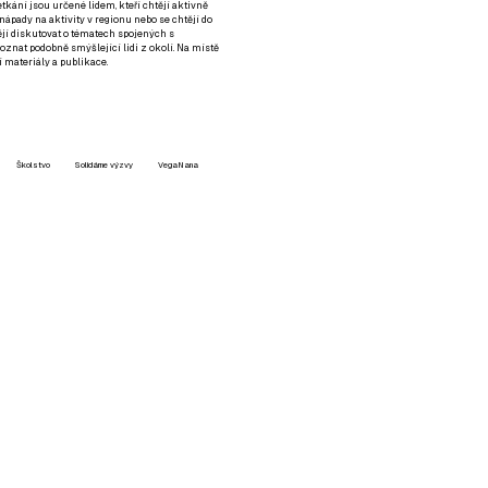
setkání jsou určené lidem, kteří chtějí aktivně
 nápady na aktivity v regionu nebo se chtějí do
tějí diskutovat o tématech spojených s
nat podobně smýšlející lidi z okolí. Na místě
 materiály a publikace.
Školstvo
Solidárne výzvy
VegaNana