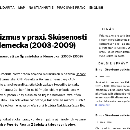
LIDARITA
MAP
NA STIAHNUTIE
PRACOVNÉ PRÁVO
ENGLISH
O NÁS
zmus v praxi. Skúsenosti
Priama akcia je solidárn
riešenie problémov na p
 Nemecka (2003-2009)
solidárnych akcií za pr
aj v zahraničí. Od roku 
pracujúcich (MAP), ktor
kúsenosti zo Španielska a Nemecka (2003-2009)
vyše 20 krajín sveta.
ĎALŠIE SPRÁVY
Brno - Otevřené setkání
kutočnila prezentácia spojená s diskusiou s názvom
Odbory,
9. JÚNA 2026
zo španielskej CNT-Sevilla a Roman z nemeckej FAU-
Páté
letošní setkání na Zákl
hto anarchosyndikalistických zväzov. Hovorili o tom, ako
2026 v 19:00. Otevřené setká
ní pracujúci konflikt so šéfmi, čo robili v prípade boja v
problémy v práci, mají nápad
aktivit zapojit, případně ch
v či počas krízy a ako sa dá boj z pracoviska rozšíriť do
anarchosyndikalismem a poz
 diskusia boli veľmi podnetné, a tak sme sa rozhodli urobiť
budou také naše propagační
. Výsledkom je nová plnofarebná brožúra
Nakladateľstva Bod
(
FB událost
)
Brno - Otevřené setkání
yndikalistickej praxi, ku ktorým patria aj minulý rok vydané
12. MÁJA 2026
ch v Puerto Real
a
Zápisky z triednych bojov
.
Čtvrtý
letošní setkání na Zák