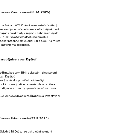
 svazu Priama akcia (10. 14. 2025)
 na Základně Tři Ocásci se uskuteční v úterý
é setkání jsou určené lidem, kteří chtějí aktivně
 nápady na aktivity v regionu nebo se chtějí do
tějí diskutovat o tématech spojených s
nat podobně smýšlející lidi z okolí. Na místě
 materiály a publikace.
arodějnice a pan Kryštof
o Brna, kde se v Sibiři uskuteční představení
pan Kryštof.
 ve Španělsku prostřednictvím čtyř
ické církve, justice, represivního aparátu a
odějnice s nimi bojuje – ale podaří se jí svou
tické loutkové divadlo ze Španělska. Představení
í svazu Priama akcia (23.9.2025)
ákladně Tři Ocásci se uskuteční ve uterý