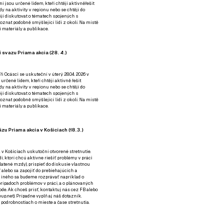
ní jsou určené lidem, kteří chtějí aktivněřešit
y na aktivity v regionu nebo se chtějí do
tějí diskutovat o tématech spojených s
nat podobně smýšlející lidi z okolí. Na místě
 materiály a publikace.
 svazu Priama akcia (28. 4.)
i Ocásci se uskuteční v úterý 28.04. 2026 v
 určené lidem, kteří chtějí aktivně řešit
y na aktivity v regionu nebo se chtějí do
tějí diskutovat o tématech spojených s
nat podobně smýšlející lidi z okolí. Na místě
 materiály a publikace.
zu Priama akcia v Košiciach (18.3.)
a v Košiciach uskutoční otvorené stretnutie.
í, ktorí chcú aktívne riešiť problémy v práci
platené mzdy), prispieť do diskusie vlastnou
alebo sa zapojiť do prebiehajúcich a
 iného sa budeme rozprávať napríklad o
rípadoch problémov v práci, a o plánovaných
de. Ak chceš prísť, kontaktuj nás cez
FB
alebo
up.net). Prípadne
vyplň aj náš dotazník
.
odrobnostiach o mieste a čase stretnutia.