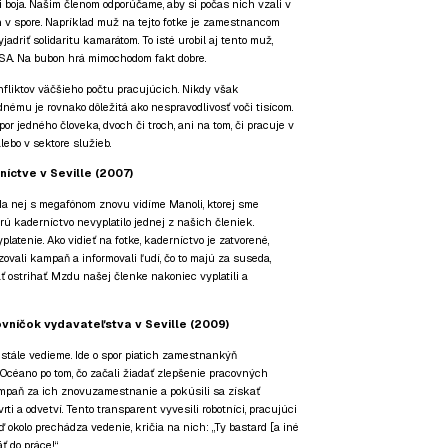
 boja. Našim členom odporúčame, aby si počas nich vzali v
ch v spore. Napríklad muž na tejto fotke je zamestnancom
jadriť solidaritu kamarátom. To isté urobil aj tento muž,
SA. Na bubon hrá mimochodom fakt dobre.
fliktov väčšieho počtu pracujúcich. Nikdy však
nému je rovnako dôležitá ako nespravodlivosť voči tisícom.
or jedného človeka, dvoch či troch, ani na tom, či pracuje v
ebo v sektore služieb.
íctve v Seville (2007)
. Na nej s megafónom znovu vidíme Manoli, ktorej sme
orú kaderníctvo nevyplatilo jednej z našich členiek.
yplatenie. Ako vidieť na fotke, kaderníctvo je zatvorené,
zovali kampaň a informovali ľudí, čo to majú za suseda,
 ostrihať. Mzdu našej členke nakoniec vyplatili a
níčok vydavateľstva v Seville (2009)
ý stále vedieme. Ide o spor piatich zamestnankýň
Océano po tom, čo začali žiadať zlepšenie pracovných
mpaň za ich znovuzamestnanie a pokúsili sa získať
vrti a odvetví. Tento transparent vyvesili robotníci, pracujúci
ď okolo prechádza vedenie, kričia na nich: „Ty bastard [a iné
äť do práce!“