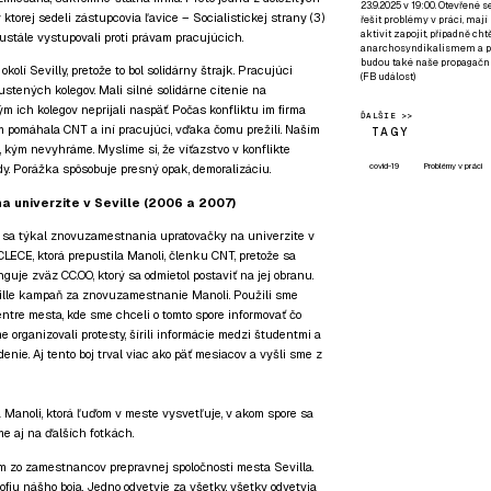
23.9.2025 v 19:00. Otevřené 
 ktorej sedeli zástupcovia ľavice – Socialistickej strany (3)
řešit problémy v práci, mají
aktivit zapojit, případně ch
eustále vystupovali proti právam pracujúcich.
anarchosyndikalismem a poz
budou také naše propagační
 okolí Sevilly, pretože to bol solidárny štrajk. Pracujúci
(
FB událost
)
stených kolegov. Mali silné solidárne cítenie na
ým ich kolegov neprijali naspäť. Počas konfliktu im firma
ĎALŠIE >>
 pomáhala CNT a iní pracujúci, vďaka čomu prežili. Naším
TAGY
, kým nevyhráme. Myslíme si, že víťazstvo v konflikte
covid-19
Problémy v práci
dy. Porážka spôsobuje presný opak, demoralizáciu.
 univerzite v Seville (2006 a 2007)
ili, sa týkal znovuzamestnania upratovačky na univerzite v
u CLECE, ktorá prepustila Manoli, členku CNT, pretože sa
guje zväz CC.OO, ktorý sa odmietol postaviť na jej obranu.
ville kampaň za znovuzamestnanie Manoli. Použili sme
ntre mesta, kde sme chceli o tomto spore informovať čo
me organizovali protesty, šírili informácie medzi študentmi a
enie. Aj tento boj trval viac ako päť mesiacov a vyšli sme z
 Manoli, ktorá ľuďom v meste vysvetľuje, v akom spore sa
íme aj na ďalších fotkách.
ným zo zamestnancov prepravnej spoločnosti mesta Sevilla.
ozofiu nášho boja. Jedno odvetvie za všetky, všetky odvetvia