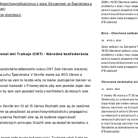
2026 v 19:00. Otevřené setká
Anarchosyndikalizmus v praxi. Skúsenosti zo Španielska a
problémy v práci, mají nápad
 MB)
aktivit zapojit, případně ch
anarchosyndikalismem a poz
ej distribúcii
.
budou také naše propagační
(
FB událost
)
Brno - Otevřené setkání
20. APRÍLA 2026
Další setkání na Základně Tř
19:00. Otevřené setkání jsou
onal del Trabajo (CNT) - Národná konfederácia
problémy v práci, mají nápad
aktivit zapojit, případně ch
anarchosyndikalismem a poz
budou také naše propagační
alistického odborového zväzu CNT. Som členom miestnej
(
FB událost
)
na juhu Španielska. V Seville máme asi 600 členov a
ožno sa vám to nezdá veľa, no máme zastúpenie takmer vo
Otvorené stretnutie zvä
zvali kamaráti z Priamej akcie, aby som povedal zopár slov
12. MARCA 2026
l by som vám povedať niečo o konfliktoch, do ktorých sme
V stredu 18. marca o 17:30 s
Stretnutia sú určené pre ľud
(napríklad, ale nielen nevy
 Seville len 10 až 15 členov. Rozhodli sme sa, že založíme
témou, návrhom na činnosť 
sme sa považovali za anarchosyndikalistickú propagačnú
plánovaných aktivít. Okrem
vyriešených a aktuálnych p
yslenia. Rozhodli sme sa, že budeme organizovať
verejných akciach na výcho
istických princípov. Snažili sme sa dostať do kontaktu s
e-mail (zvazpa zavináč rise
Následne sa dohodneme na p
(
FB podujatie
)
 prvom rade musia byť pracujúci. Zvyčajne však ľudia po