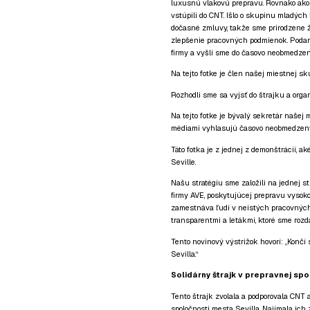
luxusnú vlakovú prepravu. Rovnako ako 
vstúpili do CNT. Išlo o skupinu mladých 
dočasné zmluvy, takže sme prirodzene ž
zlepšenie pracovných podmienok. Poda
firmy a vyšli sme do časovo neobmedzen
Na tejto fotke je člen našej miestnej sk
Rozhodli sme sa vyjsť do štrajku a orga
Na tejto fotke je bývalý sekretár našej
médiami vyhlasujú časovo neobmedzený
Táto fotka je z jednej z demonštrácií, 
Seville.
Našu stratégiu sme založili na jednej s
firmy AVE, poskytujúcej prepravu vysok
zamestnáva ľudí v neistých pracovných
transparentmi a letákmi, ktoré sme rozd
Tento novinový výstrižok hovorí: „Končí
Sevilla.“
Solidárny štrajk v prepravnej spo
Tento štrajk zvolala a podporovala CNT 
spoločnosti mesta Sevilla. Najímala ich