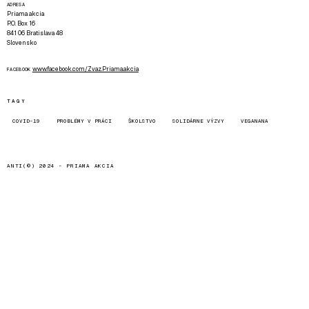
ADRESA
Priama akcia
P.O. Box 16
841 06 Bratislava 48
Slovensko
www.facebook.com/Zvaz.Priama.akcia
FACEBOOK
TAGY
COVID-19
PROBLÉMY V PRÁCI
ŠKOLSTVO
SOLIDÁRNE VÝZVY
VEGANANA
ANTI(©) 2024 -
PRIAMA AKCIA