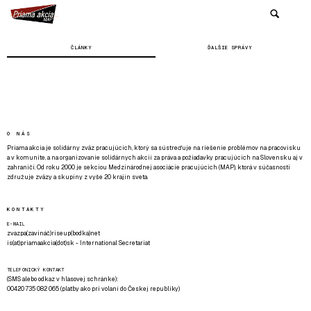
ČLÁNKY
ĎALŠIE SPRÁVY
O NÁS
Priama akcia je solidárny zväz pracujúcich, ktorý sa sústreďuje na riešenie problémov na pracovisku
a v komunite, a na organizovanie solidárnych akcií za práva a požiadavky pracujúcich na Slovensku aj v
zahraničí. Od roku 2000 je sekciou Medzinárodnej asociácie pracujúcich (MAP), ktorá v súčasnosti
združuje zväzy a skupiny z vyše 20 krajín sveta.
KONTAKTY
E-MAIL
zvazpa(zavináč)riseup(bodka)net
is(at)priamaakcia(dot)sk - International Secretariat
TELEFONICKÝ KONTAKT
(SMS alebo odkaz v hlasovej schránke):
00420 735 082 065 (platby ako pri volaní do Českej republiky)