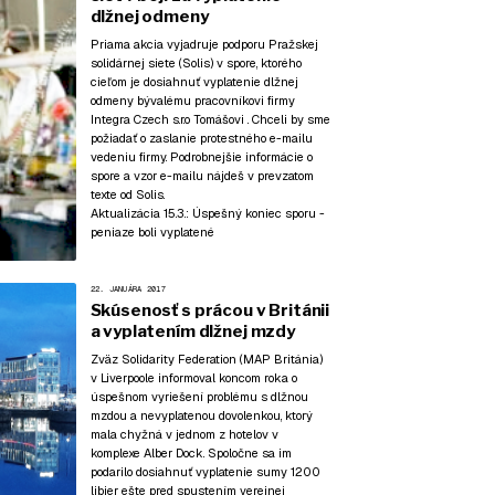
dlžnej odmeny
Priama akcia vyjadruje podporu Pražskej
solidárnej siete (Solis) v spore, ktorého
cieľom je dosiahnuť vyplatenie dlžnej
odmeny bývalému pracovníkovi firmy
Integra Czech s.r.o Tomášovi . Chceli by sme
požiadať o zaslanie protestného e-mailu
vedeniu firmy. Podrobnejšie informácie o
spore a vzor e-mailu nájdeš v prevzatom
texte od Solis.
Aktualizácia 15.3.:
Úspešný koniec sporu -
peniaze boli vyplatené
22. JANUÁRA 2017
Skúsenosť s prácou v Británii
a vyplatením dlžnej mzdy
Zväz Solidarity Federation (MAP Británia)
v Liverpoole informoval koncom roka o
úspešnom vyriešení problému s dlžnou
mzdou a nevyplatenou dovolenkou, ktorý
mala chyžná v jednom z hotelov v
komplexe Alber Dock. Spoločne sa im
podarilo dosiahnuť vyplatenie sumy 1200
libier ešte pred spustením verejnej