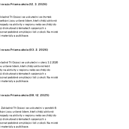
 svazu Priama akcia (12. 3. 2026)
kladně Tři Ocásci se uskuteční ve čtvrtek
é setkání jsou určené lidem, kteří chtějí aktivně
 nápady na aktivity v regionu nebo se chtějí do
tějí diskutovat o tématech spojených s
nat podobně smýšlející lidi z okolí. Na místě
 materiály a publikace.
 svazu Priama akcia (03. 2. 2026)
ladně Tři Ocásci se uskuteční v úterý 3. 2. 2026
ou určené lidem, kteří chtějí aktivně řešit
y na aktivity v regionu nebo se chtějí do
tějí diskutovat o tématech spojených s
nat podobně smýšlející lidi z okolí. Na místě
 materiály a publikace.
 svazu Priama akcia (08. 12. 2025)
 Základně Tři Ocásci se uskuteční v ponděli 8.
etkání jsou určené lidem, kteří chtějí aktivně
 nápady na aktivity v regionu nebo se chtějí do
tějí diskutovat o tématech spojených s
nat podobně smýšlející lidi z okolí. Na místě
 materiály a publikace.