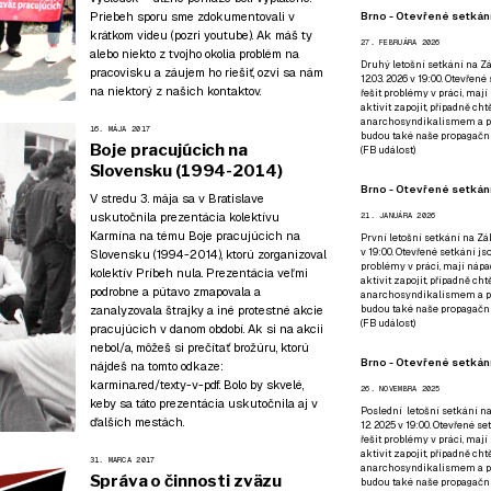
Brno - Otevřené setkání
Priebeh sporu sme zdokumentovali v
krátkom videu (pozri
youtube
). Ak máš ty
27. FEBRUÁRA 2026
alebo niekto z tvojho okolia problém na
Druhý letošní setkání na Zá
pracovisku a záujem ho riešiť,
ozvi sa nám
12.03. 2026 v 19:00. Otevřen
na niektorý z našich kontaktov
.
řešit problémy v práci, mají
aktivit zapojit, případně ch
anarchosyndikalismem a poz
16. MÁJA 2017
budou také naše propagační
Boje pracujúcich na
(
FB událost
)
Slovensku (1994-2014)
Brno - Otevřené setkání
V stredu 3. mája sa v Bratislave
uskutočnila prezentácia kolektívu
21. JANUÁRA 2026
Karmína na tému Boje pracujúcich na
První letošní setkání na Zák
v 19:00. Otevřené setkání js
Slovensku (1994-2014), ktorú zorganizoval
problémy v práci, mají nápad
kolektív
Príbeh nula
. Prezentácia veľmi
aktivit zapojit, případně ch
podrobne a pútavo zmapovala a
anarchosyndikalismem a poz
budou také naše propagační
zanalyzovala štrajky a iné protestné akcie
(
FB událost
)
pracujúcich v danom období. Ak si na akcii
nebol/a, môžeš si prečítať brožúru, ktorú
Brno - Otevřené setkání
nájdeš na tomto odkaze:
karmina.red/texty-v-pdf
. Bolo by skvelé,
26. NOVEMBRA 2025
keby sa táto prezentácia uskutočnila aj v
Poslední letošní setkání na
ďalších mestách.
12. 2025 v 19:00. Otevřené s
řešit problémy v práci, mají
aktivit zapojit, případně ch
31. MARCA 2017
anarchosyndikalismem a poz
Správa o činnosti zväzu
budou také naše propagační