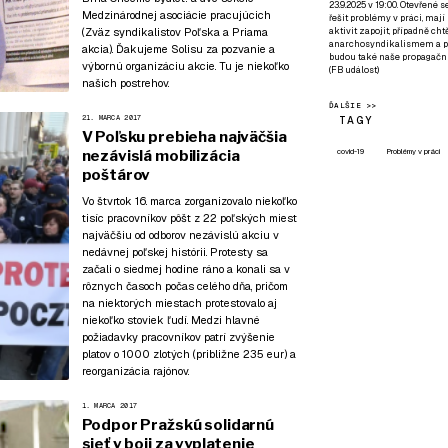
23.9.2025 v 19:00. Otevřené 
Medzinárodnej asociácie pracujúcich
řešit problémy v práci, mají
aktivit zapojit, případně ch
(Zväz syndikalistov Poľska a Priama
anarchosyndikalismem a poz
akcia). Ďakujeme Solisu za pozvanie a
budou také naše propagační
výbornú organizáciu akcie. Tu je niekoľko
(
FB událost
)
našich postrehov.
ĎALŠIE >>
21. MARCA 2017
TAGY
V Poľsku prebieha najväčšia
covid-19
Problémy v práci
nezávislá mobilizácia
poštárov
Vo štvrtok 16. marca zorganizovalo niekoľko
tisíc pracovníkov pôšt z 22 poľských miest
najväčšiu od odborov nezávislú akciu v
nedávnej poľskej histórii. Protesty sa
začali o siedmej hodine ráno a konali sa v
rôznych časoch počas celého dňa, pričom
na niektorých miestach protestovalo aj
niekoľko stoviek ľudí. Medzi hlavné
požiadavky pracovníkov patrí zvýšenie
platov o 1000 zlotých (približne 235 eur) a
reorganizácia rajónov.
1. MARCA 2017
Podpor Pražskú solidarnú
sieť v boji za vyplatenie