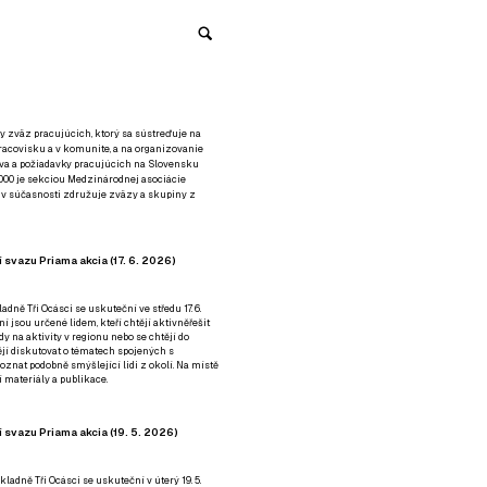
y zväz pracujúcich, ktorý sa sústreďuje na
racovisku a v komunite, a na organizovanie
áva a požiadavky pracujúcich na Slovensku
2000 je sekciou Medzinárodnej asociácie
á v súčasnosti združuje zväzy a skupiny z
 svazu Priama akcia (17. 6. 2026)
adně Tři Ocásci se uskuteční ve středu 17. 6.
ní jsou určené lidem, kteří chtějí aktivněřešit
y na aktivity v regionu nebo se chtějí do
tějí diskutovat o tématech spojených s
nat podobně smýšlející lidi z okolí. Na místě
 materiály a publikace.
 svazu Priama akcia (19. 5. 2026)
ladně Tři Ocásci se uskuteční v úterý 19. 5.