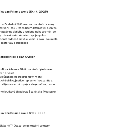
 svazu Priama akcia (10. 14. 2025)
 na Základně Tři Ocásci se uskuteční v úterý
é setkání jsou určené lidem, kteří chtějí aktivně
 nápady na aktivity v regionu nebo se chtějí do
tějí diskutovat o tématech spojených s
nat podobně smýšlející lidi z okolí. Na místě
 materiály a publikace.
arodějnice a pan Kryštof
o Brna, kde se v Sibiři uskuteční představení
pan Kryštof.
 ve Španělsku prostřednictvím čtyř
ické církve, justice, represivního aparátu a
odějnice s nimi bojuje – ale podaří se jí svou
tické loutkové divadlo ze Španělska. Představení
í svazu Priama akcia (23.9.2025)
ákladně Tři Ocásci se uskuteční ve uterý