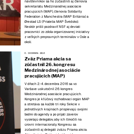
návštevníkov sa ho zúčastnili aj členovia
sekretariátu Medzinárodnej asociácie
pracujúcich (MAP), členovia Solidarity
Federation z Manchestra (MAP Británia) a
Ørestad LS (Priatelia MAP Švédsko).
Neskôr prišli pozdraviť NSF aj deviati
pracovníci zo zdola organizovanej iniciatívy
z veľkých prepravných terminálov v Osle a
okolí.
6. DECEMBRA 2016
Zväz Priama akcia sa
zúčastnil 26. kongresu
Medzinárodnej asociácie
pracujúcich (MAP)
V dňoch 2.-4. decembra 2016 sa vo
Varšave uskutočnil 26. kongres
Medzinárodnej asociácie pracujúcich.
Kongres je kľúčový rozhodovací orgán MAP
a stretáva sa každé tri roky. Sekcie v
jednotlivých krajinách prispievajú svojimi
bodmi do agendy a po prijatí záverov
vysielajú delegátov, aby ich tlmočili na
úrovni internacionály. Kongresu sa
zúčastnili aj delegáti zväzu Priama akcia.