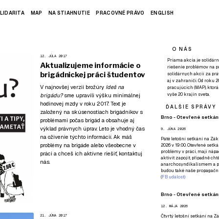
LIDARITA
MAP
NA STIAHNUTIE
PRACOVNÉ PRÁVO
ENGLISH
O NÁS
12. JÚLA 2017
Priama akcia je solidárn
Aktualizujeme informácie o
riešenie problémov na p
brigádnickej práci študentov
solidárnych akcií za pr
aj v zahraničí. Od roku 
V najnovšej verzii brožúry
Ideš na
pracujúcich (MAP), ktor
vyše 20 krajín sveta.
brigádu?
sme upravili výšku minimálnej
hodinovej mzdy v roku 2017. Text je
ĎALŠIE SPRÁVY
založený na skúsenostiach brigádnikov s
Brno - Otevřené setkání
problémami počas brigád a obsahuje aj
výklad právnych úprav. Leto je vhodný čas
9. JÚNA 2026
na oživenie týchto informácií. Ak máš
Páté
letošní setkání na Zákl
problémy na brigáde
alebo všeobecne v
2026 v 19:00. Otevřené setká
problémy v práci, mají nápad
práci a chceš ich aktívne riešiť,
kontaktuj
aktivit zapojit, případně ch
nás
.
anarchosyndikalismem a poz
budou také naše propagační
(
FB událost
)
Brno - Otevřené setkání
12. MÁJA 2026
21. JÚNA 2017
Čtvrtý
letošní setkání na Zák