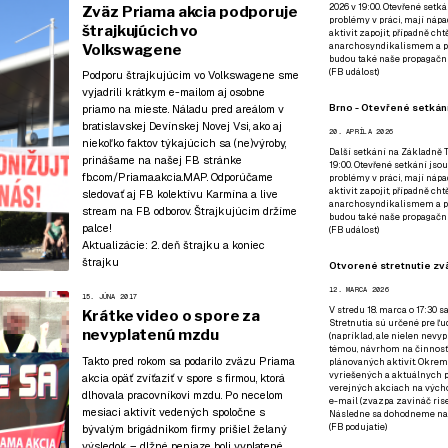
2026 v 19:00. Otevřené setká
Zväz Priama akcia podporuje
problémy v práci, mají nápad
štrajkujúcich vo
aktivit zapojit, případně ch
anarchosyndikalismem a poz
Volkswagene
budou také naše propagační
(
FB událost
)
Podporu štrajkujúcim vo Volkswagene sme
vyjadrili krátkym e-mailom aj osobne
Brno - Otevřené setkání
priamo na mieste. Náladu pred areálom v
bratislavskej Devínskej Novej Vsi, ako aj
20. APRÍLA 2026
niekoľko faktov týkajúcich sa (ne)výroby,
Další setkání na Základně Tř
prinášame na našej FB stránke
19:00. Otevřené setkání jsou
fb.com/Priama.akcia.MAP
. Odporúčame
problémy v práci, mají nápad
aktivit zapojit, případně ch
sledovať aj
FB kolektívu Karmína
a live
anarchosyndikalismem a poz
stream
na FB odborov
. Štrajkujúcim držíme
budou také naše propagační
palce!
(
FB událost
)
Aktualizácie:
2. deň štrajku a koniec
štrajku
Otvorené stretnutie zvä
12. MARCA 2026
15. JÚNA 2017
V stredu 18. marca o 17:30 s
Krátke video o spore za
Stretnutia sú určené pre ľud
nevyplatenú mzdu
(napríklad, ale nielen nevy
témou, návrhom na činnosť 
Takto pred rokom sa podarilo zväzu Priama
plánovaných aktivít. Okrem
vyriešených a aktuálnych p
akcia opäť
zvíťaziť v spore s firmou, ktorá
verejných akciach na výcho
dlhovala pracovníkovi mzdu
. Po necelom
e-mail (zvazpa zavináč rise
mesiaci aktivít vedených spoločne s
Následne sa dohodneme na p
(
FB podujatie
)
bývalým brigádnikom firmy prišiel želaný
výsledok – dlžné peniaze boli vyplatené.