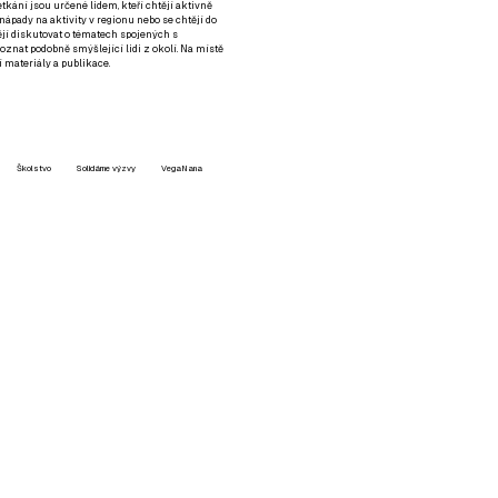
setkání jsou určené lidem, kteří chtějí aktivně
 nápady na aktivity v regionu nebo se chtějí do
tějí diskutovat o tématech spojených s
nat podobně smýšlející lidi z okolí. Na místě
 materiály a publikace.
Školstvo
Solidárne výzvy
VegaNana