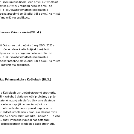
ní jsou určené lidem, kteří chtějí aktivněřešit
y na aktivity v regionu nebo se chtějí do
tějí diskutovat o tématech spojených s
nat podobně smýšlející lidi z okolí. Na místě
 materiály a publikace.
 svazu Priama akcia (28. 4.)
i Ocásci se uskuteční v úterý 28.04. 2026 v
 určené lidem, kteří chtějí aktivně řešit
y na aktivity v regionu nebo se chtějí do
tějí diskutovat o tématech spojených s
nat podobně smýšlející lidi z okolí. Na místě
 materiály a publikace.
zu Priama akcia v Košiciach (18.3.)
a v Košiciach uskutoční otvorené stretnutie.
í, ktorí chcú aktívne riešiť problémy v práci
platené mzdy), prispieť do diskusie vlastnou
alebo sa zapojiť do prebiehajúcich a
 iného sa budeme rozprávať napríklad o
rípadoch problémov v práci, a o plánovaných
de. Ak chceš prísť, kontaktuj nás cez
FB
alebo
up.net). Prípadne
vyplň aj náš dotazník
.
odrobnostiach o mieste a čase stretnutia.