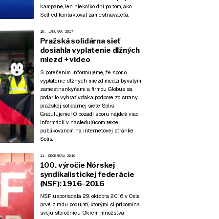
kampane, len niekoľko dní po tom, ako
SolFed kontaktoval zamestnávateľa.
16. JANUÁRA 2017
Pražská solidárna sieť
dosiahla vyplatenie dlžných
miezd + video
S potešením informujeme, že spor o
vyplatenie dlžných miezd medzi bývalými
zamestnankyňami a firmou Globus sa
podarilo vyhrať vďaka podpore zo strany
pražskej solidárnej siete Solis.
Gratulujeme! O pozadí sporu nájdeš viac
informácií v nasledujúcom texte
publikovanom na internetovej stránke
Solis.
11. DECEMBRA 2016
100. výročie Nórskej
syndikalistickej federácie
(NSF): 1916-2016
NSF usporiadala 29. októbra 2016 v Osle
prvé z radu podujatí, ktorými si pripomína
svoju storočnicu. Okrem množstva