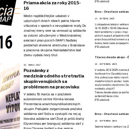
(
FB událost
)
Priama akcia za roky 2015-
16
Brno - Otevřené setkání
Medzi najdôležitejšie udalosti v
13. OKTÓBRA 2025
uplynulých dvoch rokoch patria hlavne
Listopadové letošní setkání
víťazstvá v sporoch o nevyplatené mzdy. Do
14. 10. 2025 v 19:00. Otevřen
značnej miery sme sa venovali aj solidarite
řešit problémy v práci, mají
so zväzmi združenými v Medzinárodnej
aktivit zapojit, případně ch
anarchosyndikalismem a poz
asociácii pracujúcich (MAP). Naďalej
budou také naše propagační
prebiehali otvorené stretnutia v Bratislave
(
FB událost
)
a pracovná skupina Nakladateľstvo bod
zlomu vydala nový titul.
Títeres desde abajo - Č
19. SEPTEMBRA 2025
22. MARCA 2017
Poznámky z
V sobotu 20. 9. 2025 zveme d
loutkové hry Čarodějnice a 
medzinárodného stretnutia
Hra zobrazuje státní násilí
skupín venujúcich sa
metaforických postav: katol
soukromého vlastnictví. Čar
problémom na pracovisku
svobodu uhájit?
Títeres desde abajo je poli
V sobotu 18. marca sa v pražskom
je (téměř) beze zlov.
autonómnom centre Klinika konala
(
FB událost
)
Prezentácia anarchosyndikalistických
skupín. Podujatie zorganizovala pražská
solidárna sieť Solis a vystúpili na nej aj
Brno - Otevřené setkán
litovská solidárna sieť Život je príliš drahý
19. SEPTEMBRA 2025
(Gyvenimas per brangus), solidárna sieť z
Sedmé letošní setkání na Z
Brna Chceme bydlet! a dve sekcie