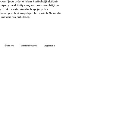
setkání jsou určené lidem, kteří chtějí aktivně
 nápady na aktivity v regionu nebo se chtějí do
tějí diskutovat o tématech spojených s
nat podobně smýšlející lidi z okolí. Na místě
 materiály a publikace.
Školstvo
Solidárne výzvy
VegaNana