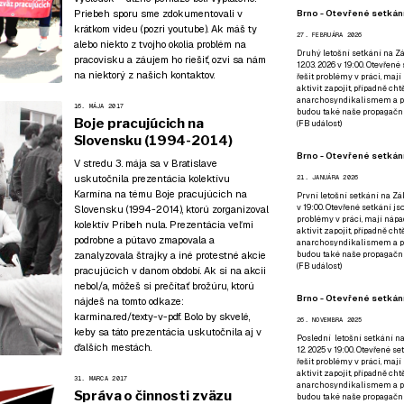
Brno - Otevřené setkání
Priebeh sporu sme zdokumentovali v
krátkom videu (pozri
youtube
). Ak máš ty
27. FEBRUÁRA 2026
alebo niekto z tvojho okolia problém na
Druhý letošní setkání na Zá
pracovisku a záujem ho riešiť,
ozvi sa nám
12.03. 2026 v 19:00. Otevřen
na niektorý z našich kontaktov
.
řešit problémy v práci, mají
aktivit zapojit, případně ch
anarchosyndikalismem a poz
16. MÁJA 2017
budou také naše propagační
Boje pracujúcich na
(
FB událost
)
Slovensku (1994-2014)
Brno - Otevřené setkání
V stredu 3. mája sa v Bratislave
uskutočnila prezentácia kolektívu
21. JANUÁRA 2026
Karmína na tému Boje pracujúcich na
První letošní setkání na Zák
v 19:00. Otevřené setkání js
Slovensku (1994-2014), ktorú zorganizoval
problémy v práci, mají nápad
kolektív
Príbeh nula
. Prezentácia veľmi
aktivit zapojit, případně ch
podrobne a pútavo zmapovala a
anarchosyndikalismem a poz
budou také naše propagační
zanalyzovala štrajky a iné protestné akcie
(
FB událost
)
pracujúcich v danom období. Ak si na akcii
nebol/a, môžeš si prečítať brožúru, ktorú
Brno - Otevřené setkání
nájdeš na tomto odkaze:
karmina.red/texty-v-pdf
. Bolo by skvelé,
26. NOVEMBRA 2025
keby sa táto prezentácia uskutočnila aj v
Poslední letošní setkání na
ďalších mestách.
12. 2025 v 19:00. Otevřené s
řešit problémy v práci, mají
aktivit zapojit, případně ch
31. MARCA 2017
anarchosyndikalismem a poz
Správa o činnosti zväzu
budou také naše propagační