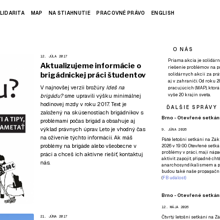
LIDARITA
MAP
NA STIAHNUTIE
PRACOVNÉ PRÁVO
ENGLISH
O NÁS
12. JÚLA 2017
Priama akcia je solidárn
Aktualizujeme informácie o
riešenie problémov na p
brigádnickej práci študentov
solidárnych akcií za pr
aj v zahraničí. Od roku 
V najnovšej verzii brožúry
Ideš na
pracujúcich (MAP), ktor
vyše 20 krajín sveta.
brigádu?
sme upravili výšku minimálnej
hodinovej mzdy v roku 2017. Text je
ĎALŠIE SPRÁVY
založený na skúsenostiach brigádnikov s
Brno - Otevřené setkání
problémami počas brigád a obsahuje aj
výklad právnych úprav. Leto je vhodný čas
9. JÚNA 2026
na oživenie týchto informácií. Ak máš
Páté
letošní setkání na Zákl
problémy na brigáde
alebo všeobecne v
2026 v 19:00. Otevřené setká
problémy v práci, mají nápad
práci a chceš ich aktívne riešiť,
kontaktuj
aktivit zapojit, případně ch
nás
.
anarchosyndikalismem a poz
budou také naše propagační
(
FB událost
)
Brno - Otevřené setkání
12. MÁJA 2026
21. JÚNA 2017
Čtvrtý
letošní setkání na Zák