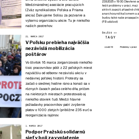
23.9.2025 v 19:00. Otevřené 
Medzinárodnej asociácie pracujúcich
řešit problémy v práci, mají
aktivit zapojit, případně ch
(Zväz syndikalistov Poľska a Priama
anarchosyndikalismem a poz
akcia). Ďakujeme Solisu za pozvanie a
budou také naše propagační
výbornú organizáciu akcie. Tu je niekoľko
(
FB událost
)
našich postrehov.
ĎALŠIE >>
21. MARCA 2017
TAGY
V Poľsku prebieha najväčšia
covid-19
Problémy v práci
nezávislá mobilizácia
poštárov
Vo štvrtok 16. marca zorganizovalo niekoľko
tisíc pracovníkov pôšt z 22 poľských miest
najväčšiu od odborov nezávislú akciu v
nedávnej poľskej histórii. Protesty sa
začali o siedmej hodine ráno a konali sa v
rôznych časoch počas celého dňa, pričom
na niektorých miestach protestovalo aj
niekoľko stoviek ľudí. Medzi hlavné
požiadavky pracovníkov patrí zvýšenie
platov o 1000 zlotých (približne 235 eur) a
reorganizácia rajónov.
1. MARCA 2017
Podpor Pražskú solidarnú
sieť v boji za vyplatenie