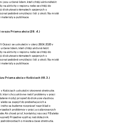
ní jsou určené lidem, kteří chtějí aktivněřešit
y na aktivity v regionu nebo se chtějí do
tějí diskutovat o tématech spojených s
nat podobně smýšlející lidi z okolí. Na místě
 materiály a publikace.
 svazu Priama akcia (28. 4.)
i Ocásci se uskuteční v úterý 28.04. 2026 v
 určené lidem, kteří chtějí aktivně řešit
y na aktivity v regionu nebo se chtějí do
tějí diskutovat o tématech spojených s
nat podobně smýšlející lidi z okolí. Na místě
 materiály a publikace.
zu Priama akcia v Košiciach (18.3.)
a v Košiciach uskutoční otvorené stretnutie.
í, ktorí chcú aktívne riešiť problémy v práci
platené mzdy), prispieť do diskusie vlastnou
alebo sa zapojiť do prebiehajúcich a
 iného sa budeme rozprávať napríklad o
rípadoch problémov v práci, a o plánovaných
de. Ak chceš prísť, kontaktuj nás cez
FB
alebo
up.net). Prípadne
vyplň aj náš dotazník
.
odrobnostiach o mieste a čase stretnutia.