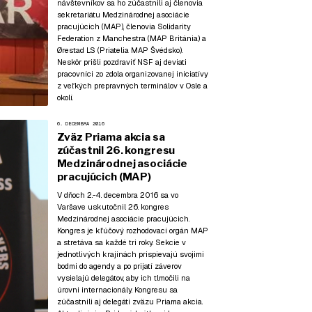
návštevníkov sa ho zúčastnili aj členovia
sekretariátu Medzinárodnej asociácie
pracujúcich (MAP), členovia Solidarity
Federation z Manchestra (MAP Británia) a
Ørestad LS (Priatelia MAP Švédsko).
Neskôr prišli pozdraviť NSF aj deviati
pracovníci zo zdola organizovanej iniciatívy
z veľkých prepravných terminálov v Osle a
okolí.
6. DECEMBRA 2016
Zväz Priama akcia sa
zúčastnil 26. kongresu
Medzinárodnej asociácie
pracujúcich (MAP)
V dňoch 2.-4. decembra 2016 sa vo
Varšave uskutočnil 26. kongres
Medzinárodnej asociácie pracujúcich.
Kongres je kľúčový rozhodovací orgán MAP
a stretáva sa každé tri roky. Sekcie v
jednotlivých krajinách prispievajú svojimi
bodmi do agendy a po prijatí záverov
vysielajú delegátov, aby ich tlmočili na
úrovni internacionály. Kongresu sa
zúčastnili aj delegáti zväzu Priama akcia.