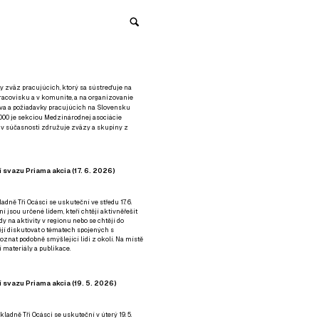
y zväz pracujúcich, ktorý sa sústreďuje na
racovisku a v komunite, a na organizovanie
áva a požiadavky pracujúcich na Slovensku
2000 je sekciou Medzinárodnej asociácie
á v súčasnosti združuje zväzy a skupiny z
 svazu Priama akcia (17. 6. 2026)
adně Tři Ocásci se uskuteční ve středu 17. 6.
ní jsou určené lidem, kteří chtějí aktivněřešit
y na aktivity v regionu nebo se chtějí do
tějí diskutovat o tématech spojených s
nat podobně smýšlející lidi z okolí. Na místě
 materiály a publikace.
 svazu Priama akcia (19. 5. 2026)
ladně Tři Ocásci se uskuteční v úterý 19. 5.