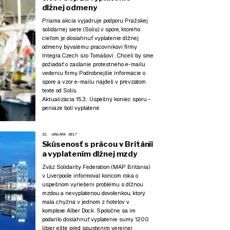
dlžnej odmeny
Priama akcia vyjadruje podporu Pražskej
solidárnej siete (Solis) v spore, ktorého
cieľom je dosiahnuť vyplatenie dlžnej
odmeny bývalému pracovníkovi firmy
Integra Czech s.r.o Tomášovi . Chceli by sme
požiadať o zaslanie protestného e-mailu
vedeniu firmy. Podrobnejšie informácie o
spore a vzor e-mailu nájdeš v prevzatom
texte od Solis.
Aktualizácia 15.3.:
Úspešný koniec sporu -
peniaze boli vyplatené
22. JANUÁRA 2017
Skúsenosť s prácou v Británii
a vyplatením dlžnej mzdy
Zväz Solidarity Federation (MAP Británia)
v Liverpoole informoval koncom roka o
úspešnom vyriešení problému s dlžnou
mzdou a nevyplatenou dovolenkou, ktorý
mala chyžná v jednom z hotelov v
komplexe Alber Dock. Spoločne sa im
podarilo dosiahnuť vyplatenie sumy 1200
libier ešte pred spustením verejnej