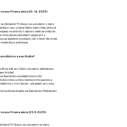
 svazu Priama akcia (10. 14. 2025)
 na Základně Tři Ocásci se uskuteční v úterý
é setkání jsou určené lidem, kteří chtějí aktivně
 nápady na aktivity v regionu nebo se chtějí do
tějí diskutovat o tématech spojených s
nat podobně smýšlející lidi z okolí. Na místě
 materiály a publikace.
arodějnice a pan Kryštof
o Brna, kde se v Sibiři uskuteční představení
pan Kryštof.
 ve Španělsku prostřednictvím čtyř
ické církve, justice, represivního aparátu a
odějnice s nimi bojuje – ale podaří se jí svou
tické loutkové divadlo ze Španělska. Představení
í svazu Priama akcia (23.9.2025)
ákladně Tři Ocásci se uskuteční ve uterý