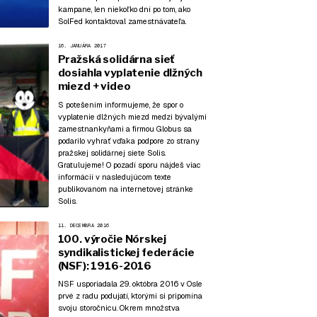
kampane, len niekoľko dní po tom, ako
SolFed kontaktoval zamestnávateľa.
16. JANUÁRA 2017
Pražská solidárna sieť
dosiahla vyplatenie dlžných
miezd + video
S potešením informujeme, že spor o
vyplatenie dlžných miezd medzi bývalými
zamestnankyňami a firmou Globus sa
podarilo vyhrať vďaka podpore zo strany
pražskej solidárnej siete Solis.
Gratulujeme! O pozadí sporu nájdeš viac
informácií v nasledujúcom texte
publikovanom na internetovej stránke
Solis.
11. DECEMBRA 2016
100. výročie Nórskej
syndikalistickej federácie
(NSF): 1916-2016
NSF usporiadala 29. októbra 2016 v Osle
prvé z radu podujatí, ktorými si pripomína
svoju storočnicu. Okrem množstva