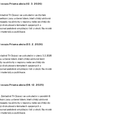
 svazu Priama akcia (12. 3. 2026)
kladně Tři Ocásci se uskuteční ve čtvrtek
é setkání jsou určené lidem, kteří chtějí aktivně
 nápady na aktivity v regionu nebo se chtějí do
tějí diskutovat o tématech spojených s
nat podobně smýšlející lidi z okolí. Na místě
 materiály a publikace.
 svazu Priama akcia (03. 2. 2026)
ladně Tři Ocásci se uskuteční v úterý 3. 2. 2026
ou určené lidem, kteří chtějí aktivně řešit
y na aktivity v regionu nebo se chtějí do
tějí diskutovat o tématech spojených s
nat podobně smýšlející lidi z okolí. Na místě
 materiály a publikace.
 svazu Priama akcia (08. 12. 2025)
 Základně Tři Ocásci se uskuteční v ponděli 8.
etkání jsou určené lidem, kteří chtějí aktivně
 nápady na aktivity v regionu nebo se chtějí do
tějí diskutovat o tématech spojených s
nat podobně smýšlející lidi z okolí. Na místě
 materiály a publikace.