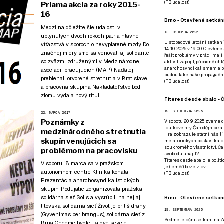
(
FB událost
)
Priama akcia za roky 2015-
16
Brno - Otevřené setkání
Medzi najdôležitejšie udalosti v
13. OKTÓBRA 2025
uplynulých dvoch rokoch patria hlavne
Listopadové letošní setkání
víťazstvá v sporoch o nevyplatené mzdy. Do
14. 10. 2025 v 19:00. Otevřen
značnej miery sme sa venovali aj solidarite
řešit problémy v práci, mají
so zväzmi združenými v Medzinárodnej
aktivit zapojit, případně ch
anarchosyndikalismem a poz
asociácii pracujúcich (MAP). Naďalej
budou také naše propagační
prebiehali otvorené stretnutia v Bratislave
(
FB událost
)
a pracovná skupina Nakladateľstvo bod
zlomu vydala nový titul.
Títeres desde abajo - Č
19. SEPTEMBRA 2025
22. MARCA 2017
Poznámky z
V sobotu 20. 9. 2025 zveme d
loutkové hry Čarodějnice a 
medzinárodného stretnutia
Hra zobrazuje státní násilí
skupín venujúcich sa
metaforických postav: katol
soukromého vlastnictví. Čar
problémom na pracovisku
svobodu uhájit?
Títeres desde abajo je poli
V sobotu 18. marca sa v pražskom
je (téměř) beze zlov.
autonómnom centre Klinika konala
(
FB událost
)
Prezentácia anarchosyndikalistických
skupín. Podujatie zorganizovala pražská
solidárna sieť Solis a vystúpili na nej aj
Brno - Otevřené setkán
litovská solidárna sieť Život je príliš drahý
19. SEPTEMBRA 2025
(Gyvenimas per brangus), solidárna sieť z
Sedmé letošní setkání na Z
Brna Chceme bydlet! a dve sekcie