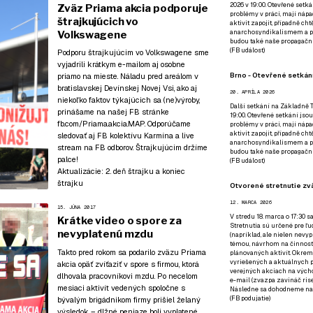
2026 v 19:00. Otevřené setká
Zväz Priama akcia podporuje
problémy v práci, mají nápad
štrajkujúcich vo
aktivit zapojit, případně ch
anarchosyndikalismem a poz
Volkswagene
budou také naše propagační
(
FB událost
)
Podporu štrajkujúcim vo Volkswagene sme
vyjadrili krátkym e-mailom aj osobne
Brno - Otevřené setkání
priamo na mieste. Náladu pred areálom v
bratislavskej Devínskej Novej Vsi, ako aj
20. APRÍLA 2026
niekoľko faktov týkajúcich sa (ne)výroby,
Další setkání na Základně Tř
prinášame na našej FB stránke
19:00. Otevřené setkání jsou
fb.com/Priama.akcia.MAP
. Odporúčame
problémy v práci, mají nápad
aktivit zapojit, případně ch
sledovať aj
FB kolektívu Karmína
a live
anarchosyndikalismem a poz
stream
na FB odborov
. Štrajkujúcim držíme
budou také naše propagační
palce!
(
FB událost
)
Aktualizácie:
2. deň štrajku a koniec
štrajku
Otvorené stretnutie zvä
12. MARCA 2026
15. JÚNA 2017
V stredu 18. marca o 17:30 s
Krátke video o spore za
Stretnutia sú určené pre ľud
nevyplatenú mzdu
(napríklad, ale nielen nevy
témou, návrhom na činnosť 
Takto pred rokom sa podarilo zväzu Priama
plánovaných aktivít. Okrem
vyriešených a aktuálnych p
akcia opäť
zvíťaziť v spore s firmou, ktorá
verejných akciach na výcho
dlhovala pracovníkovi mzdu
. Po necelom
e-mail (zvazpa zavináč rise
mesiaci aktivít vedených spoločne s
Následne sa dohodneme na p
(
FB podujatie
)
bývalým brigádnikom firmy prišiel želaný
výsledok – dlžné peniaze boli vyplatené.