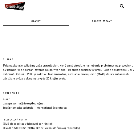
ČLÁNKY
ĎALŠIE SPRÁVY
O NÁS
Priama akcia je solidárny zväz pracujúcich, ktorý sa sústreďuje na riešenie problémov na pracovisku
a v komunite, a na organizovanie solidárnych akcií za práva a požiadavky pracujúcich na Slovensku aj v
zahraničí. Od roku 2000 je sekciou Medzinárodnej asociácie pracujúcich (MAP), ktorá v súčasnosti
združuje zväzy a skupiny z vyše 20 krajín sveta.
KONTAKTY
E-MAIL
zvazpa(zavináč)riseup(bodka)net
is(at)priamaakcia(dot)sk - International Secretariat
TELEFONICKÝ KONTAKT
(SMS alebo odkaz v hlasovej schránke):
00420 735 082 065 (platby ako pri volaní do Českej republiky)