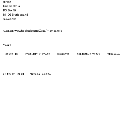
ADRESA
Priama akcia
P.O. Box 16
841 06 Bratislava 48
Slovensko
www.facebook.com/Zvaz.Priama.akcia
FACEBOOK
TAGY
COVID-19
PROBLÉMY V PRÁCI
ŠKOLSTVO
SOLIDÁRNE VÝZVY
VEGANANA
ANTI(©) 2024 -
PRIAMA AKCIA