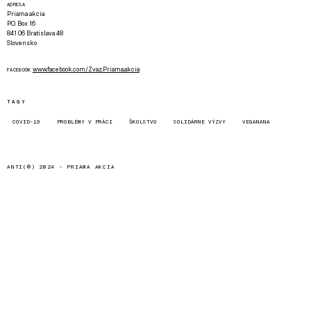
ADRESA
Priama akcia
P.O. Box 16
841 06 Bratislava 48
Slovensko
www.facebook.com/Zvaz.Priama.akcia
FACEBOOK
TAGY
COVID-19
PROBLÉMY V PRÁCI
ŠKOLSTVO
SOLIDÁRNE VÝZVY
VEGANANA
ANTI(©) 2024 -
PRIAMA AKCIA