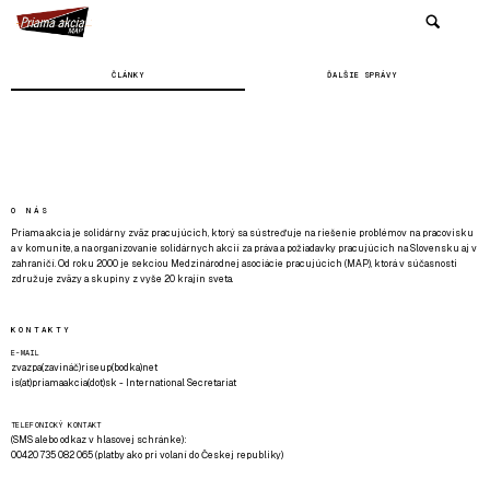
ČLÁNKY
ĎALŠIE SPRÁVY
O NÁS
Priama akcia je solidárny zväz pracujúcich, ktorý sa sústreďuje na riešenie problémov na pracovisku
a v komunite, a na organizovanie solidárnych akcií za práva a požiadavky pracujúcich na Slovensku aj v
zahraničí. Od roku 2000 je sekciou Medzinárodnej asociácie pracujúcich (MAP), ktorá v súčasnosti
združuje zväzy a skupiny z vyše 20 krajín sveta.
KONTAKTY
E-MAIL
zvazpa(zavináč)riseup(bodka)net
is(at)priamaakcia(dot)sk - International Secretariat
TELEFONICKÝ KONTAKT
(SMS alebo odkaz v hlasovej schránke):
00420 735 082 065 (platby ako pri volaní do Českej republiky)