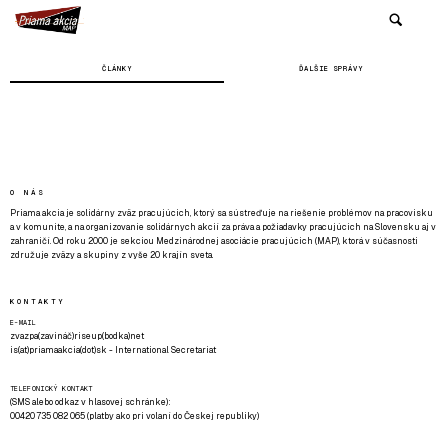
ČLÁNKY
ĎALŠIE SPRÁVY
O NÁS
Priama akcia je solidárny zväz pracujúcich, ktorý sa sústreďuje na riešenie problémov na pracovisku
a v komunite, a na organizovanie solidárnych akcií za práva a požiadavky pracujúcich na Slovensku aj v
zahraničí. Od roku 2000 je sekciou Medzinárodnej asociácie pracujúcich (MAP), ktorá v súčasnosti
združuje zväzy a skupiny z vyše 20 krajín sveta.
KONTAKTY
E-MAIL
zvazpa(zavináč)riseup(bodka)net
is(at)priamaakcia(dot)sk - International Secretariat
TELEFONICKÝ KONTAKT
(SMS alebo odkaz v hlasovej schránke):
00420 735 082 065 (platby ako pri volaní do Českej republiky)