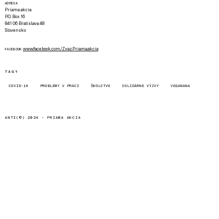
ADRESA
Priama akcia
P.O. Box 16
841 06 Bratislava 48
Slovensko
www.facebook.com/Zvaz.Priama.akcia
FACEBOOK
TAGY
COVID-19
PROBLÉMY V PRÁCI
ŠKOLSTVO
SOLIDÁRNE VÝZVY
VEGANANA
ANTI(©) 2024 -
PRIAMA AKCIA