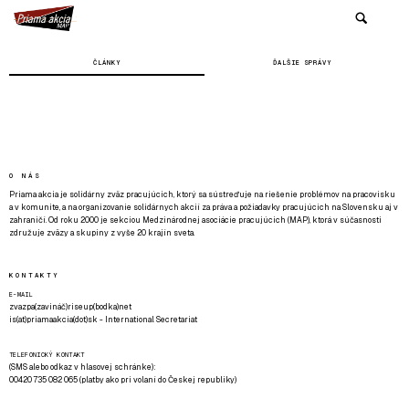
ČLÁNKY
ĎALŠIE SPRÁVY
O NÁS
Priama akcia je solidárny zväz pracujúcich, ktorý sa sústreďuje na riešenie problémov na pracovisku
a v komunite, a na organizovanie solidárnych akcií za práva a požiadavky pracujúcich na Slovensku aj v
zahraničí. Od roku 2000 je sekciou Medzinárodnej asociácie pracujúcich (MAP), ktorá v súčasnosti
združuje zväzy a skupiny z vyše 20 krajín sveta.
KONTAKTY
E-MAIL
zvazpa(zavináč)riseup(bodka)net
is(at)priamaakcia(dot)sk - International Secretariat
TELEFONICKÝ KONTAKT
(SMS alebo odkaz v hlasovej schránke):
00420 735 082 065 (platby ako pri volaní do Českej republiky)