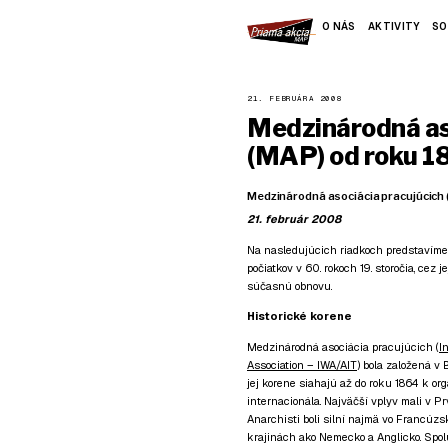
O NÁS
AKTIVITY
SO
21. FEBRUÁRA 2008
Medzinárodná as
(MAP) od roku 1
Medzinárodná asociácia pracujúcich
21. február 2008
Na nasledujúcich riadkoch predstavíme 
počiatkov v 60. rokoch 19. storočia, cez 
súčasnú obnovu.
Historické korene
Medzinárodná asociácia pracujúcich (
I
Association – IWA/AIT
) bola založená v 
jej korene siahajú až do roku 1864 k o
internacionála. Najväčší vplyv mali v Pr
Anarchisti boli silní najmä vo Francúzs
krajinách ako Nemecko a Anglicko. Spol