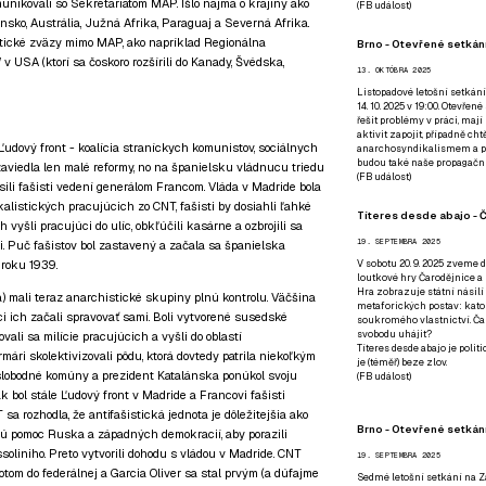
nikovali so Sekretariátom MAP. Išlo najmä o krajiny ako
(
FB událost
)
nsko, Austrália, Južná Afrika, Paraguaj a Severná Afrika.
stické zväzy mimo MAP, ako napríklad Regionálna
Brno - Otevřené setkání
v USA (ktorí sa čoskoro rozšírili do Kanady, Švédska,
13. OKTÓBRA 2025
Listopadové letošní setkání
14. 10. 2025 v 19:00. Otevřen
řešit problémy v práci, mají
aktivit zapojit, případně ch
udový front - koalícia straníckych komunistov, sociálnych
anarchosyndikalismem a poz
budou také naše propagační
 zaviedla len malé reformy, no na španielsku vládnucu triedu
(
FB událost
)
kúsili fašisti vedení generálom Francom. Vláda v Madride bola
listických pracujúcich zo CNT, fašisti by dosiahli ľahké
Títeres desde abajo - Č
vyšli pracujúci do ulíc, obkľúčili kasárne a ozbrojili sa
19. SEPTEMBRA 2025
i. Puč fašistov bol zastavený a začala sa španielska
 roku 1939.
V sobotu 20. 9. 2025 zveme d
loutkové hry Čarodějnice a 
Hra zobrazuje státní násilí
 mali teraz anarchistické skupiny plnú kontrolu. Väčšina
metaforických postav: katol
ci ich začali spravovať sami. Boli vytvorené susedské
soukromého vlastnictví. Čar
svobodu uhájit?
zovali sa milície pracujúcich a vyšli do oblastí
Títeres desde abajo je poli
mári skolektivizovali pôdu, ktorá dovtedy patrila niekoľkým
je (téměř) beze zlov.
slobodné komúny a prezident Katalánska ponúkol svoju
(
FB událost
)
k bol stále Ľudový front v Madride a Francovi fašisti
 sa rozhodla, že antifašistická jednota je dôležitejšia ako
Brno - Otevřené setkán
bujú pomoc Ruska a západných demokracií, aby porazili
ssoliniho. Preto vytvorili dohodu s vládou v Madride. CNT
19. SEPTEMBRA 2025
otom do federálnej a Garcia Oliver sa stal prvým (a dúfajme
Sedmé letošní setkání na Z