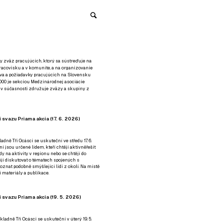
y zväz pracujúcich, ktorý sa sústreďuje na
racovisku a v komunite, a na organizovanie
áva a požiadavky pracujúcich na Slovensku
2000 je sekciou Medzinárodnej asociácie
á v súčasnosti združuje zväzy a skupiny z
 svazu Priama akcia (17. 6. 2026)
adně Tři Ocásci se uskuteční ve středu 17. 6.
ní jsou určené lidem, kteří chtějí aktivněřešit
y na aktivity v regionu nebo se chtějí do
tějí diskutovat o tématech spojených s
nat podobně smýšlející lidi z okolí. Na místě
 materiály a publikace.
 svazu Priama akcia (19. 5. 2026)
ladně Tři Ocásci se uskuteční v úterý 19. 5.