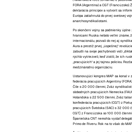
FORA (Argentína) a CGT (Francúzsko). Ž
deklarácia princípov a vytvoril sa infor
Európa zatiahnutá do prvej svetovej vo
anarchosyndikalistami.
Po skončení vojny sa podmienky úplne zm
hranicami Ruska nebolo veľmi známe, že v
internacionálu, pozvali do nej aj syndik
Aura a prestíž prvej „úspešnej“ revolúci
zabudli na svoje pochybnosti voči „dikt
rýchlo vytriezveli, keď zistili, že ich r
„pracujúcich“ a jej tajnou políciou. Rozč
medzinárodnú organizáciu.
Ustanovujúci kongres MAP sa konal v z
federácia pracujúcich Argentíny (FORA
Čile s 20 000 členmi, Zväz syndikalis
slobodných pracujúcich Nemecka (FAUD)
Holandska s 22 500 členmi, Zväz talia
konfederácia pracujúcich (CGT) z Port
pracujúcich Švédska (SAC) s 32 000 čl
CGT] z Francúzska so 100 000 členmi a
Španielska CNT nemohla vyslať delegátov
Primo de Riveru. Rok na to však do MAP 