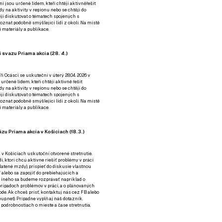
ní jsou určené lidem, kteří chtějí aktivněřešit
y na aktivity v regionu nebo se chtějí do
tějí diskutovat o tématech spojených s
nat podobně smýšlející lidi z okolí. Na místě
 materiály a publikace.
 svazu Priama akcia (28. 4.)
i Ocásci se uskuteční v úterý 28.04. 2026 v
 určené lidem, kteří chtějí aktivně řešit
y na aktivity v regionu nebo se chtějí do
tějí diskutovat o tématech spojených s
nat podobně smýšlející lidi z okolí. Na místě
 materiály a publikace.
zu Priama akcia v Košiciach (18.3.)
a v Košiciach uskutoční otvorené stretnutie.
í, ktorí chcú aktívne riešiť problémy v práci
platené mzdy), prispieť do diskusie vlastnou
alebo sa zapojiť do prebiehajúcich a
 iného sa budeme rozprávať napríklad o
rípadoch problémov v práci, a o plánovaných
de. Ak chceš prísť, kontaktuj nás cez
FB
alebo
up.net). Prípadne
vyplň aj náš dotazník
.
odrobnostiach o mieste a čase stretnutia.