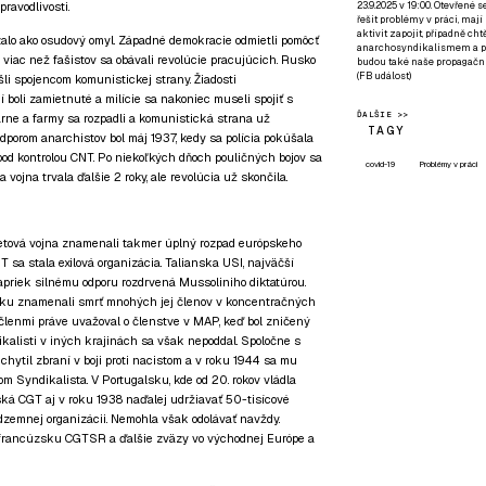
23.9.2025 v 19:00. Otevřené 
ravodlivosti.
řešit problémy v práci, mají
aktivit zapojit, případně ch
alo ako osudový omyl. Západné demokracie odmietli pomôcť
anarchosyndikalismem a poz
 viac než fašistov sa obávali revolúcie pracujúcich. Rusko
budou také naše propagační
(
FB událost
)
 išli spojencom komunistickej strany. Žiadosti
 boli zamietnuté a milície sa nakoniec museli spojiť s
ĎALŠIE >>
rne a farmy sa rozpadli a komunistická strana už
TAGY
dporom anarchistov bol máj 1937, kedy sa polícia pokúšala
 pod kontrolou CNT. Po niekoľkých dňoch pouličných bojov sa
covid-19
Problémy v práci
vojna trvala ďalšie 2 roky, ale revolúcia už skončila.
vetová vojna znamenali takmer úplný rozpad európskeho
 sa stala exilová organizácia. Talianska USI, najväčší
napriek silnému odporu rozdrvená Mussoliniho diktatúrou.
ku znamenali smrť mnohých jej členov v koncentračných
členmi práve uvažoval o členstve v MAP, keď bol zničený
kalisti v iných krajinách sa však nepoddal. Spoločne s
chytil zbraní v boji proti nacistom a v roku 1944 sa mu
m Syndikalista. V Portugalsku, kde od 20. rokov vládla
ská CGT aj v roku 1938 naďalej udržiavať 50-tisícové
odzemnej organizácii. Nemohla však odolávať navždy.
 francúzsku CGTSR a ďalšie zväzy vo východnej Európe a