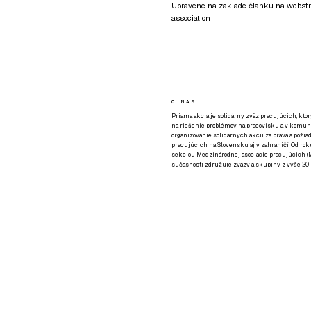
Upravené na základe článku na webst
association
O NÁS
Priama akcia je solidárny zväz pracujúcich, kto
na riešenie problémov na pracovisku a v komuni
organizovanie solidárnych akcií za práva a požia
pracujúcich na Slovensku aj v zahraničí. Od rok
sekciou Medzinárodnej asociácie pracujúcich (M
súčasnosti združuje zväzy a skupiny z vyše 20 k