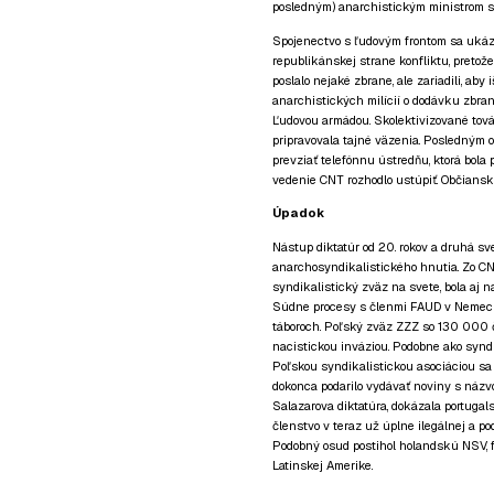
posledným) anarchistickým ministrom sp
Spojenectvo s ľudovým frontom sa ukáz
republikánskej strane konfliktu, pretože
poslalo nejaké zbrane, ale zariadili, aby
anarchistických milícií o dodávku zbraní
Ľudovou armádou. Skolektivizované tová
pripravovala tajné väzenia. Posledným o
prevziať telefónnu ústredňu, ktorá bola
vedenie CNT rozhodlo ustúpiť. Občianska 
Úpadok
Nástup diktatúr od 20. rokov a druhá s
anarchosyndikalistického hnutia. Zo CNT
syndikalistický zväz na svete, bola aj 
Súdne procesy s členmi FAUD v Nemec
táboroch. Poľský zväz ZZZ so 130 000 
nacistickou inváziou. Podobne ako syndi
Poľskou syndikalistickou asociáciou sa 
dokonca podarilo vydávať noviny s názvo
Salazarova diktatúra, dokázala portugal
členstvo v teraz už úplne ilegálnej a p
Podobný osud postihol holandskú NSV,
Latinskej Amerike.