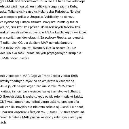
ngres MAP vo francúzskom Toulouse. Už to nebolo veľkolepé
delegáti väčšinou už len maličkých organizácií z Kuby,
zska, Talianska, Nemecka, Holandska, Rakúska, Nórska,
va o podpore prišla z Uruguaja. Vyhliadky na obnovu
Vo východnej Európe zakázal nový stalinistický režim
čajne, prví, ktorí boli poslaní do väzenských táborov, boli
rakterizovali veľké subvencie USA a katolíckej cirkvi, ktoré
ými a sociálnymi demokratmi. Za podpory Ruska sa rovnaká
GT, talianskej CGIL a ďalších. MAP nemala šancu v
om 50. rokov MAP opustil švédsky SAC a neostali tu už
ívala len ako zoskupenie malých propagačných skupín a
 či MAP vôbec prežije.
eniť v prospech MAP. Boje vo Francúzsku v roku 1968,
, stovky triednych bojov na celom svete a všeobecná
MAP a jej členským organizáciám. V roku 1975 zomrel
ekvitala. Behom pár mesiacov sa jej členstvo vyšplhalo z
 (Neskôr došlo k rozkolu, kedy odišlo reformistické krídlo;
 CNT vrátil anarchosyndikalizmus späť na program dňa
í, vzniku nových, ale niektoré sekcie aj ukončili činnosť,
lharsku, Japonsku, Švajčiarsku, Izraeli...). V súčasnosti má
čením Priatelia MAP, pričom kontakty udržiava s rôznymi
nách.