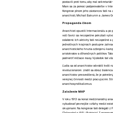
postavili proti tomu, aby mal sekretariá
Marx sa za pomoci podporovateľov v Inte
Kongrese plnom jeho zástancov boli na
anarchisti, Michail Bakunin a James Gul
Propaganda činom
Anarchisti opustili Internacionálu a p
voči ľavici sa neúspešne pokúšali vytvor
oslabené. Ich aktivity boli neúspešné a 
jednotlivých krajinách postupne zahnan
anarchistického hnutia ozbrojenú kampaň
aristokratov a dlhoročných politikov. Tá
podnietiť mlčiace masy. Výsledok bol vš
Ľudia sa od anarchistov odvrátili kvôli n
revolucionárom: zrodil sa obraz šialenca
anarchistov presvedčená, že je potrebný
verejnej činnosti medzi pracujúcimi. Stra
anarchosyndikalizmus.
Založenie MAP
V roku 1913 sa konal medzinárodný anar
vybudovať pevnejšie vzťahy medzi exis
skupinami. Na kongrese boli delegáti z
(Taliansko) a ISEL (Británia). Z pozorov