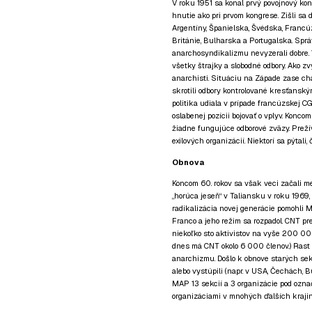
V roku 1951 sa konal prvý povojnový ko
hnutie ako pri prvom kongrese. Zišli sa 
Argentíny, Španielska, Švédska, Francú
Británie, Bulharska a Portugalska. Sprá
anarchosyndikalizmu nevyzerali dobre. 
všetky štrajky a slobodné odbory. Ako zvy
anarchisti. Situáciu na Západe zase cha
skrotili odbory kontrolované kresťansk
politika udiala v prípade francúzskej C
oslabenej pozícii bojovať o vplyv. Konc
žiadne fungujúce odborové zväzy. Prež
exilových organizácií. Niektorí sa pýtali,
Obnova
Koncom 60. rokov sa však veci začali m
„horúca jeseň“ v Taliansku v roku 1969
radikalizácia novej generácie pomohli 
Franco a jeho režim sa rozpadol. CNT pr
niekoľko sto aktivistov na vyše 200 000.
dnes má CNT okolo 6 000 členov.) Rast
anarchizmu. Došlo k obnove starých sekci
alebo vystúpili (napr. v USA, Čechách, Bu
MAP 13 sekcií a 3 organizácie pod ozna
organizáciami v mnohých ďalších kraji