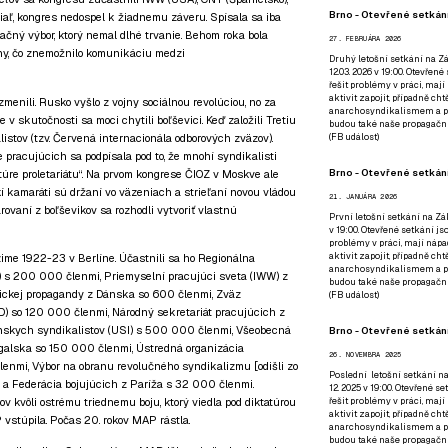
Brno - Otevřené setkání
iaľ, kongres nedospel k žiadnemu záveru. Spísala sa iba
mačný výbor, ktorý nemal dlhé trvanie. Behom roka bola
27. FEBRUÁRA 2026
jny, čo znemožnilo komunikáciu medzi
Druhý letošní setkání na Zá
12.03. 2026 v 19:00. Otevřen
řešit problémy v práci, mají
aktivit zapojit, případně ch
enili. Rusko vyšlo z vojny sociálnou revolúciou, no za
anarchosyndikalismem a poz
 skutočnosti sa moci chytili boľševici. Keď založili Tretiu
budou také naše propagační
alistov (tzv. Červená internacionála odborových zväzov).
(
FB událost
)
e pracujúcich sa podpísala pod to, že mnohí syndikalisti
Brno - Otevřené setkání
atúre proletariátu“. Na prvom kongrese ČIOZ v Moskve ale
uskí kamaráti sú držaní vo väzeniach a strieľaní novou vládou
21. JANUÁRA 2026
arovaní z boľševikov sa rozhodli vytvoriť vlastnú
První letošní setkání na Zák
v 19:00. Otevřené setkání js
problémy v práci, mají nápad
aktivit zapojit, případně ch
ime 1922-23 v Berlíne. Účastnili sa ho Regionálna
anarchosyndikalismem a poz
) s 200 000 členmi, Priemyselní pracujúci sveta (IWW) z
budou také naše propagační
tickej propagandy z Dánska so 600 členmi, Zväz
(
FB událost
)
 so 120 000 členmi, Národný sekretariát pracujúcich z
nskych syndikalistov (USI) s 500 000 členmi, Všeobecná
Brno - Otevřené setkání
ugalska so 150 000 členmi, Ústredná organizácia
26. NOVEMBRA 2025
enmi, Výbor na obranu revolučného syndikalizmu [odišli zo
Poslední letošní setkání na
 Federácia bojujúcich z Paríža s 32 000 členmi.
12. 2025 v 19:00. Otevřené s
řešit problémy v práci, mají
 kvôli ostrému triednemu boju, ktorý viedla pod diktatúrou
aktivit zapojit, případně ch
vstúpila. Počas 20. rokov MAP rástla.
anarchosyndikalismem a poz
budou také naše propagační