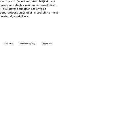
setkání jsou určené lidem, kteří chtějí aktivně
 nápady na aktivity v regionu nebo se chtějí do
tějí diskutovat o tématech spojených s
nat podobně smýšlející lidi z okolí. Na místě
 materiály a publikace.
Školstvo
Solidárne výzvy
VegaNana