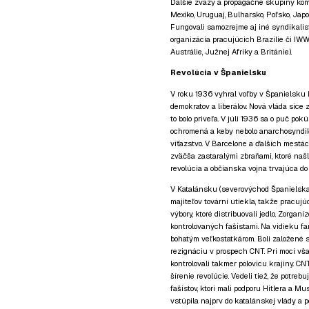
Ďalšie zväzy a propagačné skupiny komu
Mexiko, Uruguaj, Bulharsko, Poľsko, Japo
Fungovali samozrejme aj iné syndikali
organizácia pracujúcich Brazílie či IWW 
Austrálie, Južnej Afriky a Británie).
Revolúcia v Španielsku
V roku 1936 vyhral voľby v Španielsku Ľ
demokratov a liberálov. Nová vláda síce
to bolo priveľa. V júli 1936 sa o puč po
ochromená a keby nebolo anarchosyndika
víťazstvo. V Barcelone a ďalších mestách 
zväčša zastaralými zbraňami, ktoré našl
revolúcia a občianska vojna trvajúca do
V Katalánsku (severovýchod Španielska)
majiteľov tovární utiekla, takže pracujú
výbory, ktoré distribuovali jedlo. Zorgani
kontrolovaných fašistami. Na vidieku far
bohatým veľkostatkárom. Boli založené 
rezignáciu v prospech CNT. Pri moci vša
kontrolovali takmer polovicu krajiny. CNT
šírenie revolúcie. Vedeli tiež, že potre
fašistov, ktorí mali podporu Hitlera a Mu
vstúpila najprv do katalánskej vlády a p