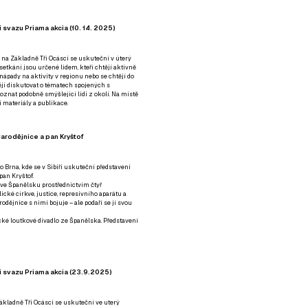
 svazu Priama akcia (10. 14. 2025)
 na Základně Tři Ocásci se uskuteční v úterý
é setkání jsou určené lidem, kteří chtějí aktivně
 nápady na aktivity v regionu nebo se chtějí do
tějí diskutovat o tématech spojených s
nat podobně smýšlející lidi z okolí. Na místě
 materiály a publikace.
arodějnice a pan Kryštof
o Brna, kde se v Sibiři uskuteční představení
pan Kryštof.
 ve Španělsku prostřednictvím čtyř
ické církve, justice, represivního aparátu a
odějnice s nimi bojuje – ale podaří se jí svou
tické loutkové divadlo ze Španělska. Představení
í svazu Priama akcia (23.9.2025)
ákladně Tři Ocásci se uskuteční ve uterý