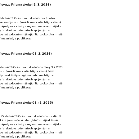
 svazu Priama akcia (12. 3. 2026)
kladně Tři Ocásci se uskuteční ve čtvrtek
é setkání jsou určené lidem, kteří chtějí aktivně
 nápady na aktivity v regionu nebo se chtějí do
tějí diskutovat o tématech spojených s
nat podobně smýšlející lidi z okolí. Na místě
 materiály a publikace.
 svazu Priama akcia (03. 2. 2026)
ladně Tři Ocásci se uskuteční v úterý 3. 2. 2026
ou určené lidem, kteří chtějí aktivně řešit
y na aktivity v regionu nebo se chtějí do
tějí diskutovat o tématech spojených s
nat podobně smýšlející lidi z okolí. Na místě
 materiály a publikace.
 svazu Priama akcia (08. 12. 2025)
 Základně Tři Ocásci se uskuteční v ponděli 8.
etkání jsou určené lidem, kteří chtějí aktivně
 nápady na aktivity v regionu nebo se chtějí do
tějí diskutovat o tématech spojených s
nat podobně smýšlející lidi z okolí. Na místě
 materiály a publikace.