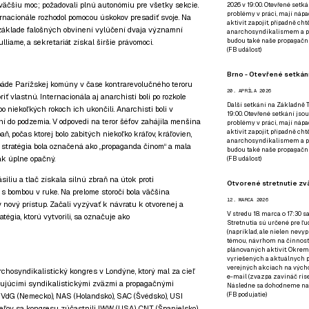
t väčšiu moc; požadovali plnú autonómiu pre všetky sekcie.
2026 v 19:00. Otevřené setká
problémy v práci, mají nápad
rnacionále rozhodol pomocou úskokov presadiť svoje. Na
aktivit zapojit, případně ch
 základe falošných obvinení vylúčení dvaja významní
anarchosyndikalismem a poz
budou také naše propagační
liame, a sekretariát získal širšie právomoci.
(
FB událost
)
Brno - Otevřené setkání
o páde Parížskej komúny v čase kontrarevolučného teroru
20. APRÍLA 2026
iť vlastnú. Internacionála aj anarchisti boli po rozkole
Další setkání na Základně Tř
po niekoľkých rokoch ich ukončili. Anarchisti boli v
19:00. Otevřené setkání jsou
í do podzemia. V odpovedi na teror šéfov zahájila menšina
problémy v práci, mají nápad
aktivit zapojit, případně ch
, počas ktorej bolo zabitých niekoľko kráľov, kráľovien,
anarchosyndikalismem a poz
to stratégia bola označená ako „propaganda činom“ a mala
budou také naše propagační
ak úplne opačný.
(
FB událost
)
ásiliu a tlač získala silnú zbraň na útok proti
Otvorené stretnutie zvä
 s bombou v ruke. Na prelome storočí bola väčšina
12. MARCA 2026
 nový prístup. Začali vyzývať k návratu k otvorenej a
V stredu 18. marca o 17:30 s
tégia, ktorú vytvorili, sa označuje ako
Stretnutia sú určené pre ľud
(napríklad, ale nielen nevy
témou, návrhom na činnosť 
plánovaných aktivít. Okrem
vyriešených a aktuálnych p
verejných akciach na výcho
chosyndikalistický kongres v Londýne, ktorý mal za cieľ
e-mail (zvazpa zavináč rise
tujúcimi syndikalistickými zväzmi a propagačnými
Následne sa dohodneme na p
(
FB podujatie
)
 FVdG (Nemecko), NAS (Holandsko), SAC (Švédsko), USI
ateľov sa kongresu zúčastnili IWW (USA), CNT (Španielsko),