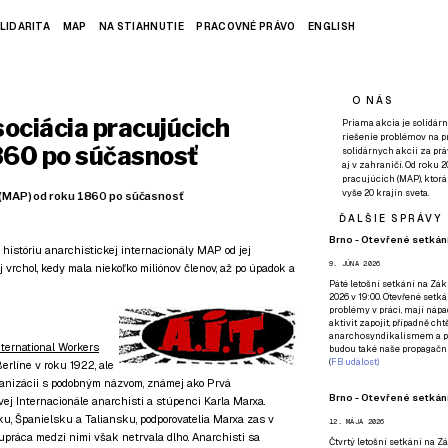
LIDARITA
MAP
NA STIAHNUTIE
PRACOVNÉ PRÁVO
ENGLISH
O NÁS
ociácia pracujúcich
Priama akcia je solidárn
riešenie problémov na p
860 po súčasnosť
solidárnych akcií za pr
aj v zahraničí. Od roku 
pracujúcich (MAP), ktor
vyše 20 krajín sveta.
 (MAP) od roku 1860 po súčasnosť
ĎALŠIE SPRÁVY
Brno - Otevřené setkání
históriu anarchistickej internacionály MAP od jej
9. JÚNA 2026
jej vrchol, kedy mala niekoľko miliónov členov, až po úpadok a
Páté
letošní setkání na Zákl
2026 v 19:00. Otevřené setká
problémy v práci, mají nápad
aktivit zapojit, případně ch
anarchosyndikalismem a poz
nternational Workers
budou také naše propagační
(
FB událost
)
Berlíne v roku 1922, ale
rganizácii s podobným názvom, známej ako Prvá
Brno - Otevřené setkání
vej Internacionále anarchisti a stúpenci Karla Marxa.
ku, Španielsku a Taliansku, podporovatelia Marxa zas v
12. MÁJA 2026
upráca medzi nimi však netrvala dlho. Anarchisti sa
Čtvrtý
letošní setkání na Zák