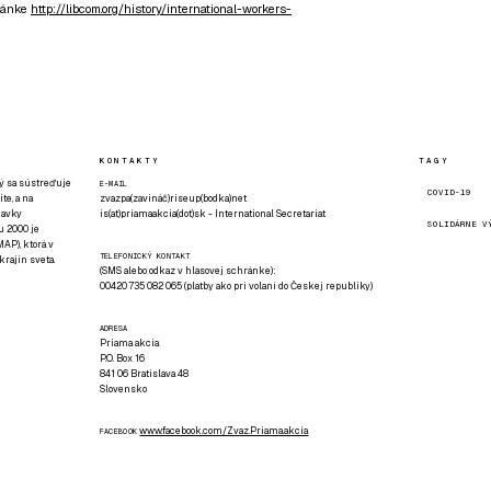
ránke
http://libcom.org/history/international-workers-
KONTAKTY
TAGY
rý sa sústreďuje
E-MAIL
COVID-19
te, a na
zvazpa(zavináč)riseup(bodka)net
davky
is(at)priamaakcia(dot)sk - International Secretariat
SOLIDÁRNE V
u 2000 je
AP), ktorá v
TELEFONICKÝ KONTAKT
rajín sveta.
(SMS alebo odkaz v hlasovej schránke):
00420 735 082 065 (platby ako pri volaní do Českej republiky)
ADRESA
Priama akcia
P.O. Box 16
841 06 Bratislava 48
Slovensko
www.facebook.com/Zvaz.Priama.akcia
FACEBOOK