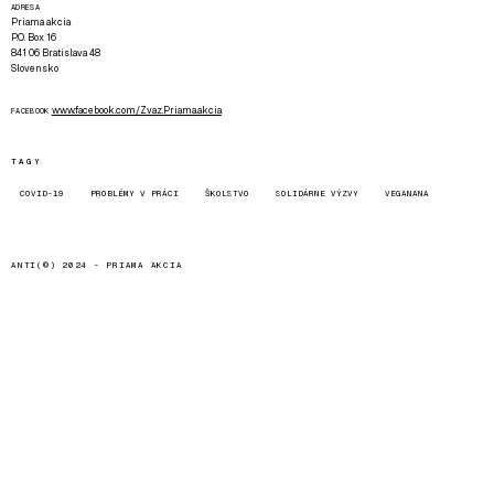
ADRESA
Priama akcia
P.O. Box 16
841 06 Bratislava 48
Slovensko
www.facebook.com/Zvaz.Priama.akcia
FACEBOOK
TAGY
COVID-19
PROBLÉMY V PRÁCI
ŠKOLSTVO
SOLIDÁRNE VÝZVY
VEGANANA
ANTI(©) 2024 -
PRIAMA AKCIA