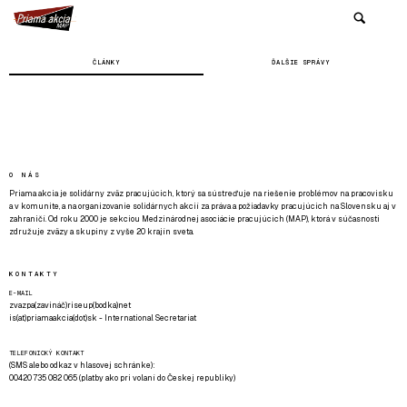
ČLÁNKY
ĎALŠIE SPRÁVY
O NÁS
Priama akcia je solidárny zväz pracujúcich, ktorý sa sústreďuje na riešenie problémov na pracovisku
a v komunite, a na organizovanie solidárnych akcií za práva a požiadavky pracujúcich na Slovensku aj v
zahraničí. Od roku 2000 je sekciou Medzinárodnej asociácie pracujúcich (MAP), ktorá v súčasnosti
združuje zväzy a skupiny z vyše 20 krajín sveta.
KONTAKTY
E-MAIL
zvazpa(zavináč)riseup(bodka)net
is(at)priamaakcia(dot)sk - International Secretariat
TELEFONICKÝ KONTAKT
(SMS alebo odkaz v hlasovej schránke):
00420 735 082 065 (platby ako pri volaní do Českej republiky)