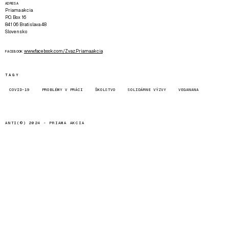
ADRESA
Priama akcia
P.O. Box 16
841 06 Bratislava 48
Slovensko
www.facebook.com/Zvaz.Priama.akcia
FACEBOOK
TAGY
COVID-19
PROBLÉMY V PRÁCI
ŠKOLSTVO
SOLIDÁRNE VÝZVY
VEGANANA
ANTI(©) 2024 -
PRIAMA AKCIA