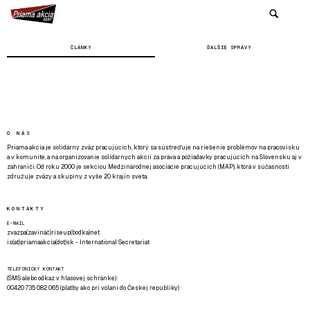
ČLÁNKY
ĎALŠIE SPRÁVY
O NÁS
Priama akcia je solidárny zväz pracujúcich, ktorý sa sústreďuje na riešenie problémov na pracovisku
a v komunite, a na organizovanie solidárnych akcií za práva a požiadavky pracujúcich na Slovensku aj v
zahraničí. Od roku 2000 je sekciou Medzinárodnej asociácie pracujúcich (MAP), ktorá v súčasnosti
združuje zväzy a skupiny z vyše 20 krajín sveta.
KONTAKTY
E-MAIL
zvazpa(zavináč)riseup(bodka)net
is(at)priamaakcia(dot)sk - International Secretariat
TELEFONICKÝ KONTAKT
(SMS alebo odkaz v hlasovej schránke):
00420 735 082 065 (platby ako pri volaní do Českej republiky)