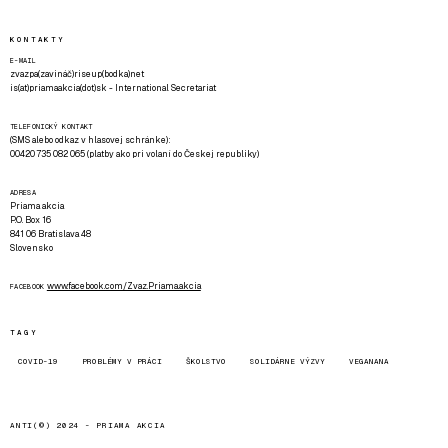
KONTAKTY
E-MAIL
zvazpa(zavináč)riseup(bodka)net
is(at)priamaakcia(dot)sk - International Secretariat
TELEFONICKÝ KONTAKT
(SMS alebo odkaz v hlasovej schránke):
00420 735 082 065 (platby ako pri volaní do Českej republiky)
ADRESA
Priama akcia
P.O. Box 16
841 06 Bratislava 48
Slovensko
www.facebook.com/Zvaz.Priama.akcia
FACEBOOK
TAGY
COVID-19
PROBLÉMY V PRÁCI
ŠKOLSTVO
SOLIDÁRNE VÝZVY
VEGANANA
ANTI(©) 2024 -
PRIAMA AKCIA