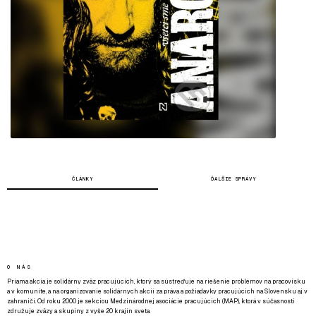
ČLÁNKY
ĎALŠIE SPRÁVY
O NÁS
Priama akcia je solidárny zväz pracujúcich, ktorý sa sústreďuje na riešenie problémov na pracovisku
a v komunite, a na organizovanie solidárnych akcií za práva a požiadavky pracujúcich na Slovensku aj v
zahraničí. Od roku 2000 je sekciou Medzinárodnej asociácie pracujúcich (MAP), ktorá v súčasnosti
združuje zväzy a skupiny z vyše 20 krajín sveta.