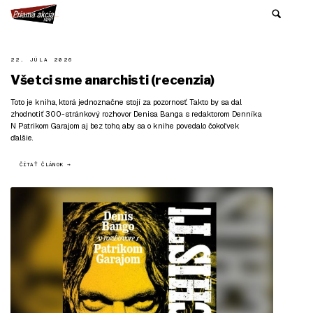
22. JÚLA 2026
Všetci sme anarchisti (recenzia)
Toto je kniha, ktorá jednoznačne stojí za pozornosť. Takto by sa dal
zhodnotiť 300-stránkový rozhovor Denisa Banga s redaktorom Denníka
N Patrikom Garajom aj bez toho, aby sa o knihe povedalo čokoľvek
ďalšie.
ČÍTAŤ ČLÁNOK →