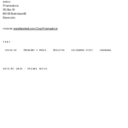
ADRESA
Priama akcia
P.O. Box 16
841 06 Bratislava 48
Slovensko
www.facebook.com/Zvaz.Priama.akcia
FACEBOOK
TAGY
COVID-19
PROBLÉMY V PRÁCI
ŠKOLSTVO
SOLIDÁRNE VÝZVY
VEGANANA
ANTI(©) 2024 -
PRIAMA AKCIA