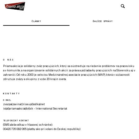
ČLÁNKY
ĎALŠIE SPRÁVY
O NÁS
Priama akcia je solidárny zväz pracujúcich, ktorý sa sústreďuje na riešenie problémov na pracovisku
a v komunite, a na organizovanie solidárnych akcií za práva a požiadavky pracujúcich na Slovensku aj v
zahraničí. Od roku 2000 je sekciou Medzinárodnej asociácie pracujúcich (MAP), ktorá v súčasnosti
združuje zväzy a skupiny z vyše 20 krajín sveta.
KONTAKTY
E-MAIL
zvazpa(zavináč)riseup(bodka)net
is(at)priamaakcia(dot)sk - International Secretariat
TELEFONICKÝ KONTAKT
(SMS alebo odkaz v hlasovej schránke):
00420 735 082 065 (platby ako pri volaní do Českej republiky)