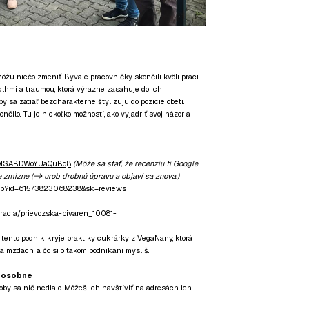
ôžu niečo zmeniť. Bývalé pracovníčky skončili kvôli práci
lhmi a traumou, ktorá výrazne zasahuje do ich
 sa zatiaľ bezcharakterne štylizujú do pozície obetí.
ončilo. Tu je niekoľko možností, ako vyjadriť svoj názor a
l/j7MSABDWoYUaQuBq8
(Môže sa stať, že recenziu ti Google
e zmizne (-> urob drobnú úpravu a objaví sa znova.)
.php?id=61573823068238&sk=reviews
uracia/prievozska-pivaren_10081-
 tento podnik kryje praktiky cukrárky z VegaNany, ktorá
a mzdách, a čo si o takom podnikaní myslíš.
š osobne
oby sa nič nedialo. Môžeš ich navštíviť na adresách ich