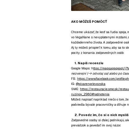
AKO MÔŽEŠ POMÔCŤ
Chceme ukázať, že keď sa ľudia spoja, m
vo VegaNane s nevyplatenými mzdami, d
každodenného života. A zodpovedné osoby
Aj ty môžeš prispieť k tomu, aby sa to sk
pocity z konania zodpovedných osôb:
1. Napíš recenziu
Google Maps: h
ttps://maps.app.goo.g
nezverejní (-> odvolaj sa) alebo po čas
FB:
https://www.facebook.com/profile
IG:
@pivarenprievozska
SME:
https://restauracie.sme.sk/resta
ruzinov_2980#hodnotenia
Môžeš napísať napríklad niečo o tom, že
podviedla bývalé pracovníčky a dlhuje n
2. Povedz im, čo si o nich myslí
Zodpovedné osoby si ďalej podnikajú, ak
prevádzok a povedať im svoj názor.