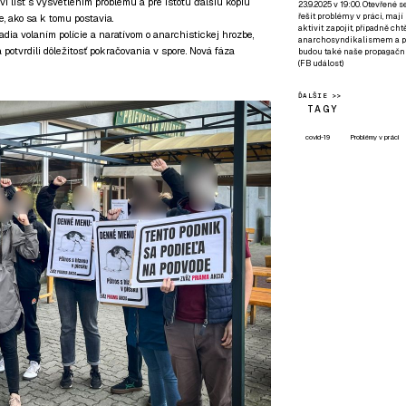
i list s vysvetlením problému a pre istotu ďalšiu kópiu
23.9.2025 v 19:00. Otevřené 
řešit problémy v práci, mají
, ako sa k tomu postavia.
aktivit zapojit, případně ch
radia volaním polície a naratívom o anarchistickej hrozbe,
anarchosyndikalismem a poz
otvrdili dôležitosť pokračovania v spore. Nová fáza
budou také naše propagační
(
FB událost
)
ĎALŠIE >>
TAGY
covid-19
Problémy v práci