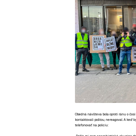
Obedná návšteva bola oproti ránu o čos
kontaktovali poštou, nereagoval. A keď b
telefonovať na políciu: