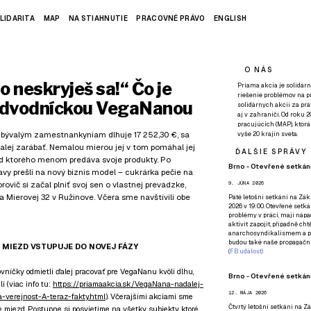
LIDARITA
MAP
NA STIAHNUTIE
PRACOVNÉ PRÁVO
ENGLISH
O NÁS
 neskryješ sa!“ Čo je
Priama akcia je solidárn
riešenie problémov na p
podvodníckou VegaNanou
solidárnych akcií za pr
aj v zahraničí. Od roku 
pracujúcich (MAP), ktor
á bývalým zamestnankyniam dlhuje 17 252,30 €, sa
vyše 20 krajín sveta.
alej zarábať. Nemalou mierou jej v tom pomáhal jej
ĎALŠIE SPRÁVY
od ktorého menom predáva svoje produkty. Po
Brno - Otevřené setkání
avy prešli na nový biznis model – cukrárka pečie na
rovič si začal plniť svoj sen o vlastnej prevádzke,
9. JÚNA 2026
a Mierovej 32 v Ružinove. Včera sme navštívili obe
Páté
letošní setkání na Zákl
2026 v 19:00. Otevřené setká
problémy v práci, mají nápad
aktivit zapojit, případně ch
anarchosyndikalismem a poz
budou také naše propagační
 MIEZD VSTUPUJE DO NOVEJ FÁZY
(
FB událost
)
vníčky odmietli ďalej pracovať pre VegaNanu kvôli dlhu,
Brno - Otevřené setkání
i (viac info tu:
https://priamaakcia.sk/VegaNana-nadalej-
12. MÁJA 2026
-verejnost-A-teraz-fakty.html
). Včerajšími akciami sme
Čtvrtý
letošní setkání na Zák
 miezd. Postupne si posvietime na všetky subjekty, ktoré