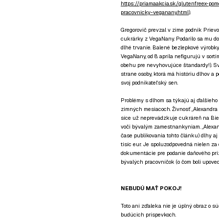
https://priamaakcia.sk/glutenfreex-po
pracovnicky-veganany.html
).
Gregorovič prevzal v zime podnik Priev
cukrárky z VegaNany. Podarilo sa mu do
dlhé trvanie. Balené bezlepkové výrobky
VegaNany, od 8. apríla nefigurujú v sor
obehu pre nevyhovujúce štandardy!). Sv
strane osoby, ktorá má históriu dlhov a p
svoj podnikateľský sen.
Problémy s dlhom sa týkajú aj ďalšieho
zimných mesiacoch. Živnosť „Alexandra 
síce už neprevádzkuje cukráreň na Biele
voči bývalým zamestnankyniam. „Alexan
čase publikovania tohto článku) dlhy aj
tisíc eur. Je spoluzodpovedná nielen za
dokumentácie pre podanie daňového priz
bývalých pracovníčok (o čom boli upove
NEBUDÚ MAŤ POKOJ!
Toto ani zďaleka nie je úplný obraz o 
budúcich príspevkoch.