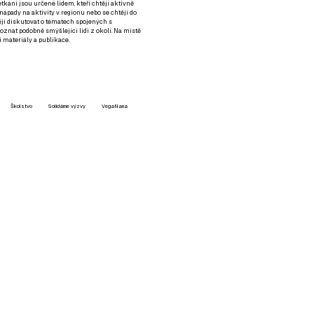
setkání jsou určené lidem, kteří chtějí aktivně
 nápady na aktivity v regionu nebo se chtějí do
tějí diskutovat o tématech spojených s
nat podobně smýšlející lidi z okolí. Na místě
 materiály a publikace.
Školstvo
Solidárne výzvy
VegaNana