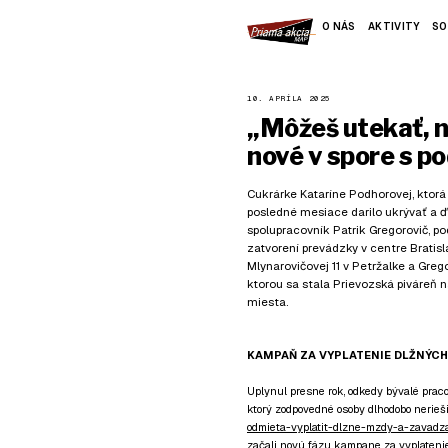
O NÁS
AKTIVITY
SO
10. APRÍLA 2025
„Môžeš utekať, no
nové v spore s 
Cukrárke Kataríne Podhorovej, ktor
posledné mesiace darilo ukrývať a ď
spolupracovník Patrik Gregorovič, p
zatvorení prevádzky v centre Bratisl
Mlynarovičovej 11 v Petržalke a Grego
ktorou sa stala Prievozská piváreň n
miesta.
KAMPAŇ ZA VYPLATENIE DLŽNÝCH
Uplynul presne rok, odkedy bývalé praco
ktorý zodpovedné osoby dlhodobo neriešil
odmieta-vyplatit-dlzne-mzdy-a-zavadza
začali novú fázu kampane za vyplatenie