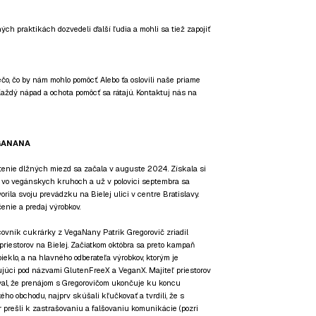
ých praktikách dozvedeli ďalší ľudia a mohli sa tiež zapojiť
o, čo by nám mohlo pomôcť. Alebo ťa oslovili naše priame
Každý nápad a ochota pomôcť sa rátajú. Kontaktuj nás na
GANANA
tenie dlžných miezd sa začala v auguste 2024. Získala si
vo vegánskych kruhoch a už v polovici septembra sa
rila svoju prevádzku na Bielej ulici v centre Bratislavy.
enie a predaj výrobkov.
covník cukrárky z VegaNany Patrik Gregorovič zriadil
 priestorov na Bielej. Začiatkom októbra sa preto kampaň
pieklo, a na hlavného odberateľa výrobkov, ktorým je
júci pod názvami GlutenFreeX a VeganX. Majiteľ priestorov
oval, že prenájom s Gregorovičom ukončuje ku koncu
ého obchodu, najprv skúšali kľučkovať a tvrdili, že s
prešli k zastrašovaniu a falšovaniu komunikácie (pozri