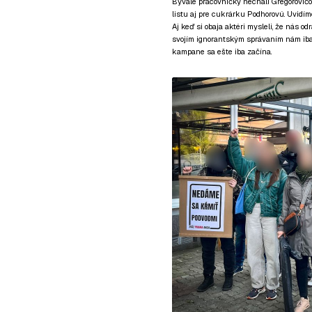
Bývalé pracovníčky nechali Gregorovičov
listu aj pre cukrárku Podhorovú. Uvidíme
Aj keď si obaja aktéri mysleli, že nás od
svojím ignorantským správaním nám iba p
kampane sa ešte iba začína.