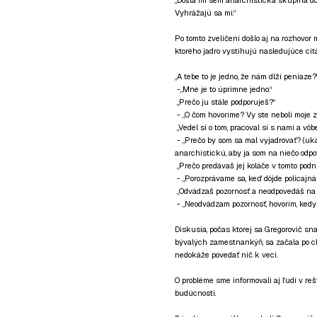
„Došla mi sem anarchistická skupina do p
Vyhrážajú sa mi.“
Po tomto zveličení došlo aj na rozhovo
ktorého jadro vystihujú nasledujúce citá
„A tebe to je jedno, že nám dlží peniaze?
-„Mne je to úprimne jedno.“
„Prečo ju stále podporuješ?“
- „O čom hovoríme? Vy ste neboli moje
„Vedel si o tom, pracoval si s nami a vô
- „Prečo by som sa mal vyjadrovať? (uk
anarchistickú, aby ja som na niečo odpo
„Prečo predávaš jej koláče v tomto podn
- „Porozprávame sa, keď dôjde policajná 
„Odvádzaš pozornosť a neodpovedáš na o
- „Neodvádzam pozornosť, hovorím, kedy 
Diskusia, počas ktorej sa Gregorovič sn
bývalých zamestnankýň, sa začala po chv
nedokáže povedať nič k veci.
O probléme sme informovali aj ľudí v reš
budúcnosti.