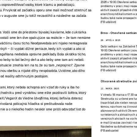
2026 v 19:00. Otevřené setká
 ospravedlňovať osoby, ktoré klamú a podvádzajú.
problémy v práci, mají nápad
. Prvýkrát od začiatku sporu sme mali možnosť stretnúť sa
aktivit zapojit, případně ch
anarchosyndikalismem a poz
tu v auguste sme ju totiž nezastihli a následne sa začala
budou také naše propagační
(
FB událost
)
. Vošli sme do priestorov bývalej kaviarne, kde cukrárka
Brno - Otevřené setkání
a dostali sme len dve opakujúce sa reakcie – že tam nemáme
20. APRÍLA 2026
la väčšinu času ticho. Neodpovedala ani nijako nereagovala
Další setkání na Základně Tř
ň – či vyplatí dlžné peniaze, kedy ich vyplatí a ako si
19:00. Otevřené setkání jsou
VegaNana nedodala správne podklady. Bola skrátka ticho,
problémy v práci, mají nápad
aktivit zapojit, případně ch
ako keby to bol bežný deň a ako keby sme tam ani neboli.
anarchosyndikalismem a poz
situácie zmohla len na to, že sú tam „neprajníci“. Zjavne
budou také naše propagační
(
FB událost
)
nou obeťou a nijaké dlhy nespôsobila. Uvidíme, ako dlho
od reality odtrhnutým postojom.
Otvorené stretnutie zvä
ami, ktorý nebola schopná ani vziať do ruky a iba ho
12. MARCA 2026
hodníku pred výrobňou sme ešte pozdravili šoféra, ktorý
V stredu 18. marca o 17:30 s
eX/VeganX do Viedne (dvojfirma, ktorej šéfovia doteraz
Stretnutia sú určené pre ľud
(napríklad, ale nielen nevy
 Privolaná policajná hliadka si preštudovala naše
témou, návrhom na činnosť 
nie a o niekoľko hodín neskôr sme prišli odovzdať list do
plánovaných aktivít. Okrem
vyriešených a aktuálnych p
verejných akciach na výcho
e-mail (zvazpa zavináč rise
Následne sa dohodneme na p
(
FB podujatie
)