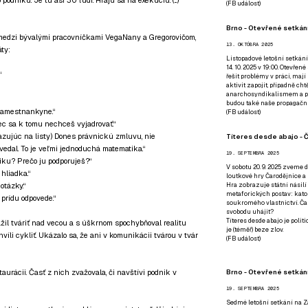
odniku. Je tu asi 30 ľudí. Hrajú sa na exekúciu. (...)
(
FB událost
)
Brno - Otevřené setkání
r medzi bývalými pracovníčkami VegaNany a Gregorovičom,
13. OKTÓBRA 2025
ty:
Listopadové letošní setkání
14. 10. 2025 v 19:00. Otevřen
“
řešit problémy v práci, mají
aktivit zapojit, případně ch
anarchosyndikalismem a poz
budou také naše propagační
 zamestnankyne.“
(
FB událost
)
bec sa k tomu nechceš vyjadrovať.“
azujúc na listy) Dones právnickú zmluvu, nie
Títeres desde abajo - Č
vedal. To je veľmi jednoduchá matematika.“
19. SEPTEMBRA 2025
iku? Prečo ju podporuješ?“
V sobotu 20. 9. 2025 zveme d
hliadka.“
loutkové hry Čarodějnice a 
Hra zobrazuje státní násilí
tázky.“
metaforických postav: katol
prídu odpovede.“
soukromého vlastnictví. Čar
svobodu uhájit?
Títeres desde abajo je poli
ažil tváriť nad vecou a s úškrnom spochybňoval realitu
je (téměř) beze zlov.
íli cykliť. Ukázalo sa, že ani v komunikácii tvárou v tvár
(
FB událost
)
Brno - Otevřené setkán
taurácii. Časť z nich zvažovala, či navštívi podnik v
19. SEPTEMBRA 2025
Sedmé letošní setkání na Z