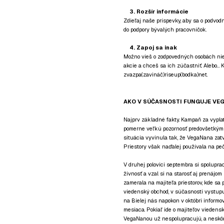
3. Rozšír informácie
Zdieľaj naše príspevky, aby sa o podvodn
do podpory bývalých pracovníčok.
4. Zapoj sa inak
Možno vieš o zodpovedných osobách nieč
akcie a chceš sa ich zúčastniť. Alebo… 
zvazpa(zavináč)riseup(bodka)net.
AKO V SÚČASNOSTI FUNGUJE VE
Najprv základné fakty. Kampaň za vypla
pomerne veľkú pozornosť predovšetkým 
situácia vyvinula tak, že VegaNana zatvo
Priestory však naďalej používala na peč
V druhej polovici septembra si spolupra
živnosť a vzal si na starosť aj prenájom
zamerala na majiteľa priestorov, kde sa 
viedenský obchod, v súčasnosti vystupu
na Bielej nás napokon v októbri inform
mesiaca. Pokiaľ ide o majiteľov viedensk
VegaNanou už nespolupracujú, a neskôr 