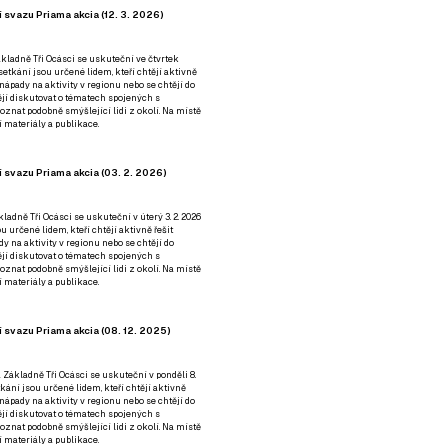
 svazu Priama akcia (12. 3. 2026)
kladně Tři Ocásci se uskuteční ve čtvrtek
é setkání jsou určené lidem, kteří chtějí aktivně
 nápady na aktivity v regionu nebo se chtějí do
tějí diskutovat o tématech spojených s
nat podobně smýšlející lidi z okolí. Na místě
 materiály a publikace.
 svazu Priama akcia (03. 2. 2026)
ladně Tři Ocásci se uskuteční v úterý 3. 2. 2026
ou určené lidem, kteří chtějí aktivně řešit
y na aktivity v regionu nebo se chtějí do
tějí diskutovat o tématech spojených s
nat podobně smýšlející lidi z okolí. Na místě
 materiály a publikace.
 svazu Priama akcia (08. 12. 2025)
 Základně Tři Ocásci se uskuteční v ponděli 8.
etkání jsou určené lidem, kteří chtějí aktivně
 nápady na aktivity v regionu nebo se chtějí do
tějí diskutovat o tématech spojených s
nat podobně smýšlející lidi z okolí. Na místě
 materiály a publikace.