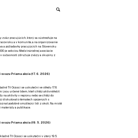
y zväz pracujúcich, ktorý sa sústreďuje na
racovisku a v komunite, a na organizovanie
áva a požiadavky pracujúcich na Slovensku
2000 je sekciou Medzinárodnej asociácie
á v súčasnosti združuje zväzy a skupiny z
 svazu Priama akcia (17. 6. 2026)
adně Tři Ocásci se uskuteční ve středu 17. 6.
ní jsou určené lidem, kteří chtějí aktivněřešit
y na aktivity v regionu nebo se chtějí do
tějí diskutovat o tématech spojených s
nat podobně smýšlející lidi z okolí. Na místě
 materiály a publikace.
 svazu Priama akcia (19. 5. 2026)
ladně Tři Ocásci se uskuteční v úterý 19. 5.