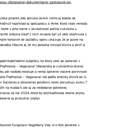
mocou-sfalsovanej-dokumentacie-zastrasuje-ex-
ozská piváreň, kde ponúka okrem iného aj koláče od
hodnúť napríklad aj spoluprácu s Yeme, ktorá však nemala
, ktoré v jeho mene v skutočnosti piekla cukrárka z
timente reťazca (časť z nich musela byť už skôr stiahnutá z
ojím konaním od začiatku sporu ukazuje, že je jasne na
odvodov. Hlavné je, že mu pomáha rozvíjať biznis a plniť si
 podnikateľského subjektu, na ktorý sme sa zamerali v
Podhorová – Veganana“ (Alexandra je cukrárkina dcéra)
j, ale naďalej existuje a nemá splnené viaceré povinnosti
dra Podhorová – Veganana“ má podľa stránky dlznik.sk (v
 v Sociálnej a zdravotnej poisťovni, ktoré prevyšujú sumu 7
 dlh na mzdách, ale aj za nedodanie potrebnej
nania za rok 2024, ktorá by odzrkadľovala reálne príjmy
domené aj príslušné úrady).
súčasnom fungovaní VegaNany. Viac si o ňom povieme v