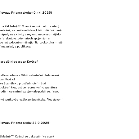
 svazu Priama akcia (10. 14. 2025)
 na Základně Tři Ocásci se uskuteční v úterý
é setkání jsou určené lidem, kteří chtějí aktivně
 nápady na aktivity v regionu nebo se chtějí do
tějí diskutovat o tématech spojených s
nat podobně smýšlející lidi z okolí. Na místě
 materiály a publikace.
arodějnice a pan Kryštof
o Brna, kde se v Sibiři uskuteční představení
pan Kryštof.
 ve Španělsku prostřednictvím čtyř
ické církve, justice, represivního aparátu a
odějnice s nimi bojuje – ale podaří se jí svou
tické loutkové divadlo ze Španělska. Představení
í svazu Priama akcia (23.9.2025)
ákladně Tři Ocásci se uskuteční ve uterý