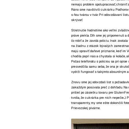
nemajú problém spolupracovať, chrániť a
Ráno sme navštívili cukrárku Podhorovú
s ňou tvárou v tvár. Pri odovzdávaní lis
skrývať.
Stretnutie hodnotíme ako veľmi zvláštne
práve piekla. Dlh sme jej pripomenuli 
čo robiť a že zavolá políciu. Inak zosta
na žiadnu z otázok bývalých zamestnanký
majú spraviť daňové priznanie, keď im 
chodila popri nás a chystala si koláče, 
Počas telefonátu s políciou sa pri opise 
presvedčila samu seba, že ona je skutoč
vydrží fungovať s takýmto absurdným a 
Znovu sme jej odovzdali list s požiadavk
zakaždým posúvala preč z dohľadu. Na c
prišiel po zásielku tovaru pre GlutenFre
tvrdia, že cukrárka pre nich nepečie...).
transparenty, my sme ešte dokončili fote
Prievozskej pivárne.