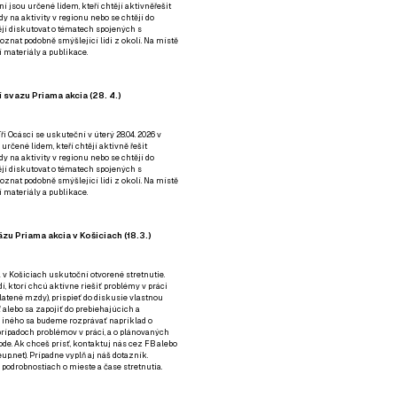
ní jsou určené lidem, kteří chtějí aktivněřešit
y na aktivity v regionu nebo se chtějí do
tějí diskutovat o tématech spojených s
nat podobně smýšlející lidi z okolí. Na místě
 materiály a publikace.
 svazu Priama akcia (28. 4.)
i Ocásci se uskuteční v úterý 28.04. 2026 v
 určené lidem, kteří chtějí aktivně řešit
y na aktivity v regionu nebo se chtějí do
tějí diskutovat o tématech spojených s
nat podobně smýšlející lidi z okolí. Na místě
 materiály a publikace.
zu Priama akcia v Košiciach (18.3.)
a v Košiciach uskutoční otvorené stretnutie.
í, ktorí chcú aktívne riešiť problémy v práci
platené mzdy), prispieť do diskusie vlastnou
alebo sa zapojiť do prebiehajúcich a
 iného sa budeme rozprávať napríklad o
rípadoch problémov v práci, a o plánovaných
de. Ak chceš prísť, kontaktuj nás cez
FB
alebo
up.net). Prípadne
vyplň aj náš dotazník
.
odrobnostiach o mieste a čase stretnutia.