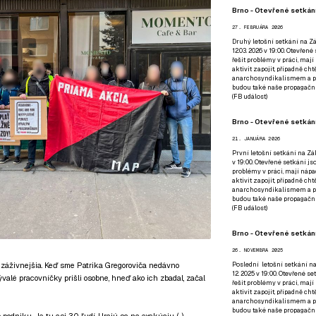
Brno - Otevřené setkání
27. FEBRUÁRA 2026
Druhý letošní setkání na Zá
12.03. 2026 v 19:00. Otevřen
řešit problémy v práci, mají
aktivit zapojit, případně ch
anarchosyndikalismem a poz
budou také naše propagační
(
FB událost
)
Brno - Otevřené setkání
21. JANUÁRA 2026
První letošní setkání na Zák
v 19:00. Otevřené setkání js
problémy v práci, mají nápad
aktivit zapojit, případně ch
anarchosyndikalismem a poz
budou také naše propagační
(
FB událost
)
Brno - Otevřené setkání
26. NOVEMBRA 2025
Poslední letošní setkání na
i záživnejšia. Keď sme Patrika Gregoroviča nedávno
12. 2025 v 19:00. Otevřené s
ývalé pracovníčky prišli osobne, hneď ako ich zbadal, začal
řešit problémy v práci, mají
aktivit zapojit, případně ch
anarchosyndikalismem a poz
budou také naše propagační