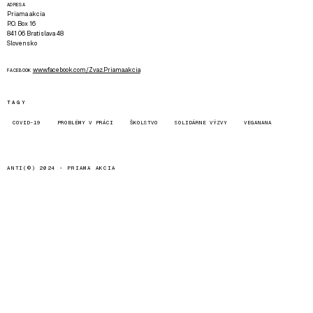
ADRESA
Priama akcia
P.O. Box 16
841 06 Bratislava 48
Slovensko
www.facebook.com/Zvaz.Priama.akcia
FACEBOOK
TAGY
COVID-19
PROBLÉMY V PRÁCI
ŠKOLSTVO
SOLIDÁRNE VÝZVY
VEGANANA
ANTI(©) 2024 -
PRIAMA AKCIA