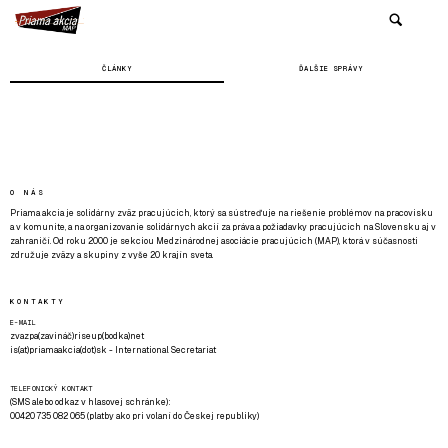
ČLÁNKY
ĎALŠIE SPRÁVY
O NÁS
Priama akcia je solidárny zväz pracujúcich, ktorý sa sústreďuje na riešenie problémov na pracovisku
a v komunite, a na organizovanie solidárnych akcií za práva a požiadavky pracujúcich na Slovensku aj v
zahraničí. Od roku 2000 je sekciou Medzinárodnej asociácie pracujúcich (MAP), ktorá v súčasnosti
združuje zväzy a skupiny z vyše 20 krajín sveta.
KONTAKTY
E-MAIL
zvazpa(zavináč)riseup(bodka)net
is(at)priamaakcia(dot)sk - International Secretariat
TELEFONICKÝ KONTAKT
(SMS alebo odkaz v hlasovej schránke):
00420 735 082 065 (platby ako pri volaní do Českej republiky)